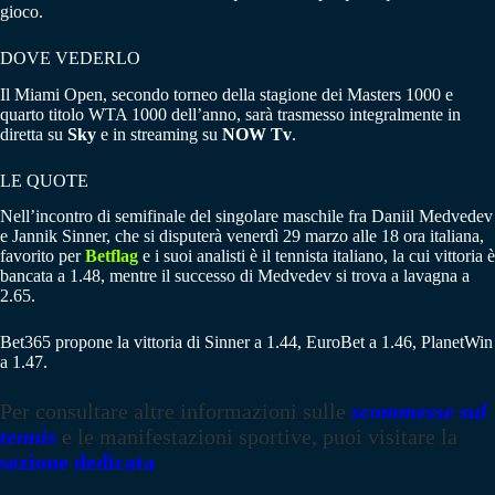
gioco.
DOVE VEDERLO
Il Miami Open, secondo torneo della stagione dei Masters 1000 e
quarto titolo WTA 1000 dell’anno, sarà trasmesso integralmente in
diretta su
Sky
e in streaming su
NOW Tv
.
LE QUOTE
Nell’incontro di semifinale del singolare maschile fra Daniil Medvedev
e Jannik Sinner, che si disputerà venerdì 29 marzo alle 18 ora italiana,
favorito per
Betflag
e i suoi analisti è il tennista italiano, la cui vittoria è
bancata a 1.48, mentre il successo di Medvedev si trova a lavagna a
2.65.
Bet365 propone la vittoria di Sinner a 1.44, EuroBet a 1.46, PlanetWin
a 1.47.
Per consultare altre informazioni sulle
scommesse sul
tennis
e le manifestazioni sportive, puoi visitare la
sezione dedicata