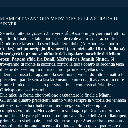
MIAMI OPEN: ANCORA MEDVEDEV SULLA STRADA DI
SINNER
Se nella notte fra giovedì 28 e venerdì 29 sono in programma l’ultimo
quarto di finale nel tabellone maschile (vale a dire Alcaraz contro
Dimitrov) e la seconda semifinale femminile (Alexandrova contro
Collins),
nel pomeriggio di venerdì (con inizio alle 18 ora italiana)
si svolgerà la prima semifinale del singolare maschile del Miami
open, l’attesa sfida fra Daniil Medvedev e Jannik Sinner.
Si
troveranno di fronte la seconda contro la terza contro la seconda testa
di serie del seeding, in un match non promette spettacolo.
Il tennista russo ha raggiunto la semifinale, vincendo tutte e quattro le
precedenti partite senza lasciare neanche un set agli avversari, mentre
Sinner l’unico set lasciato per strada lo ha concesso all’olandese
Griekspoor ai sedicesimi.
Due atleti in forma che vogliono agguantare la finale a Miami.
Gli ultimi quattro precedenti hanno visto sempre la vittoria del tennista
altoatesino che ha ribaltato un trend negativo. Nel computo
complessivo, infatti, Medvedev è in vantaggio per 6 a 4, ma Sinner ha
trionfato nelle gare più recenti, compresa la finale dell’Australian open,
primo Slam stagionale, in cui Sinner sotto per 2 set a 0 ha operato una
straordinaria rimonta vincento al quinto set dopo quasi quattro ore di