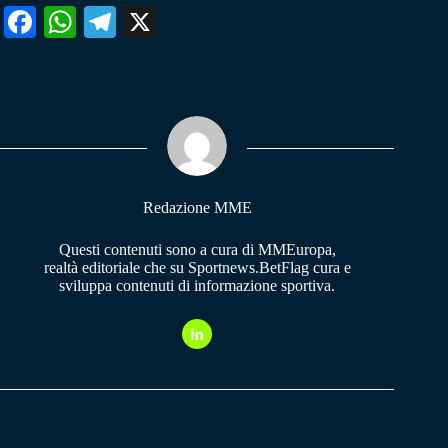
Fa
W
Te
X
ce
ha
le
bo
ts
gr
ok
A
a
pp
m
Redazione MME
Questi contenuti sono a cura di MMEuropa,
realtà editoriale che su Sportnews.BetFlag cura e
sviluppa contenuti di informazione sportiva.