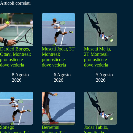
Articoli correlati
Darderi Borges,
Musetti Jodar, 3T
Musetti Mejia,
Ottavi Montreal:
Montreal:
2T Montreal:
pronostico e
pronostico e
pronostico e
dove vederla
dove vederla
dove vederla
8 Agosto
6 Agosto
5 Agosto
2026
2026
2026
Sonego
Berrettini
Jodar Tabilo,
Griekspoor, 1T
Navone, 1T
Semifinale