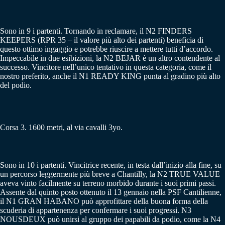
Sono in 9 i partenti. Tornando in reclamare, il N2 FINDERS
KEEPERS (RPR 35 – il valore più alto dei partenti) beneficia di
questo ottimo ingaggio e potrebbe riuscire a mettere tutti d’accordo.
Impeccabile in due esibizioni, la N2 BEJAR è un altro contendente al
successo. Vincitore nell’unico tentativo in questa categoria, come il
nostro preferito, anche il N1 READY KING punta al gradino più alto
del podio.
Corsa 3. 1600 metri, al via cavalli 3yo.
Sono in 10 i partenti. Vincitrice recente, in testa dall’inizio alla fine, su
un percorso leggermente più breve a Chantilly, la N2 TRUE VALUE
aveva vinto facilmente su terreno morbido durante i suoi primi passi.
Assente dal quinto posto ottenuto il 13 gennaio nella PSF Cantilienne,
il N1 GRAN HABANO può approfittare della buona forma della
scuderia di appartenenza per confermare i suoi progressi. N3
NOUSDEUX può unirsi al gruppo dei papabili da podio, come la N4