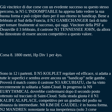
Già vincitrice di due corse con un evedente successo su questo stesso
percorso, la N5 L’INDOMPTABLE ha appena fatto vedere la sua
buona forma e può colpire duro per il suo ritorno in handicap. Bene a
febbraio al Sud della Francia, il N2 GAMECHANGER farà di tutto
per tornare finalmente al successo, qui oggi. Vincitore della PSF a
Deauville il 3 febbraio, il castrone N1 TENNESSEE JOHN, da allora
ha dimostrato di essere ancora competitivo a questo valore.
Corsa 8. 1800 metri, Hp Div 1 per 4yo.
Sono in 12 i partenti. Il N5 KOLPLET regolare ed efficace, si adatta a
tutte le superfici e sembra avere ancora un “handicap” nelle gambe.
Proverà il match contro il castrone N3 ARCUBIATU, che ha vinto
recentemente in solitaria a Saint-Cloud. In progresso la N9
EURYTHMICAL dovrebbe confermarsi dopo il secondo posto
ottenuto sul tracciato di Saint-Cloud. Sulla strada giusta è il N1
KALIFE ALAPLACE, competitivo per un gradino del podio su
distanza da intermediate. N8 KIM DE GAUDEL: è in buona forma.
N2 MANDRES: nonostante la sua inesperienza (solo 3 corse