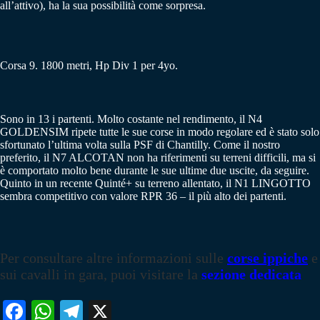
all’attivo), ha la sua possibilità come sorpresa.
Corsa 9. 1800 metri, Hp Div 1 per 4yo.
Sono in 13 i partenti. Molto costante nel rendimento, il N4
GOLDENSIM ripete tutte le sue corse in modo regolare ed è stato solo
sfortunato l’ultima volta sulla PSF di Chantilly. Come il nostro
preferito, il N7 ALCOTAN non ha riferimenti su terreni difficili, ma si
è comportato molto bene durante le sue ultime due uscite, da seguire.
Quinto in un recente Quinté+ su terreno allentato, il N1 LINGOTTO
sembra competitivo con valore RPR 36 – il più alto dei partenti.
Per consultare altre informazioni sulle
corse ippiche
e
sui cavalli in gara, puoi visitare la
sezione dedicata
Fa
W
Te
X