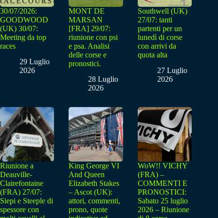
30/07/2026:
MONT DE
Southwell (UK)
GOODWOOD
MARSAN
27/07: tanti
(UK) 30/07:
[FRA] 29/07:
partenti per un
Meeting da top
riunione con psi
lunedì di corse
races
e psa. Analisi
con arrivi da
delle corse e
quota alta
29 Luglio
pronostici.
2026
27 Luglio
28 Luglio
2026
2026
Riunione a
King George VI
WoW!! VICHY
Deauville-
And Queen
(FRA) –
Clairefontaine
Elizabeth Stakes
COMMENTI E
(FRA) 27/07:
– Ascot (UK):
PRONOSTICI:
Siepi e Steeple di
attori, commenti,
Sabato 25 luglio
spessore con
prono, quote
2026 – Riunione