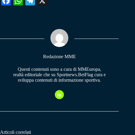
Fa
W
Te
X
ce
ha
le
bo
ts
gr
ok
A
a
pp
m
Redazione MME
Questi contenuti sono a cura di MMEuropa,
realtà editoriale che su Sportnews.BetFlag cura e
sviluppa contenuti di informazione sportiva.
Articoli correlati