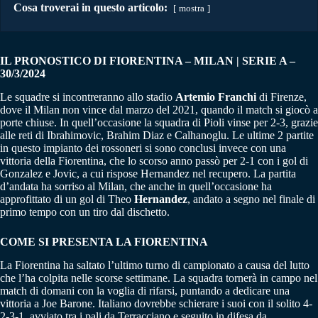
Cosa troverai in questo articolo:
mostra
IL PRONOSTICO DI FIORENTINA – MILAN | SERIE A –
30/3/2024
Le squadre si incontreranno allo stadio
Artemio Franchi
di Firenze,
dove il Milan non vince dal marzo del 2021, quando il match si giocò a
porte chiuse. In quell’occasione la squadra di Pioli vinse per 2-3, grazie
alle reti di Ibrahimovic, Brahim Diaz e Calhanoglu. Le ultime 2 partite
in questo impianto dei rossoneri si sono conclusi invece con una
vittoria della Fiorentina, che lo scorso anno passò per 2-1 con i gol di
Gonzalez e Jovic, a cui rispose Hernandez nel recupero. La partita
d’andata ha sorriso al Milan, che anche in quell’occasione ha
approfittato di un gol di Theo
Hernandez
, andato a segno nel finale di
primo tempo con un tiro dal dischetto.
COME SI PRESENTA LA FIORENTINA
La Fiorentina ha saltato l’ultimo turno di campionato a causa del lutto
che l’ha colpita nelle scorse settimane. La squadra tornerà in campo nel
match di domani con la voglia di rifarsi, puntando a dedicare una
vittoria a Joe Barone. Italiano dovrebbe schierare i suoi con il solito 4-
2-3-1, avviato tra i pali da Terracciano e seguito in difesa da