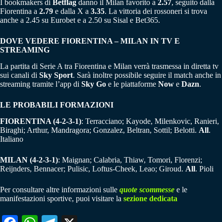
I bookmakers di
Betflag
danno il Milan favorito a
2.57
, seguito dalla
Fiorentina a
2.79
e dalla X a
3.35
. La vittoria dei rossoneri si trova
anche a 2.45 su Eurobet e a 2.50 su Sisal e Bet365.
DOVE VEDERE FIORENTINA – MILAN IN TV E
STREAMING
La partita di Serie A tra Fiorentina e Milan verrà trasmessa in diretta tv
sui canali di
Sky Sport
. Sarà inoltre possibile seguire il match anche in
streaming tramite l’app di
Sky Go
e le piattaforme
Now
e
Dazn
.
LE PROBABILI FORMAZIONI
FIORENTINA (4-2-3-1)
: Terracciano; Kayode, Milenkovic, Ranieri,
Biraghi; Arthur, Mandragora; Gonzalez, Beltran, Sottil; Belotti.
All
.
Italiano
MILAN (4-2-3-1)
: Maignan; Calabria, Thiaw, Tomori, Florenzi;
Reijnders, Bennacer; Pulisic, Loftus-Cheek, Leao; Giroud.
All
. Pioli
Per consultare altre informazioni sulle
quote scommesse
e le
manifestazioni sportive, puoi visitare la
sezione dedicata