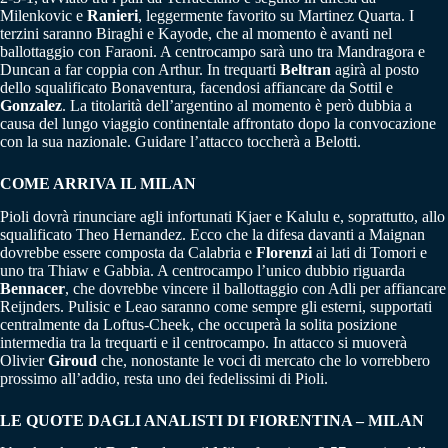
Milenkovic e
Ranieri
, leggermente favorito su Martinez Quarta. I
terzini saranno Biraghi e Kayode, che al momento è avanti nel
ballottaggio con Faraoni. A centrocampo sarà uno tra Mandragora e
Duncan a far coppia con Arthur. In trequarti
Beltran
agirà al posto
dello squalificato Bonaventura, facendosi affiancare da Sottil e
Gonzalez
. La titolarità dell’argentino al momento è però dubbia a
causa del lungo viaggio continentale affrontato dopo la convocazione
con la sua nazionale. Guidare l’attacco toccherà a Belotti.
COME ARRIVA IL MILAN
Pioli dovrà rinunciare agli infortunati Kjaer e Kalulu e, soprattutto, allo
squalificato Theo Hernandez. Ecco che la difesa davanti a Maignan
dovrebbe essere composta da Calabria e
Florenzi
ai lati di Tomori e
uno tra Thiaw e Gabbia. A centrocampo l’unico dubbio riguarda
Bennacer
, che dovrebbe vincere il ballottaggio con Adli per affiancare
Reijnders. Pulisic e Leao saranno come sempre gli esterni, supportati
centralmente da Loftus-Cheek, che occuperà la solita posizione
intermedia tra la trequarti e il centrocampo. In attacco si muoverà
Olivier
Giroud
che, nonostante le voci di mercato che lo vorrebbero
prossimo all’addio, resta uno dei fedelissimi di Pioli.
LE QUOTE DAGLI ANALISTI DI FIORENTINA – MILAN