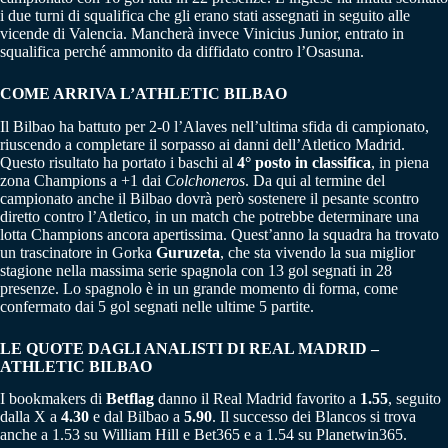
i due turni di squalifica che gli erano stati assegnati in seguito alle
vicende di Valencia. Mancherà invece Vinicius Junior, entrato in
squalifica perché ammonito da diffidato contro l’Osasuna.
COME ARRIVA L’ATHLETIC BILBAO
Il Bilbao ha battuto per 2-0 l’Alaves nell’ultima sfida di campionato,
riuscendo a completare il sorpasso ai danni dell’Atletico Madrid.
Questo risultato ha portato i baschi al
4° posto in classifica
, in piena
zona Champions a +1 dai
Colchoneros
. Da qui al termine del
campionato anche il Bilbao dovrà però sostenere il pesante scontro
diretto contro l’Atletico, in un match che potrebbe determinare una
lotta Champions ancora apertissima. Quest’anno la squadra ha trovato
un trascinatore in Gorka
Guruzeta
, che sta vivendo la sua miglior
stagione nella massima serie spagnola con 13 gol segnati in 28
presenze. Lo spagnolo è in un grande momento di forma, come
confermato dai 5 gol segnati nelle ultime 5 partite.
LE QUOTE DAGLI ANALISTI DI REAL MADRID –
ATHLETIC BILBAO
I bookmakers di
Betflag
danno il Real Madrid favorito a
1.55
, seguito
dalla X a
4.30
e dal Bilbao a
5.90
. Il successo dei Blancos si trova
anche a 1.53 su William Hill e Bet365 e a 1.54 su Planetwin365.