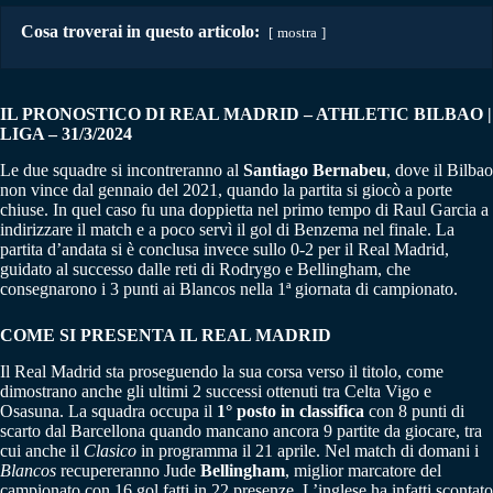
Cosa troverai in questo articolo:
mostra
IL PRONOSTICO DI REAL MADRID – ATHLETIC BILBAO |
LIGA – 31/3/2024
Le due squadre si incontreranno al
Santiago Bernabeu
, dove il Bilbao
non vince dal gennaio del 2021, quando la partita si giocò a porte
chiuse. In quel caso fu una doppietta nel primo tempo di Raul Garcia a
indirizzare il match e a poco servì il gol di Benzema nel finale. La
partita d’andata si è conclusa invece sullo 0-2 per il Real Madrid,
guidato al successo dalle reti di Rodrygo e Bellingham, che
consegnarono i 3 punti ai Blancos nella 1ª giornata di campionato.
COME SI PRESENTA IL REAL MADRID
Il Real Madrid sta proseguendo la sua corsa verso il titolo, come
dimostrano anche gli ultimi 2 successi ottenuti tra Celta Vigo e
Osasuna. La squadra occupa il
1° posto in classifica
con 8 punti di
scarto dal Barcellona quando mancano ancora 9 partite da giocare, tra
cui anche il
Clasico
in programma il 21 aprile. Nel match di domani i
Blancos
recupereranno Jude
Bellingham
, miglior marcatore del
campionato con 16 gol fatti in 22 presenze. L’inglese ha infatti scontato