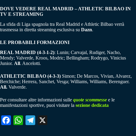
DOVE VEDERE REAL MADRID – ATHLETIC BILBAO IN
TV E STREAMING
La sfida di Liga spagnola tra Real Madrid e Athletic Bilbao verrà
trasmessa in diretta streaming esclusiva su
Dazn
.
LE PROBABILI FORMAZIONI
REAL MADRID (4-3-1-2)
: Lunin; Carvajal, Rudiger, Nacho,
Mendy; Valverde, Kroos, Modric; Bellingham; Rodrygo, Vinicius
Junior.
All
. Ancelotti.
ATHLETIC BILBAO (4-3-3)
Simon; De Marcos, Vivian, Alvarez,
Berchiche; Herrera, Sanchet, Vesga; Williams, Williams, Berenguer.
All.
Valverde.
Per consultare altre informazioni sulle
quote scommesse
e le
manifestazioni sportive, puoi visitare la
sezione dedicata
Fa
W
Te
X
ce
ha
le