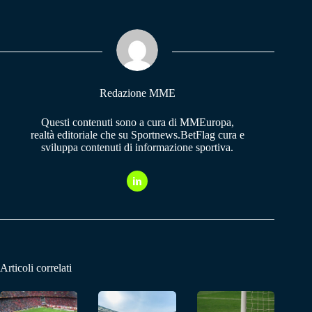
bo
ts
gr
ok
A
a
pp
m
Redazione MME
Questi contenuti sono a cura di MMEuropa,
realtà editoriale che su Sportnews.BetFlag cura e
sviluppa contenuti di informazione sportiva.
Articoli correlati