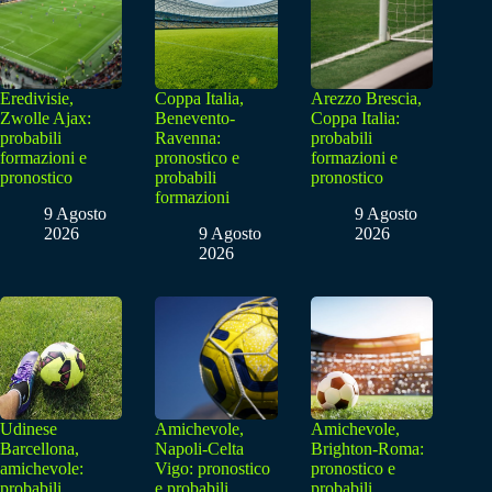
Eredivisie,
Coppa Italia,
Arezzo Brescia,
Zwolle Ajax:
Benevento-
Coppa Italia:
probabili
Ravenna:
probabili
formazioni e
pronostico e
formazioni e
pronostico
probabili
pronostico
formazioni
9 Agosto
9 Agosto
2026
9 Agosto
2026
2026
Udinese
Amichevole,
Amichevole,
Barcellona,
Napoli-Celta
Brighton-Roma:
amichevole:
Vigo: pronostico
pronostico e
probabili
e probabili
probabili