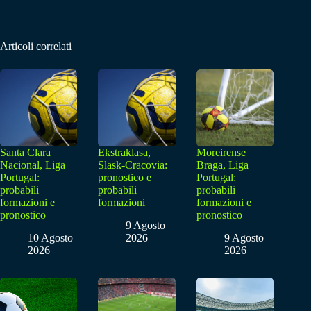
Articoli correlati
Santa Clara
Ekstraklasa,
Moreirense
Nacional, Liga
Slask-Cracovia:
Braga, Liga
Portugal:
pronostico e
Portugal:
probabili
probabili
probabili
formazioni e
formazioni
formazioni e
pronostico
pronostico
9 Agosto
10 Agosto
2026
9 Agosto
2026
2026