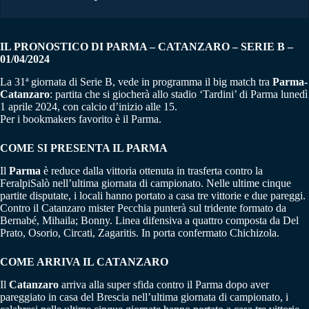
IL PRONOSTICO DI PARMA – CATANZARO – SERIE B –
01/04/2024
La 31ª giornata di Serie B, vede in programma il big match tra
Parma-
Catanzaro
: partita che si giocherà allo stadio ‘Tardini’ di Parma lunedì
1 aprile 2024, con calcio d’inizio alle 15.
Per i bookmakers favorito è il Parma.
COME SI PRESENTA IL PARMA
Il
Parma
è reduce dalla vittoria ottenuta in trasferta contro la
FeralpiSalò nell’ultima giornata di campionato. Nelle ultime cinque
partite disputate, i locali hanno portato a casa tre vittorie e due pareggi.
Contro il Catanzaro mister Pecchia punterà sul tridente formato da
Bernabé, Mihaila; Bonny. Linea difensiva a quattro composta da Del
Prato, Osorio, Circati, Zagaritis. In porta confermato Chichizola.
COME ARRIVA IL CATANZARO
Il
Catanzaro
arriva alla super sfida contro il Parma dopo aver
pareggiato in casa del Brescia nell’ultima giornata di campionato, i