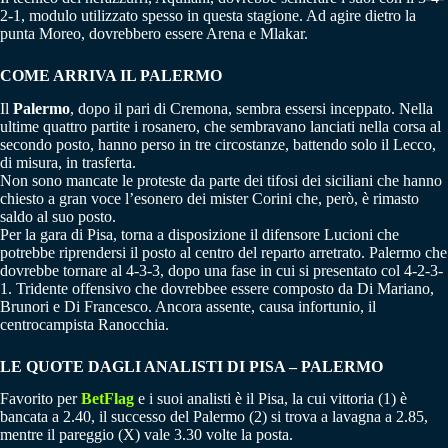
2-1, modulo utilizzato spesso in questa stagione. Ad agire dietro la
punta Moreo, dovrebbero essere Arena e Mlakar.
COME ARRIVA IL PALERMO
Il
Palermo
, dopo il pari di Cremona, sembra essersi inceppato. Nella
ultime quattro partite i rosanero, che sembravano lanciati nella corsa al
secondo posto, hanno perso in tre circostanze, battendo solo il Lecco,
di misura, in trasferta.
Non sono mancate le proteste da parte dei tifosi dei siciliani che hanno
chiesto a gran voce l’esonero dei mister Corini che, però, è rimasto
saldo al suo posto.
Per la gara di Pisa, torna a disposizione il difensore Lucioni che
potrebbe riprendersi il posto al centro del reparto arretrato. Palermo che
dovrebbe tornare al 4-3-3, dopo una fase in cui si presentato col 4-2-3-
1. Tridente offensivo che dovrebbee essere composto da Di Mariano,
Brunori e Di Francesco. Ancora assente, causa infortunio, il
centrocampista Ranocchia.
LE QUOTE DAGLI ANALISTI DI PISA – PALERMO
Favorito per
BetFlag
e i suoi analisti è il Pisa, la cui vittoria (1) è
bancata a 2.40, il successo del Palermo (2) si trova a lavagna a 2.85,
mentre il pareggio (X) vale 3.30 volte la posta.