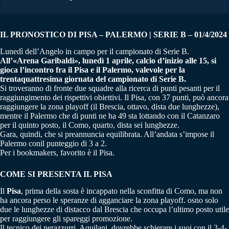
IL PRONOSTICO DI PISA – PALERMO | SERIE B – 01/4/2024
Lunedì dell’Angelo in campo per il campionato di Serie B.
All’«Arena Garibaldi», lunedì 1 aprile, calcio d’inizio alle 15, si
gioca l’incontro fra il Pisa e il Palermo, valevole per la
trentaquattresima giornata del campionato di Serie B.
Si troveranno di fronte due squadre alla ricerca di punti pesanti per il
raggiungimento dei rispettivi obiettivi. Il Pisa, con 37 punti, può ancora
raggiungere la zona playoff (il Brescia, ottavo, dista due lunghezze),
mentre il Palermo che di punti ne ha 49 sta lottando con il Catanzaro
per il quinto posto, il Como, quarto, dista sei lunghezze.
Gara, quindi, che si preannuncia equilibrata. All’andata s’impose il
Palermo conil punteggio di 3 a 2.
Per i bookmakers, favorito è il Pisa.
COME SI PRESENTA IL PISA
Il
Pisa
, prima della sosta è incappato nella sconfitta di Como, ma non
ha ancora perso le speranze di agganciare la zona playoff. osno solo
due le lunghezze di distacco dal Brescia che occupa l’ultimo posto utile
per raggiungere gli spareggi promozione.
Il tecnico dei nerazzurri, Aquilani, dovrebbe schierare i suoi con il 3-4-