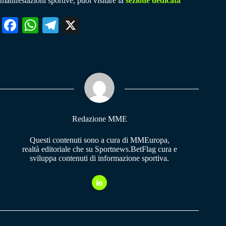
manifestazioni sportive, puoi visitare la
sezione dedicata
Fa
W
Te
X
ce
ha
le
bo
ts
gr
ok
A
a
pp
m
Redazione MME
Questi contenuti sono a cura di MMEuropa,
realtà editoriale che su Sportnews.BetFlag cura e
sviluppa contenuti di informazione sportiva.