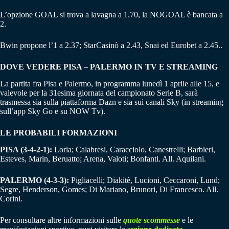
L’opzione GOAL si trova a lavagna a 1.70, la NOGOAL è bancata a
2.
Bwin propone l’1 a 2.37; StarCasinò a 2.43, Snai ed Eurobet a 2.45..
DOVE VEDERE PISA – PALERMO IN TV E STREAMING
La partita fra Pisa e Palermo, in programma lunedì 1 aprile alle 15, e
valevole per la 31esima giornata del campionato Serie B, sarà
trasmessa sia sulla piattaforma Dazn e sia sui canali Sky (in streaming
sull’app Sky Go e su NOW Tv).
LE PROBABILI FORMAZIONI
PISA (3-4-2-1):
Loria; Calabresi, Caracciolo, Canestrelli; Barbieri,
Esteves, Marin, Beruatto; Arena, Valoti; Bonfanti. All. Aquilani.
PALERMO (4-3-3):
Pigliacelli; Diakitè, Lucioni, Ceccaroni, Lund;
Segre, Henderson, Gomes; Di Mariano, Brunori, Di Francesco. All.
Corini.
Per consultare altre informazioni sulle
quote scommesse
e le