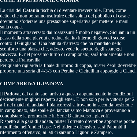
COME SI PRESENTA IL CATANIA
La crisi del
Catania
rischia di diventare irreversibile. Etnei, come
detto, che non potranno usufruire della spinta del pubblico di casa e
dovranno sfoderare una prestazione superlativa per mettere le mani
sulla coppa.
Il momento attraversato dai rossazzurri è molto negativo. Siciliani a un
passo dalla zona playout e reduci dal ko interno di giovedì scorso
contro il Giugliano. Una battuta d’arresto che ha mandato nello
sconforto una piazza che, adesso, vede lo spettro degli spareggi
salvezza. E, nel prossimo turno di campionato, sarà fondamentale non
perdere a Francavilla.
Per quanto riguarda la finale di ritorno di coppa, mister Zeoli dovrebbe
proporre una sorta di 4-3-3 con Peralta e Cicirelli in appoggio a Cianci.
COME ARRIVA IL PADOVA
Il
Padova
, dal canto suo, arriva a questo appuntamento in condizioni
decisamente migliori rispetto agli etnei. E non solo per la vittoria per 2
a 1 nel match di andata. I biancorossi si trovano in seconda posizione
in campionato, alle spalle del lanciatissimo Mantova e proveranno a
conquistare la promozione in Serie B attraverso i playoff.
Rispetto alla gara di andata, mister Torrento dovrebbe apportare poche
modifiche nell’undici base. Nel tridente offensivo, sarà Palombi il
riferimento offensivo, ai lati ci saranno Liguori e Zamparo.