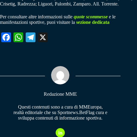
Crisetig, Radrezza; Liguori, Palombi, Zamparo. All. Torrente.
Per consultare altre informazioni sulle
quote scommesse
e le
manifestazioni sportive, puoi visitare la
sezione dedicata
Fa
W
Te
X
ce
ha
le
bo
ts
gr
ok
A
a
pp
m
Redazione MME
Questi contenuti sono a cura di MMEuropa,
realtà editoriale che su Sportnews.BetFlag cura e
sviluppa contenuti di informazione sportiva.