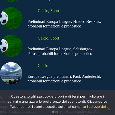
Calcio
,
Sport
Preliminari Europa League, Hradec-Besiktas:
probabili formazioni e pronostico
Calcio
,
Sport
Preliminari Europa League, Salisburgo-
Pafos: probabili formazioni e pronostico
Calcio
Europa League preliminari, Paok Anderlecht:
probabili formazioni e pronostico
Questo sito utilizza cookie propri e di terzi per migliorare i
SportNews.BetFlag -
Copyright © 2025
servizi e analizzare le preferenze dei suoi utenti. Cliccando su
Questo sito non
SportNews BetFlag
"Acconsento" l'utente accetta automaticamente
l'utilizzo dei
rappresenta una testata
Sede Legale: Via degli
giornalistica in quanto
Aldobrandeschi, 300 |
cookie.