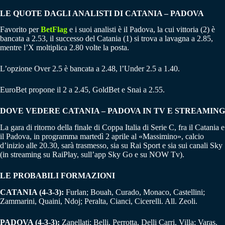
LE QUOTE DAGLI ANALISTI DI CATANIA – PADOVA
Favorito per
BetFlag
e i suoi analisti è il Padova, la cui vittoria (2) è
bancata a 2.53, il successo del Catania (1) si trova a lavagna a 2.85,
mentre l’X moltiplica 2.80 volte la posta.
L’opzione Over 2.5 è bancata a 2.48, l’Under 2.5 a 1.40.
EuroBet propone il 2 a 2.45, GoldBet e Snai a 2.55.
DOVE VEDERE CATANIA – PADOVA IN TV E STREAMING
La gara di ritorno della finale di Coppa Italia di Serie C, fra il Catania e
il Padova, in programma martedì 2 aprile al «Massimino», calcio
d’inizio alle 20.30, sarà trasmesso, sia su Rai Sport e sia sui canali Sky
(in streaming su RaiPlay, sull’app Sky Go e su NOW Tv).
LE PROBABILI FORMAZIONI
CATANIA (4-3-3):
Furlan; Bouah, Curado, Monaco, Castellini;
Zammarini, Quaini, Ndoj; Peralta, Cianci, Cicerelli. All. Zeoli.
PADOVA (4-3-3):
Zanellati; Belli, Perrotta, Delli Carri, Villa; Varas,