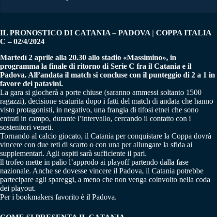
IL PRONOSTICO DI CATANIA – PADOVA | COPPA ITALIA
C – 02/4/2024
Martedì 2 aprile alla 20.30 allo stadio «Massimino», in
programma la finale di ritorno di Serie C fra il Catania e il
Padova. All’andata il match si concluse con il punteggio di 2 a 1 in
favore dei patavini.
La gara si giocherà a porte chiuse (saranno ammessi soltanto 1500
ragazzi), decisione scaturita dopo i fatti del match di andata che hanno
visto protagonisti, in negativo, una frangia di tifosi etnei che sono
entrati in campo, durante l’intervallo, cercando il contatto con i
sostenitori veneti.
Tornando al calcio giocato, il Catania per conquistare la Coppa dovrà
vincere con due reti di scarto o con una per allungare la sfida ai
supplementari. Agli ospiti sarà sufficiente il pari.
ll trofeo mette in palio l’approdo ai playoff partendo dalla fase
nazionale. Anche se dovesse vincere il Padova, il Catania potrebbe
partecipare agli spareggi, a meno che non venga coinvolto nella coda
dei playout.
Per i bookmakers favorito è il Padova.