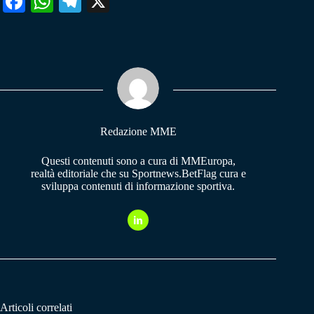
Fa
W
Te
X
ce
ha
le
bo
ts
gr
ok
A
a
pp
m
Redazione MME
Questi contenuti sono a cura di MMEuropa,
realtà editoriale che su Sportnews.BetFlag cura e
sviluppa contenuti di informazione sportiva.
Articoli correlati