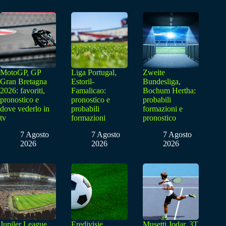
MotoGP, GP
Liga Portugal,
Zweite
Gran Bretagna
Estoril-
Bundesliga,
2026: favoriti,
Famalicao:
Bochum Hertha:
pronostico e
pronostico e
probabili
dove vederlo in
probabili
formazioni e
tv
formazioni
pronostico
7 Agosto
7 Agosto
7 Agosto
2026
2026
2026
Jupiler League,
Eredivisie,
Musetti Jodar, 3T