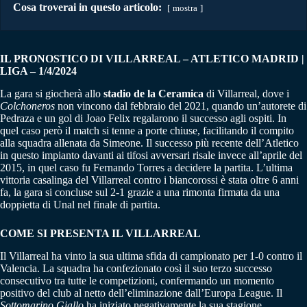
Cosa troverai in questo articolo:
mostra
IL PRONOSTICO DI VILLARREAL – ATLETICO MADRID |
LIGA – 1/4/2024
La gara si giocherà allo
stadio de la Ceramica
di Villarreal, dove i
Colchoneros
non vincono dal febbraio del 2021, quando un’autorete di
Pedraza e un gol di Joao Felix regalarono il successo agli ospiti. In
quel caso però il match si tenne a porte chiuse, facilitando il compito
alla squadra allenata da Simeone. Il successo più recente dell’Atletico
in questo impianto davanti ai tifosi avversari risale invece all’aprile del
2015, in quel caso fu Fernando Torres a decidere la partita. L’ultima
vittoria casalinga del Villarreal contro i biancorossi è stata oltre 6 anni
fa, la gara si concluse sul 2-1 grazie a una rimonta firmata da una
doppietta di Unal nel finale di partita.
COME SI PRESENTA IL VILLARREAL
Il Villarreal ha vinto la sua ultima sfida di campionato per 1-0 contro il
Valencia. La squadra ha confezionato così il suo terzo successo
consecutivo tra tutte le competizioni, confermando un momento
positivo del club al netto dell’eliminazione dall’Europa League. Il
Sottomarino Giallo
ha iniziato negativamente la sua stagione,