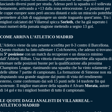
lasciando diversi punti per strada. Adesso però la squadra si è sollevata
lentamente, arrivando a +13 dalla zona retrocessione. Le posizioni per
le coppe europee sono però ancora distanti e solo un miracolo potrebbe
permettere al club di raggiungere un simile traguardo quest’anno. Tra i
migliori calciatori del Villarreal spicca
Sorloth
, che ha già superato i
suoi numeri della passata stagione mettendo a segno 13 gol.
COME ARRIVA L’ATLETICO MADRID
L’Atletico viene da una pesante sconfitta per 0-3 contro il Barcellona.
Questo risultato ha fatto rallentare i
Colchoneros
, che adesso si trovano
in
5ª posizione
con un match da recuperare e un distacco minimo
dall’Athletic Bilbao. Una vittoria domani permetterebbe alla squadra di
ritornare nelle posizioni buone per la qualificazione alla prossima
Champions League, rianimando una squadra che ha vinto solamente 2
delle ultime 7 partite di campionato. La formazione di Simeone non sta
disputando una grande stagione dal punto di vista del rendimento
esterno, come confermato dai soli 15 punti nelle 14 trasferte fin qui
sostenute. Il miglior marcatore della squadra è Alvaro
Morata
, autore
di 14 gol e tra i migliori bomber di tutto il campionato.
LE QUOTE DAGLI ANALISTI DI VILLARREAL –
ATLETICO MADRID