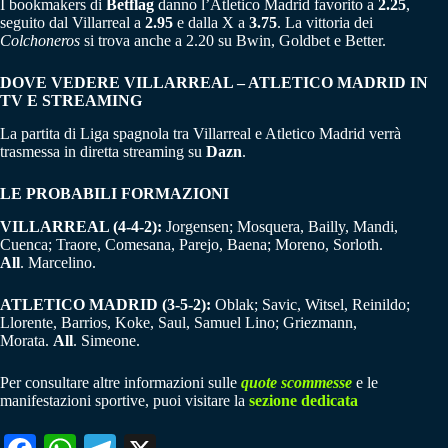
I bookmakers di
Betflag
danno l’Atletico Madrid favorito a
2.25
,
seguito dal Villarreal a
2.95
e dalla X a
3.75
. La vittoria dei
Colchoneros
si trova anche a 2.20 su Bwin, Goldbet e Better.
DOVE VEDERE VILLARREAL – ATLETICO MADRID IN
TV E STREAMING
La partita di Liga spagnola tra Villarreal e Atletico Madrid verrà
trasmessa in diretta streaming su
Dazn
.
LE PROBABILI FORMAZIONI
VILLARREAL (4-4-2):
Jorgensen; Mosquera, Bailly, Mandi,
Cuenca; Traore, Comesana, Parejo, Baena; Moreno, Sorloth.
All
. Marcelino.
ATLETICO MADRID (3-5-2):
Oblak; Savic, Witsel, Reinildo;
Llorente, Barrios, Koke, Saul, Samuel Lino; Griezmann,
Morata.
All
. Simeone.
Per consultare altre informazioni sulle
quote scommesse
e le
manifestazioni sportive, puoi visitare la
sezione dedicata