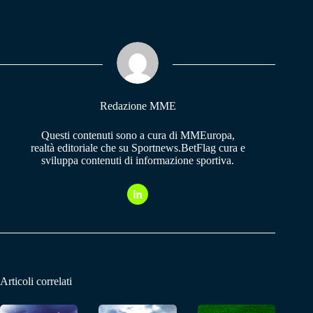
bo
ts
gr
ok
A
a
pp
m
Redazione MME
Questi contenuti sono a cura di MMEuropa,
realtà editoriale che su Sportnews.BetFlag cura e
sviluppa contenuti di informazione sportiva.
Articoli correlati