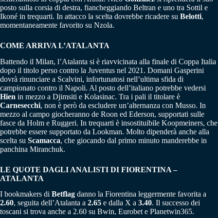
posto sulla corsia di destra, fiancheggiando Beltran e uno tra Sottil e
Ikoné in trequarti. In attacco la scelta dovrebbe ricadere su
Belotti
,
momentaneamente favorito su Nzola.
COME ARRIVA L’ATALANTA
Battendo il Milan, l’Atalanta si è riavvicinata alla finale di Coppa Italia
dopo il titolo perso contro la Juventus nel 2021. Domani Gasperini
dovrà rinunciare a Scalvini, infortunatosi nell’ultima sfida di
campionato contro il Napoli. Al posto dell’italiano potrebbe vedersi
Hien
in mezzo a Djimsiti e Kolasinac. Tra i pali il titolare è
Carnesecchi
, non è però da escludere un’alternanza con Musso. In
mezzo al campo giocheranno de Roon ed Ederson, supportati sulle
fasce da Holm e Ruggeri. In trequarti è insostituibile Koopmeiners, che
potrebbe essere supportato da Lookman. Molto dipenderà anche alla
scelta su
Scamacca
, che giocando dal primo minuto manderebbe in
panchina Miranchuk.
LE QUOTE DAGLI ANALISTI DI FIORENTINA –
ATALANTA
I bookmakers di
Betflag
danno la Fiorentina leggermente favorita a
2.60
, seguita dell’Atalanta a
2.65
e dalla X a
3.40
. Il successo dei
toscani si trova anche a 2.60 su Bwin, Eurobet e Planetwin365.