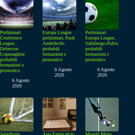
Preliminari
Europa League
Preliminari
Conference
preliminari, Paok
Europa League,
League,
Anderlecht:
Salisburgo-Pafos:
Debrecen
probabili
probabili
Copenaghen:
formazioni e
formazioni e
probabili
pronostico
pronostico
formazioni e
6 Agosto
6 Agosto
pronostico
2026
2026
6 Agosto
2026
Jagiellonia
Asta Fantacalcio
Musetti Mejia,