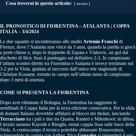
Cosa troverai in questo articolo:
mostra
IL PRONOSTICO DI FIORENTINA – ATALANTA | COPPA
ITALIA – 3/4/2024
Le due squadre si incontreranno allo stadio
Artemio Franchi
di
Firenze, dove l’Atalanta non vince da 3 anni, quando la partita si giocò
a porte chiuse e, dopo le doppiette di Zapata e Vlahovic, un gol dal
dischetto di Ilicic fissò il punteggio sul definitivo 2-3. In campionato
l’ultimo scontro diretto tra Fiorentina e Atalanta è invece terminato sul
3-2 per la Viola, guidata al successo dall’unica rete stagionale di
Christian Kouame, tornato in campo nell’ultimo turno di campionato
dopo 3 mesi di assenza.
COME SI PRESENTA LA FIORENTINA
Dopo aver eliminato il Bologna, la Fiorentina ha raggiunto le
semifinali di Coppa Italia per la terza edizione consecutiva. Per la sfida
di domani Italiano dovrebbe affidarsi al blocco dei titolari, lanciando
Terracciano
tra i pali e due tra Quarta, Ranieri e Milenkovic in difesa.
I terzini saranno Kayode e Biraghi, ormai coppia fissa sulle fasce della
Viola
. A centrocampo il tecnico potrebbe abbassare Bonaventura,
schierandolo in coppia con Arthur. Nico
Gonzalez
si riprenderà il suo