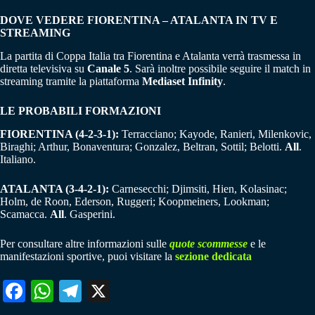
DOVE VEDERE FIORENTINA – ATALANTA IN TV E
STREAMING
La partita di Coppa Italia tra Fiorentina e Atalanta verrà trasmessa in
diretta televisiva su
Canale 5
. Sarà inoltre possibile seguire il match in
streaming tramite la piattaforma
Mediaset Infinity
.
LE PROBABILI FORMAZIONI
FIORENTINA (4-2-3-1):
Terracciano; Kayode, Ranieri, Milenkovic,
Biraghi; Arthur, Bonaventura; Gonzalez, Beltran, Sottil; Belotti.
All
.
Italiano.
ATALANTA (3-4-2-1):
Carnesecchi; Djimsiti, Hien, Kolasinac;
Holm, de Roon, Ederson, Ruggeri; Koopmeiners, Lookman;
Scamacca.
All
. Gasperini.
Per consultare altre informazioni sulle
quote scommesse
e le
manifestazioni sportive, puoi visitare la
sezione dedicata
Fa
W
Te
X
ce
ha
le