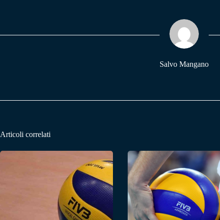
bo
ts
gr
ok
A
a
pp
m
Salvo Mangano
Articoli correlati