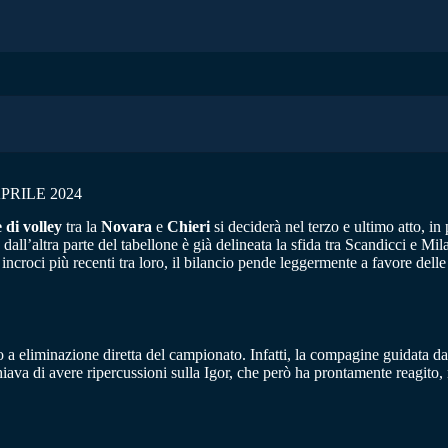
PRILE 2024
 di volley
tra la
Novara
e
Chieri
si deciderà nel terzo e ultimo atto, i
ll’altra parte del tabellone è già delineata la sfida tra Scandicci e Mi
 incroci più recenti tra loro, il bilancio pende leggermente a favore dell
a eliminazione diretta del campionato. Infatti, la compagine guidata 
hiava di avere ripercussioni sulla Igor, che però ha prontamente reagito