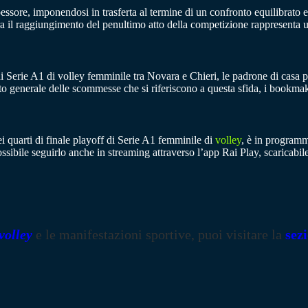
ssore, imponendosi in trasferta al termine di un confronto equilibrato e
ora il raggiungimento del penultimo atto della competizione rappresenta 
di Serie A1 di volley femminile tra Novara e Chieri, le padrone di casa p
sto generale delle scommesse che si riferiscono a questa sfida, i bookm
 quarti di finale playoff di Serie A1 femminile di
volley
, è in programm
 possibile seguirlo anche in streaming attraverso l’app Rai Play, scaricabile
volley
e le manifestazioni sportive, puoi visitare la
sez