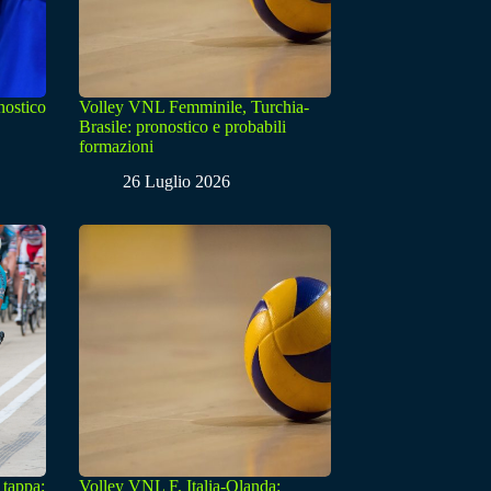
nostico
Volley VNL Femminile, Turchia-
Brasile: pronostico e probabili
formazioni
26 Luglio 2026
 tappa:
Volley VNL F, Italia-Olanda: