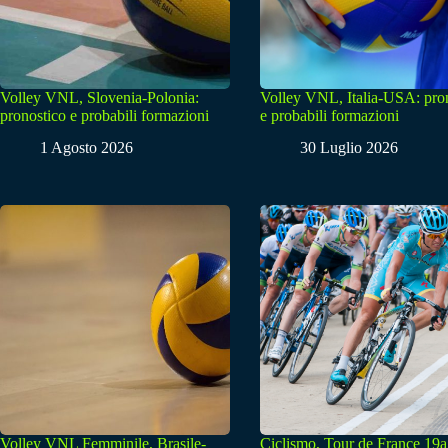
Volley VNL, Slovenia-Polonia:
Volley VNL, Italia-USA: pro
pronostico e probabili formazioni
e probabili formazioni
1 Agosto 2026
30 Luglio 2026
Volley VNL Femminile, Brasile-
Ciclismo, Tour de France 19a