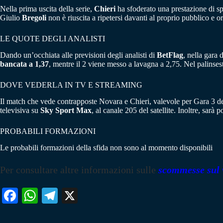
Nella prima uscita della serie,
Chieri
ha sfoderato una prestazione di spe
Giulio
Bregoli
non è riuscita a ripetersi davanti al proprio pubblico e 
LE QUOTE DEGLI ANALISTI
Dando un’occhiata alle previsioni degli analisti di
BetFlag
, nella gara 
bancata a 1,37
, mentre il 2 viene messo a lavagna a 2,75. Nel palinse
DOVE VEDERLA IN TV E STREAMING
Il match che vede contrapposte Novara e Chieri, valevole per Gara 3 dei
televisiva su
Sky Sport Max
, al canale 205 del satellite. Inoltre, sarà
PROBABILI FORMAZIONI
Le probabili formazioni della sfida non sono al momento disponibili
Per consultare altre informazioni sulle
scommesse sul 
Fa
W
Te
X
ce
ha
le