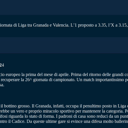
giornata di Liga tra Granada e Valencia. L’1 proposto a 3.35, l’X a 3.15, 
2
4
lcio europeo la prima del mese di aprile. Prima del ritorno delle grandi 
recuperare la 26^ giornata di campionato. Un match importantissimo per 
sa.
l bottino grosso. Il Granada, infatti, occupa il penultimo posto in Liga 
virebbe un vero e proprio miracolo sportivo per mantenere la categoria. 
fosi riguarda lo stato di forma. I padroni di casa sono reduci da un punt
ntro il Cadice. Da queste ultime gare si evince una difesa molto ballerin