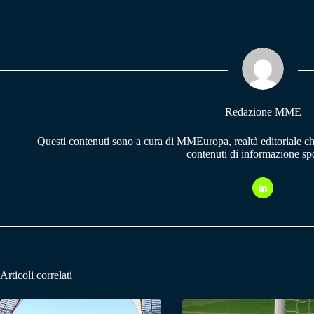
ce
ha
le
bo
ts
gr
ok
A
a
pp
m
Redazione MME
Questi contenuti sono a cura di MMEuropa, realtà editoriale c
contenuti di informazione spo
Articoli correlati