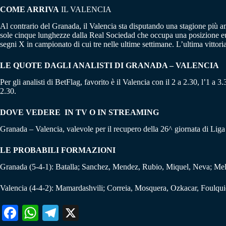
COME ARRIVA
IL VALENCIA
Al contrario del Granada, il Valencia sta disputando una stagione più amb
sole cinque lunghezze dalla Real Sociedad che occupa una posizione eur
segni X in campionato di cui tre nelle ultime settimane. L’ultima vittoria
LE QUOTE DAGLI ANALISTI DI GRANADA – VALENCIA
Per gli analisti di BetFlag, favorito è il Valencia con il 2 a 2.30, l’1 a
2.30.
DOVE VEDERE IN TV O IN STREAMING
Granada – Valencia, valevole per il recupero della 26^ giornata di Liga
LE PROBABILI FORMAZIONI
Granada (5-4-1): Batalla; Sanchez, Mendez, Rubio, Miquel, Neva; M
Valencia (4-4-2): Mamardashvili; Correia, Mosquera, Ozkacar, Foulqu
Fa
W
Te
X