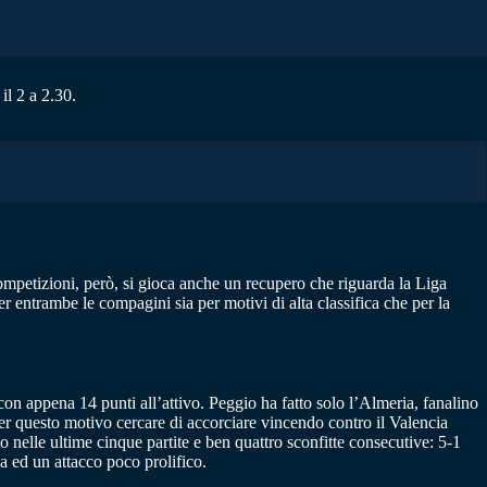
il 2 a 2.30.
competizioni, però, si gioca anche un recupero che riguarda la Liga
entrambe le compagini sia per motivi di alta classifica che per la
con appena 14 punti all’attivo. Peggio ha fatto solo l’Almeria, fanalino
Per questo motivo cercare di accorciare vincendo contro il Valencia
o nelle ultime cinque partite e ben quattro sconfitte consecutive: 5-1
a ed un attacco poco prolifico.