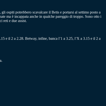
li ospiti potrebbero scavalcare il Betis e portarsi al settimo posto a
nate ma è incappata anche in qualche pareggio di troppo. Sono otto i
 reti e due assist.
.15 e il 2 a 2.28. Betway, infine, banca l’1 a 3.25, l’X a 3.15 e il 2 a
a.