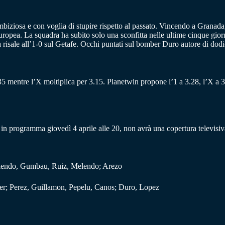
iziosa e con voglia di stupire rispetto al passato. Vincendo a Granada, g
opea. La squadra ha subito solo una sconfitta nelle ultime cinque gior
 risale all’1-0 sul Getafe. Occhi puntati sul bomber Duro autore di dodici
 3.35 mentre l’X moltiplica per 3.15. Planetwin propone l’1 a 3.28, l’X a 3
 in programma giovedì 4 aprile alle 20, non avrà una copertura televisiv
elendo, Gumbau, Ruiz, Melendo; Arezo
ier; Perez, Guillamon, Pepelu, Canos; Duro, Lopez