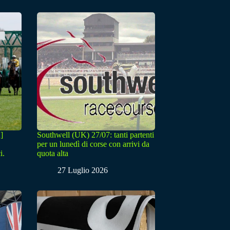
]
Southwell (UK) 27/07: tanti partenti
per un lunedì di corse con arrivi da
i.
quota alta
27 Luglio 2026