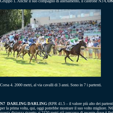
Gruppo 1. Anche il suo compagno di allenamento, il castrone N3
COM
Corsa 4. 2000 metri, al via cavalli di 3 anni. Sono in 7 i partenti.
N7 DARLING DARLING
(RPR 41.5 – il valore più alto dei partenti
per la prima volta, qui, oggi potrebbe mostrare il suo volto migliore. N
questa distanza rispetto ai 2150 metri già percorso di recente dove è fin