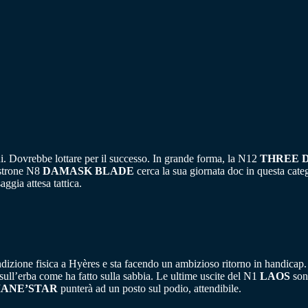
ui. Dovrebbe lottare per il successo. In grande forma, la N12
THREE 
astrone N8
DAMASK BLADE
cerca la sua giornata doc in questa cat
ggia attesa tattica.
zione fisica a Hyères e sta facendo un ambizioso ritorno in handicap. 
sull’erba come ha fatto sulla sabbia. Le ultime uscite del N1
LAOS
sono
IANE’STAR
punterà ad un posto sul podio, attendibile.