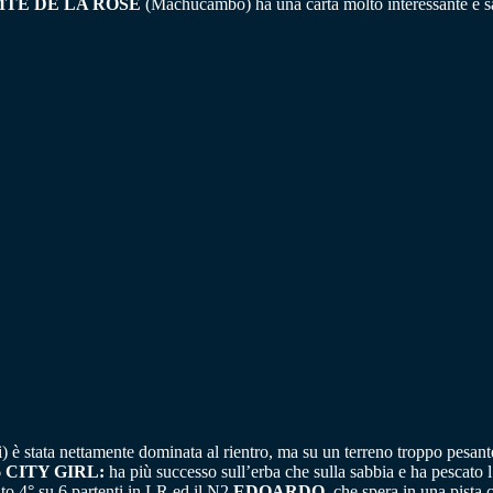
TE DE LA ROSE
(Machucambo) ha una carta molto interessante e sar
) è stata nettamente dominata al rientro, ma su un terreno troppo pesante
6
CITY GIRL:
ha più successo sull’erba che sulla sabbia e ha pescato 
ito 4° su 6 partenti in LR ed il N2
EDOARDO,
che spera in una pista 