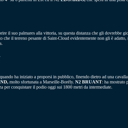
ire il suo palmares alla vittoria, su questa distanza che gli dovrebbe g
sto che il terreno pesante di Saint-Cloud evidentemente non gli è adatt
a.
.
ando ha iniziato a proporsi in pubblico, finendo dietro ad una cavalla c
ND,
molto sfortunata a Marseille-Borély.
N2 BRUANT
: ha mostrato 
a per conquistare il podio oggi sui 1800 metri da intermediate.