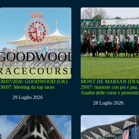
30/07/2026: GOODWOOD (UK)
MONT DE MARSAN [FRA
30/07: Meeting da top races
29/07: riunione con psi e psa.
Analisi delle corse e pronostic
29 Luglio 2026
28 Luglio 2026