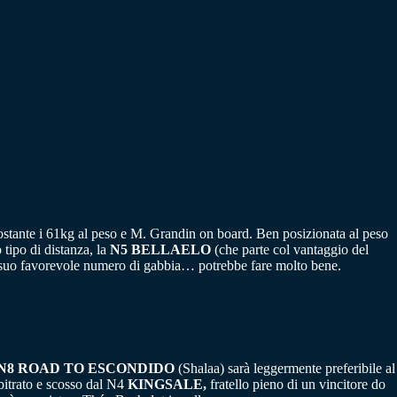
ostante i 61kg al peso e M. Grandin on board. Ben posizionata al peso
tipo di distanza, la
N5 BELLAELO
(che parte col vantaggio del
 suo favorevole numero di gabbia… potrebbe fare molto bene.
N8 ROAD TO ESCONDIDO
(Shalaa) sarà leggermente preferibile al
rbitrato e scosso dal N4
KINGSALE,
fratello pieno di un vincitore do