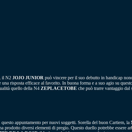
, il N2
JOJO JUNIOR
può vincere per il suo debutto in handicap non
una risposta efficace al favorito. In buona forma e a suo agio su questo 
ualità quello della N4
ZEPLACETOBE
che può trarre vantaggio dal
 questo appuntamento per nuovi soggetti. Sorella del buon Cartiem, la
ha prodotto diversi elementi di pregio. Questo duello potrebbe essere a