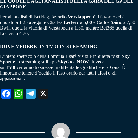
LE QUOTE DAGLI ANALISTI DELLA GARA DEL GP DEL
GIAPPONE
Per gli analisti di BetFlag, favorito
Verstappen
è il favorito ed è
quotato a 1,25 a seguire Charles
Leclerc
a 5,00 e Carlos
Sainz
a 7,50.
Bwin quota la vittoria di Verstappen a 1,30, mentre Bet365 quella di
Leclerc a 4,70,
DOVE VEDERE IN TV O IN STREAMING
L’intero spettacolo della Formula 1 sarà visibile in diretta tv su
Sky
Sport
e in streaming sull’app
SkyGo
e
NOW
. Invece,
su
TV8
verranno trasmesse in differita le Qualifiche e la Gara. È
importante tenere d’occhio il fuso orario per tutti i tifosi e gli
appassionati.
Fa
W
Te
X
ce
ha
le
bo
ts
gr
ok
A
a
pp
m