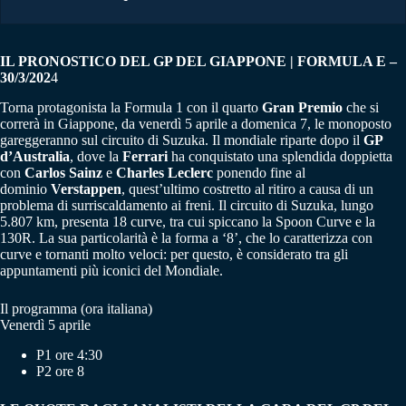
IL PRONOSTICO DEL GP DEL GIAPPONE | FORMULA E –
30/3/202
4
Torna protagonista la Formula 1 con il quarto
Gran Premio
che si
correrà in Giappone, da venerdì 5 aprile a domenica 7, le monoposto
gareggeranno sul circuito di Suzuka. Il mondiale riparte dopo il
GP
d’Australia
, dove la
Ferrari
ha conquistato una splendida doppietta
con
Carlos Sainz
e
Charles Leclerc
ponendo fine al
dominio
Verstappen
, quest’ultimo costretto al ritiro a causa di un
problema di surriscaldamento ai freni. Il circuito di Suzuka, lungo
5.807 km, presenta 18 curve, tra cui spiccano la Spoon Curve e la
130R. La sua particolarità è la forma a ‘8’, che lo caratterizza con
curve e tornanti molto veloci: per questo, è considerato tra gli
appuntamenti più iconici del Mondiale.
Il programma (ora italiana)
Venerdì 5 aprile
P1 ore 4:30
P2 ore 8