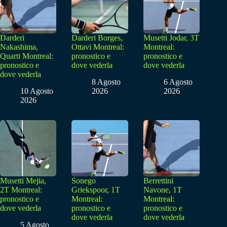
Darderi
Darderi Borges,
Musetti Jodar, 3T
Nakashima,
Ottavi Montreal:
Montreal:
Quarti Montreal:
pronostico e
pronostico e
pronostico e
dove vederla
dove vederla
dove vederla
8 Agosto
6 Agosto
10 Agosto
2026
2026
2026
Musetti Mejia,
Sonego
Berrettini
2T Montreal:
Griekspoor, 1T
Navone, 1T
pronostico e
Montreal:
Montreal:
dove vederla
pronostico e
pronostico e
dove vederla
dove vederla
5 Agosto