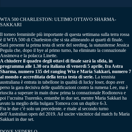
WTA 500 CHARLESTON: ULTIMO OTTAVO SHARMA-
SAKKARI
Il torneo femminile più importante di questa settimana sulla terra rossa
è il WTA 500 di Charleston che si sta allineando ai quarti di finale.
Sarà presente la prima testa di serie del seeding, la statunitense Jessica
Pegula che, dopo il bye al primo turno, ha eliminato la connazionale
Ansimova e la polacca Linette.
A chiudere il quadro degli ottavi di finale sarà la sfida, in
programma alle 1.30 ora italiana di venerdì 5 aprile, fra Astra
Sharma, numero 135 del ranging Wta e Maria Sakkari, numero 7
al mondo e accreditata della terza testa di serie.
La tennista
australiana è entrata in tabellone in qualità di lucky loser, dopo aver
perso la gara decisiva delle qualificazioni contro la rumena Lee, ma è
riuscita a superare in main draw prima la connazionale Rodionova e
poi l’ucraina Tsurenko, entambe in due set, mentre Maria Sakkari ha
avuto la meglio della bulgara Tomova con un duplice 6-3.
Fra le due c’è solo un precedente. e risale al secondo turno
dell’Australian open del 2019. Ad uscire vincitrice dal match fu Maria
Sakkari in due set.
DOVE VEDERLO