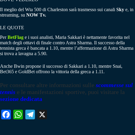
Il meglio del Wta 500 di Charleston sarà trasmesso sui canali
Sky
e, in
streaming, su
NOW Tv.
LE QUOTE
Per
BetFlag
e i suoi analisti, Maria Sakkari è nettamente favorita nel
match degli otttavi di finale contro Astra Sharma. Il successo della
tennista greca è bancata a 1.10, mentre l’affermazione di Astra Sharma
si trova a lavagna a 5.90.
Anche Bwin propone il successo di Sakkari a 1.10, mentre Snai,
Bet365 e GoldBet offrono la vittoria della greca a 1.11.
Per consultare altre informazioni sulle
scommesse sul
tennis
e le manifestazioni sportive, puoi visitare la
sezione dedicata
Fa
W
Te
X
ce
ha
le
bo
ts
gr