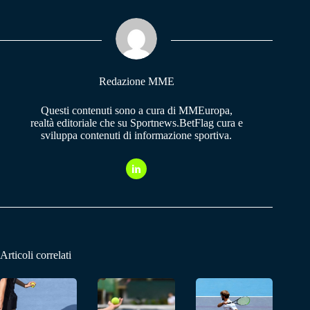
ok
A
a
pp
m
Redazione MME
Questi contenuti sono a cura di MMEuropa,
realtà editoriale che su Sportnews.BetFlag cura e
sviluppa contenuti di informazione sportiva.
Articoli correlati