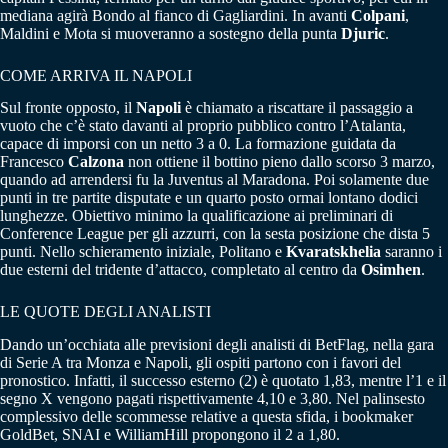
mediana agirà Bondo al fianco di Gagliardini. In avanti
Colpani
,
Maldini e Mota si muoveranno a sostegno della punta
Djuric
.
COME ARRIVA IL NAPOLI
Sul fronte opposto, il
Napoli
è chiamato a riscattare il passaggio a
vuoto che c’è stato davanti al proprio pubblico contro l’Atalanta,
capace di imporsi con un netto 3 a 0. La formazione guidata da
Francesco
Calzona
non ottiene il bottino pieno dallo scorso 3 marzo,
quando ad arrendersi fu la Juventus al Maradona. Poi solamente due
punti in tre partite disputate e un quarto posto ormai lontano dodici
lunghezze. Obiettivo minimo la qualificazione ai preliminari di
Conference League per gli azzurri, con la sesta posizione che dista 5
punti. Nello schieramento iniziale, Politano e
Kvaratskhelia
saranno i
due esterni del tridente d’attacco, completato al centro da
Osimhen
.
LE QUOTE DEGLI ANALISTI
Dando un’occhiata alle previsioni degli analisti di BetFlag, nella gara
di Serie A tra Monza e Napoli, gli ospiti partono con i favori del
pronostico. Infatti, il successo esterno (2) è quotato 1,83, mentre l’1 e il
segno X vengono pagati rispettivamente 4,10 e 3,80. Nel palinsesto
complessivo delle scommesse relative a questa sfida, i bookmaker
GoldBet, SNAI e WilliamHill propongono il 2 a 1,80.