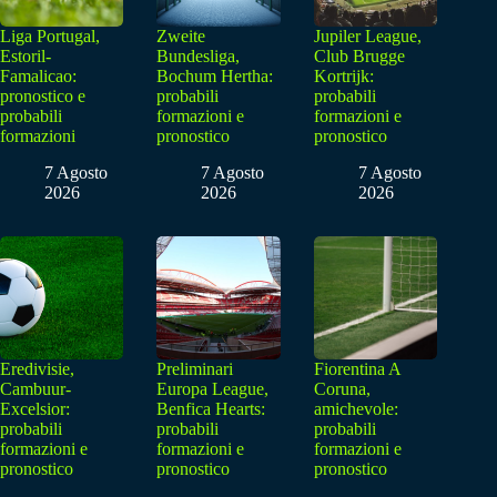
Liga Portugal,
Zweite
Jupiler League,
Estoril-
Bundesliga,
Club Brugge
Famalicao:
Bochum Hertha:
Kortrijk:
pronostico e
probabili
probabili
probabili
formazioni e
formazioni e
formazioni
pronostico
pronostico
7 Agosto
7 Agosto
7 Agosto
2026
2026
2026
Eredivisie,
Preliminari
Fiorentina A
Cambuur-
Europa League,
Coruna,
Excelsior:
Benfica Hearts:
amichevole:
probabili
probabili
probabili
formazioni e
formazioni e
formazioni e
pronostico
pronostico
pronostico