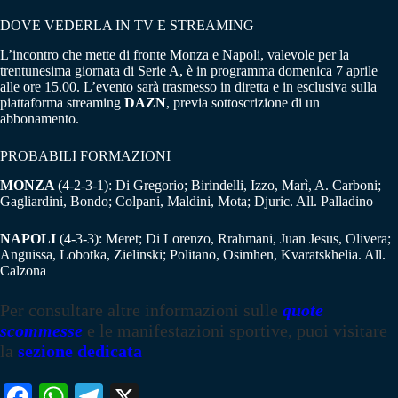
DOVE VEDERLA IN TV E STREAMING
L’incontro che mette di fronte Monza e Napoli, valevole per la
trentunesima giornata di Serie A, è in programma domenica 7 aprile
alle ore 15.00. L’evento sarà trasmesso in diretta e in esclusiva sulla
piattaforma streaming
DAZN
, previa sottoscrizione di un
abbonamento.
PROBABILI FORMAZIONI
MONZA
(4-2-3-1): Di Gregorio; Birindelli, Izzo, Marì, A. Carboni;
Gagliardini, Bondo; Colpani, Maldini, Mota; Djuric. All. Palladino
NAPOLI
(4-3-3): Meret; Di Lorenzo, Rrahmani, Juan Jesus, Olivera;
Anguissa, Lobotka, Zielinski; Politano, Osimhen, Kvaratskhelia. All.
Calzona
Per consultare altre informazioni sulle
quote
scommesse
e le manifestazioni sportive, puoi visitare
la
sezione dedicata
Fa
W
Te
X