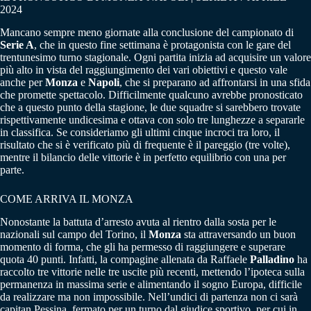
2024
Mancano sempre meno giornate alla conclusione del campionato di
Serie A
, che in questo fine settimana è protagonista con le gare del
trentunesimo turno stagionale. Ogni partita inizia ad acquisire un valore
più alto in vista del raggiungimento dei vari obiettivi e questo vale
anche per
Monza
e
Napoli
, che si preparano ad affrontarsi in una sfida
che promette spettacolo. Difficilmente qualcuno avrebbe pronosticato
che a questo punto della stagione, le due squadre si sarebbero trovate
rispettivamente undicesima e ottava con solo tre lunghezze a separarle
in classifica. Se consideriamo gli ultimi cinque incroci tra loro, il
risultato che si è verificato più di frequente è il pareggio (tre volte),
mentre il bilancio delle vittorie è in perfetto equilibrio con una per
parte.
COME ARRIVA IL MONZA
Nonostante la battuta d’arresto avuta al rientro dalla sosta per le
nazionali sul campo del Torino, il
Monza
sta attraversando un buon
momento di forma, che gli ha permesso di raggiungere e superare
quota 40 punti. Infatti, la compagine allenata da Raffaele
Palladino
ha
raccolto tre vittorie nelle tre uscite più recenti, mettendo l’ipoteca sulla
permanenza in massima serie e alimentando il sogno Europa, difficile
da realizzare ma non impossibile. Nell’undici di partenza non ci sarà
capitan Pessina, fermato per un turno dal giudice sportivo, per cui in