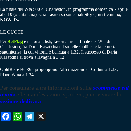
La finale del Wta 500 di Charleston, in programma domenica 7 aprile
alle 19 (ora italiana), sarà trasmessa sui canali
Sky
e, in streaming, su
NOW Tv.
LE QUOTE
Per
BetFlag
e i suoi analisti, favorita, nella finale del Wta di
Charleston, fra Daria Kasatkina e Danielle Collins, è la tennista
statunitensa, la cui vittoria è bancata a 1.32. Il successo di Daria
Kasatkina si trova a lavagna a 3.12.
GoldBet e Bet365 propongono l’affemrazione di Collins a 1.33,
PlanetWina a 1.34.
Per consultare altre informazioni sulle
scommesse sul
tennis
e le manifestazioni sportive, puoi visitare la
sezione dedicata
Fa
W
Te
X
ce
ha
le