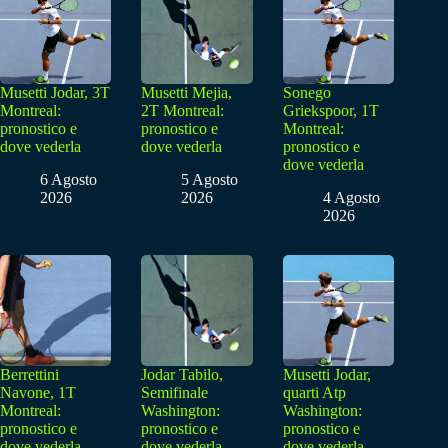
Musetti Jodar, 3T
Musetti Mejia,
Sonego
Montreal:
2T Montreal:
Griekspoor, 1T
pronostico e
pronostico e
Montreal:
dove vederla
dove vederla
pronostico e
dove vederla
6 Agosto
5 Agosto
2026
2026
4 Agosto
2026
Berrettini
Jodar Tabilo,
Musetti Jodar,
Navone, 1T
Semifinale
quarti Atp
Montreal:
Washington:
Washington:
pronostico e
pronostico e
pronostico e
dove vederla
dove vederla
dove vederla