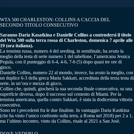
WTA 500 CHARLESTON: COLLINS A CACCIA DEL
SECONDO TITOLO CONSECUTIVO
Saranno Daria Kasatkina e Danielle Collins a contendersi il titolo
del Wta 500 sulla terra rossa di Charleston, domenica 7 aprile alle
19 (ora italiana).
La tennista russa, numero 4 del seeding, in semifinale, ha avuto la
meglio della testa di serie numero 1 del tabellone, l’americana Jessica
Pegula, con il punteggio di 6-4, 4-6, 7-6 (5) dopo quasi tre ore di
gioco.
Danielle Collins, numero 22 al mondo, invece, ha avuto la meglio, con
un duplice 6-3 della greca Maria Sakkari, accreditata della terza testa di
serie, in un’ora e mezza di gioco.
Collins che, quindi, giocherà la sua seconda finale consecutiva, su una
superficie diversa, dopo il successo sul cemento di Miami. Per la
tennista americana, quella contro Sakkari, è stata la dodicesima vittoria
cosecutiva.
Sono tre i precedenti fra le due finaliste. In vantaggio Daria Kastkina
(che ha vinto l’unico confronto sulla terra, a Roma nel 2018) per 2 a 1,
ma l’ultimo incontro, vinto da Collins, risale al 2021 a San Josè.
DOVE VEDERLO