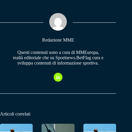
bo
ts
gr
ok
A
a
pp
m
Redazione MME
Questi contenuti sono a cura di MMEuropa,
realtà editoriale che su Sportnews.BetFlag cura e
sviluppa contenuti di informazione sportiva.
Articoli correlati