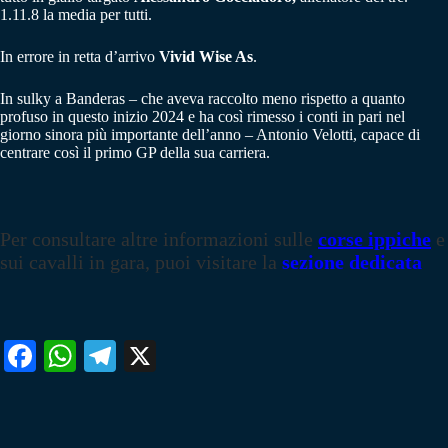
1.11.8 la media per tutti.
In errore in retta d’arrivo
Vivid Wise As
.
In sulky a Banderas – che aveva raccolto meno rispetto a quanto
profuso in questo inizio 2024 e ha così rimesso i conti in pari nel
giorno sinora più importante dell’anno – Antonio Velotti, capace di
centrare così il primo GP della sua carriera.
Per consultare altre informazioni sulle
corse ippiche
e
sui cavalli in gara, puoi visitare la
sezione dedicata
Fa
W
Te
X
ce
ha
le
bo
ts
gr