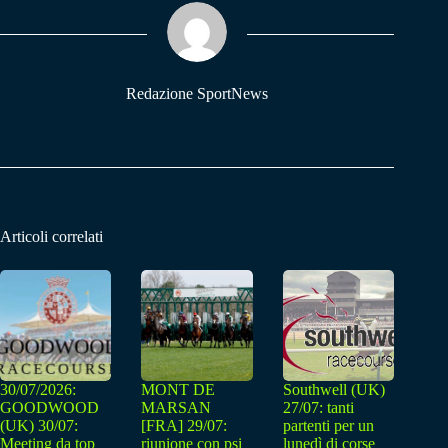
ok
A
a
pp
m
Redazione SportNews
Articoli correlati
30/07/2026:
MONT DE
Southwell (UK)
GOODWOOD
MARSAN
27/07: tanti
(UK) 30/07:
[FRA] 29/07:
partenti per un
Meeting da top
riunione con psi
lunedì di corse