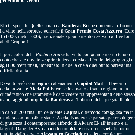
per Antonio Velotti
Effetti speciali. Quelli sparati da
Banderas Bi
che domenica a Torino
ha vinto nella sorpresa generale il
Gran Premio Costa Azzurra
(Euro
154.000, metri 1600), tradizionale appuntamento riservato ai free for
all di Gruppo 1.
Il portacolori della
Pachino Horse
ha vinto con grande merito tenuto
conto che si è dovuto scoprire in terza corsia dal fondo del gruppo già
agli 800 metri finali, impegnato in quella che a quel punto pareva una
difficile risalita.
Davanti però i compagni di allenamento
Capital Mail
– il favorito
della prova – e
Akela Pal Ferm
se le davano di santa ragione in un
cliché tattico che raramente è dato vedere fra rappresentanti dello stesso
team, raggiunti proprio da
Banderas
all’imbocco della piegata finale.
In calo ai 200 finali un deludente
Capital,
oltremodo coraggiosa ma in
maniera comprensibile stanca Akela, Banderas è passato per respingere
di giustezza il contemporaneo affondo di Always Ek all’interno e al
largo di Daughter As, capaci di completare così un inaspettato podio
tutto in giallo targato
Alessandro Gocciadoro,
allenatore dei tre.