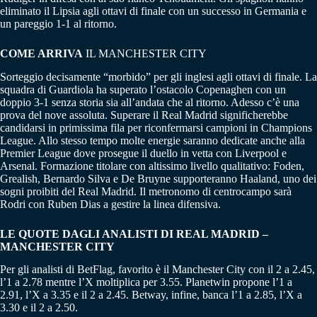
eliminato il Lipsia agli ottavi di finale con un successo in Germania e
un pareggio 1-1 al ritorno.
COME ARRIVA
IL MANCHESTER CITY
Sorteggio decisamente “morbido” per gli inglesi agli ottavi di finale. La
squadra di Guardiola ha superato l’ostacolo Copenaghen con un
doppio 3-1 senza storia sia all’andata che al ritorno. Adesso c’è una
prova del nove assoluta. Superare il Real Madrid significherebbe
candidarsi in primissima fila per riconfermarsi campioni in Champions
League. Allo stesso tempo molte energie saranno dedicate anche alla
Premier League dove prosegue il duello in vetta con Liverpool e
Arsenal. Formazione titolare con altissimo livello qualitativo: Foden,
Grealish, Bernardo Silva e De Bruyne supporteranno Haaland, uno dei
sogni proibiti del Real Madrid. Il metronomo di centrocampo sarà
Rodri con Ruben Dias a gestire la linea difensiva.
LE QUOTE DAGLI ANALISTI DI REAL MADRID –
MANCHESTER CITY
Per gli analisti di BetFlag, favorito è il Manchester City con il 2 a 2.45,
l’1 a 2.78 mentre l’X moltiplica per 3.55. Planetwin propone l’1 a
2.91, l’X a 3.35 e il 2 a 2.45. Betway, infine, banca l’1 a 2.85, l’X a
3.30 e il 2 a 2.50.