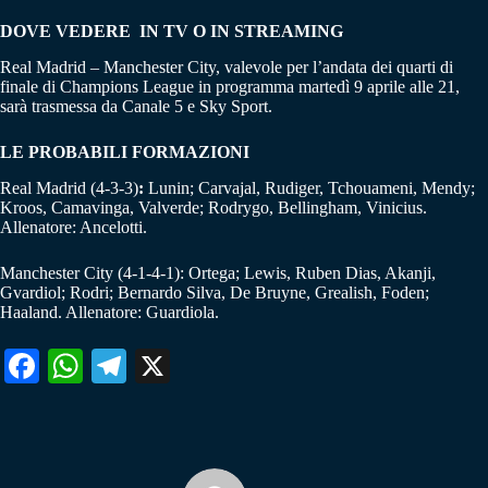
DOVE VEDERE IN TV O IN STREAMING
Real Madrid – Manchester City, valevole per l’andata dei quarti di
finale di Champions League in programma martedì 9 aprile alle 21,
sarà trasmessa da Canale 5 e Sky Sport.
LE PROBABILI FORMAZIONI
Real Madrid (4-3-3)
:
Lunin; Carvajal, Rudiger, Tchouameni, Mendy;
Kroos, Camavinga, Valverde; Rodrygo, Bellingham, Vinicius.
Allenatore: Ancelotti.
Manchester City (4-1-4-1): Ortega; Lewis, Ruben Dias, Akanji,
Gvardiol; Rodri; Bernardo Silva, De Bruyne, Grealish, Foden;
Haaland. Allenatore: Guardiola.
Fa
W
Te
X
ce
ha
le
bo
ts
gr
ok
A
a