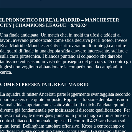
IL PRONOSTICO DI REAL MADRID – MANCHESTER
CITY | CHAMPIONS LEAGUE – 9/4/202
4
Una finale anticipata. Un match che, in molti tra tifosi e addetti ai
lavori, avevano pronosticato come sfida decisiva per il trofeo. Invece
Real Madrid e Manchester City si ritroveranno di fronte già a partire
dai quarti di finale in una doppia sfida davvero interessante, stellare e
sulla carta pirotecnica. I blancos puntano al colpaccio che darebbe
tantissimo entusiasmo in vista del prosieguo del percorso. Di contro gli
inglesi non vogliono abbandonare la competizione da campioni in
carica.
COME SI PRESENTA IL REAL MADRID
La squadra di mister Ancelotti parte leggermente svantaggiata secondo
i bookmakers e le quote proposte. Eppure la trazione dei blancos non
va mai sfidata apertamente e sottovalutata. Il match d’andata, quindi,
diventa già fondamentale per indirizzare il discorso qualificazione. Per
questo motivo, le merengues puntano in primo luogo a non subire reti
contro l’attacco fenomenale inglese. Di contro il 433 sarà basato sui
punti fermi: Bellingham tuttofare offensivo, Kross a centrocampo e
Rudiger in difesa con al suo fianco Tchouameni. Gli spagnoli hanno