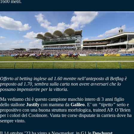
1600 metri.
Offerto al betting inglese ad 1.60 mentre nell’anteposto di Betflag è
proposto ad 1.70, sembra sulla carta non avere avversari che lo
possano impensierire per la vittoria.
Ma vediamo chi è questo campione maschio intero di 3 anni figlio
dello stallone
Justify
con mamma da
Galileo
. E’ un
“tipetto”
serio e
propositivo con una buona struttura morfologica, trained AP. O’Brien
per i colori del Coolmore. Vanta tre corse disputate in carriera dove ha
sempre vinto.
Il 14 ottobre ’23 ha vinto a Newmarket in G1 le
Dewhurst