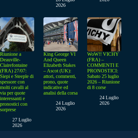
2026
Riunione a
King George VI
WoW!! VICHY
Deauville-
And Queen
(FRA) –
Clairefontaine
Elizabeth Stakes
COMMENTI E
(FRA) 27/07:
– Ascot (UK):
PRONOSTICI:
Siepi e Steeple di
attori, commenti,
Sabato 25 luglio
spessore con
prono, quote
2026 – Riunione
molti cavalli al
indicative ed
di 8 corse
via per quote
analisi della corsa
24 Luglio
interessanti e
24 Luglio
2026
pronostici con
2026
sorprese
27 Luglio
2026