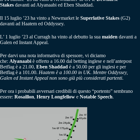
Stakes
davanti ad Alyanaabi ed Eben Shaddad.
Il 15 luglio ’23 ha vinto a Newmarket le
Superlative Stakes
(G2)
davanti ad Haatem ed Oddyssey.
L’ 1 luglio ’23 al Curragh ha vinto al debutto la sua
maiden
davanti a
Galen ed Instant Appeal.
Per darvi una nota informativa di spessore, vi diciamo
che:
Alyanaabi
è offerto a 16.00 dal betting inglese e nell’antepost
Betflag è a 21.00,
Eben Shaddad
è a 50.00 per gli inglesi e per
Betflag è a 101.00.
Haatem è a 100.00 in UK. Mentre Oddyssey,
Galen ed Instant Appeal non sono già più considerati partenti
.
Per ora i probabili avversari credibili di questo “portento” sembrano
essere:
Rosaillon
,
Henry Longfellow
e
Notable Speech
.