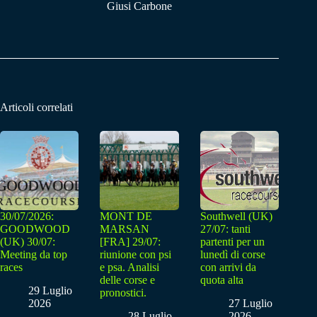
Giusi Carbone
Articoli correlati
30/07/2026:
MONT DE
Southwell (UK)
GOODWOOD
MARSAN
27/07: tanti
(UK) 30/07:
[FRA] 29/07:
partenti per un
Meeting da top
riunione con psi
lunedì di corse
races
e psa. Analisi
con arrivi da
delle corse e
quota alta
29 Luglio
pronostici.
2026
27 Luglio
28 Luglio
2026