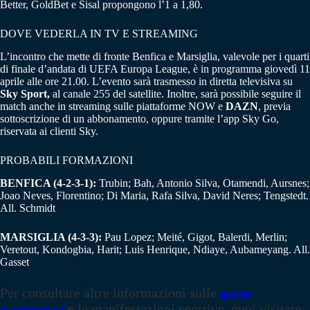
Better, GoldBet e Sisal propongono l’1 a 1,80.
DOVE VEDERLA IN TV E STREAMING
L’incontro che mette di fronte Benfica e Marsiglia, valevole per i quarti
di finale d’andata di UEFA Europa League, è in programma giovedì 11
aprile alle ore 21.00. L’evento sarà trasmesso in diretta televisiva su
Sky Sport,
al canale 255 del satellite. Inoltre, sarà possibile seguire il
match anche in streaming sulle piattaforme NOW e
DAZN
, previa
sottoscrizione di un abbonamento, oppure tramite l’app Sky Go,
riservata ai clienti Sky.
PROBABILI FORMAZIONI
BENFICA (4-2-3-1):
Trubin; Bah, Antonio Silva, Otamendi, Aursnes;
Joao Neves, Florentino; Di Maria, Rafa Silva, David Neres; Tengstedt.
All. Schmidt
MARSIGLIA (4-3-3):
Pau Lopez; Meité, Gigot, Balerdi, Merlin;
Veretout, Kondogbia, Harit; Luis Henrique, Ndiaye, Aubameyang. All.
Gasset
Per consultare altre informazioni sulle
quote
scommesse
e le manifestazioni sportive, puoi visitare