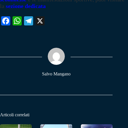
la
sezione dedicata
Fa
W
Te
X
ce
ha
le
bo
ts
gr
ok
A
a
pp
m
Salvo Mangano
Articoli correlati