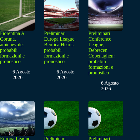
Fiorentina A
Preliminari
Preliminari
Coruna,
Europa League,
Conference
amichevole:
Benfica Hearts:
League,
probabili
probabili
Debrecen
formazioni e
formazioni e
Copenaghen:
pronostico
pronostico
probabili
formazioni e
6 Agosto
6 Agosto
pronostico
2026
2026
6 Agosto
2026
Europa League
Preliminari
Preliminari