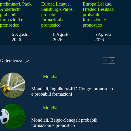
preliminari, Paok
Europa League,
Europa League,
Anderlecht:
Salisburgo-Pafos:
Hradec-Besiktas:
probabili
probabili
probabili
formazioni e
formazioni e
formazioni e
pronostico
pronostico
pronostico
6 Agosto
6 Agosto
6 Agosto
2026
2026
2026
Di tendenza
Mondiali
Mondiali, Inghilterra-RD Congo: pronostico
e probabili formazioni
Mondiali
Mondiali, Belgio-Senegal: probabili
formazioni e pronostico