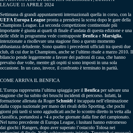
LEAGUE 11 APRILE 2024
Settimana di grandi appuntamenti internazionali quella in corso, con la
UEFA Europa League
pronta a prendersi la scena dopo le gare della
Champions League. La seconda competizione continentale più
importante è giunta ai quarti di finale d’andata di questa edizione e una
delle sfide in programma vede contrapposte
Benfica
e
Marsiglia
,
intenzionate a risollevare una stagione fino a questo momento
abbastanza deludente. Sono quattro i precedenti ufficiali tra questi due
club, di cui due in Champions, anche se l’ultimo risale a marzo 2010. Il
bilancio pende leggermente a favore dei padroni di casa, che hanno
prevalso due volte, mentre gli ospiti si sono imposti in una sola
occasione. In un caso, invece, il confronto è terminato in parità.
COME ARRIVA IL BENFICA
L’Europa rappresenta l’ultima spiaggia per il
Benfica
per salvare una
stagione che ha subito dei bruschi incidenti di percorso. Infatti, la
formazione allenata da Roger
Schmidt
è incappata nell’eliminazione
dalla coppa nazionale per mano dei rivali dello Sporting, che pochi
giorni più tardi si sono aggiudicati anche lo scontro diretto in vetta alla
classifica, portandosi a +4 a poche giornate dalla fine del campionato.
Nel turno precedente di Europa League, i lusitani hanno estromesso
dai giochi i Rangers, dopo aver superato l’ostacolo Tolosa nei
sedicesimi di finale. Nello schieramento iniziale, Tengstedt si muoverà