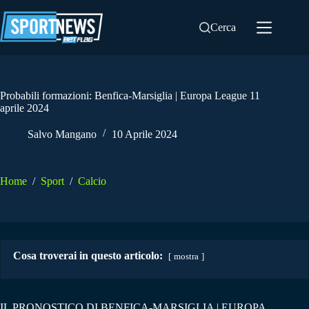
Salta
al
Cerca
contenuto
Probabili formazioni: Benfica-Marsiglia | Europa League 11
aprile 2024
Salvo Mangano
10 Aprile 2024
Home
/
Sport
/
Calcio
Cosa troverai in questo articolo:
mostra
IL PRONOSTICO DI BENFICA-MARSIGLIA | EUROPA