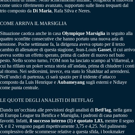
come unico riferimento avanzato, supportato sulle linea trequarti dal
trio composto da
Di Maria
, Rafa Silva e Neres.
COME ARRIVA IL MARSIGLIA
Situazione caotica anche in casa
Olympique Marsiglia
in seguito alla
quattro sconfitte consecutive che hanno portato una nuova aria di
tensione. Poche settimane fa, la dirigenza aveva optato per il terzo
cambio di allenatore di questa stagione, Jean-Louis
Gasset
, il cui arrivo
aveva sortito un effetto sperato, prima di cadere di nuovo nel buio
pesto. Nello scorso turno, l’OM non ha lasciato scampo al Villarreal, a
cui ha rifilato un poker senza storia all’andata, prima di chiudere i conti
al ritorno. Nei sedicesimi, invece, era stato lo Shakhtar ad arrendersi.
Nell’undici di partenza, ci sarà spazio per il tridente d’attacco
composto da Luis Henrique e
Aubameyang
sugli esterni e Ndiaye
come punta centrale.
LE QUOTE DEGLI ANALISTI DI BETFLAG
Dando un’occhiata alle previsioni degli analisti di
BetFlag
, nella gara
di Europa League tra Benfica e Marsiglia, i padroni di casa partono
favoriti. Infatti,
il successo interno (1) è quotato 1,83,
mentre il segno
X e il 2 vengono pagati rispettivamente 3,75 e 4,25. Nel palinsesto
complessivo delle scommesse relative a questa sfida, i bookmaker