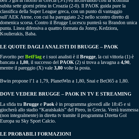
ben 5 gol al ritorno in Grecia (5-1) ed archiviando così la sconfitta
subita sette giorni prima in Croazia (2-0). Il PAOK guida pure la
classifica della Super League greca, con un punto di vantaggio
sull’AEK Atene, con cui ha pareggiato 2-2 nello scontro diretto di
domenica scorsa. Contro il Brugge Lucescu punterà su Brandon unica
punta. Linea difensiva a quattro formata da Jonny, Kedziora,
Koulierakis, Baba.
LE QUOTE DAGLI ANALISTI DI BRUGGE – PAOK
Favorito per
BetFlag
e i suoi analisti è il
Brugge
, la cui vittoria (1) è
bancata a
1,80
, il successo del
PAOK
(2) si trova a lavagna a
4,90
,
mentre il pareggio (X) vale
3,80
volte la posta.
Bwin propone l’1 a 1,79, PlanetWin a 1,80, Snai e Bet365 a 1,80.
DOVE VEDERE BRUGGE – PAOK IN TV E STREAMING
La sfida tra
Brugge
e
Paok
è in programma giovedì alle 18:45 e si
giocherà allo stadio “Karaiskakis” del Pireo, in Grecia. Verrà trasmessa
(non integralmente) in diretta tv tramite il programma Diretta Gol
Europa su Sky Sport Calcio.
LE PROBABILI FORMAZIONI