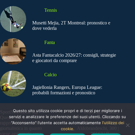
Tennis
Musetti Mejia, 2T Montreal: pronostico e
dove vederla
Fanta
Asta Fantacalcio 2026/27: consigli, strategie
e giocatori da comprare
Calcio
Jagiellonia Rangers, Europa League:
probabili formazioni e pronostico
Questo sito utilizza cookie propri e di terzi per migliorare i
SportNews.BetFlag -
Copyright © 2025
servizi e analizzare le preferenze dei suoi utenti. Cliccando su
Questo sito non
SportNews BetFlag
"Acconsento" l'utente accetta automaticamente
l'utilizzo dei
rappresenta una testata
Sede Legale: Via degli
giornalistica in quanto
Aldobrandeschi, 300 |
cookie.
viene aggiornato senza
00163 | Roma