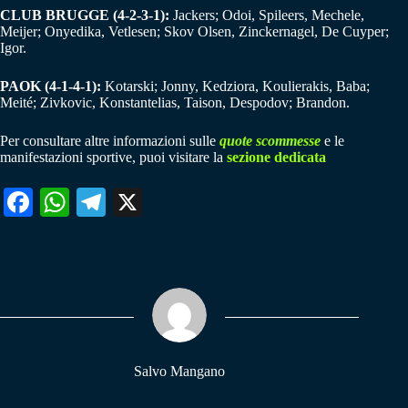
CLUB BRUGGE (4-2-3-1):
Jackers; Odoi, Spileers, Mechele,
Meijer; Onyedika, Vetlesen; Skov Olsen, Zinckernagel, De Cuyper;
Igor.
PAOK (4-1-4-1):
Kotarski; Jonny, Kedziora, Koulierakis, Baba;
Meité; Zivkovic, Konstantelias, Taison, Despodov; Brandon.
Per consultare altre informazioni sulle
quote scommesse
e le
manifestazioni sportive, puoi visitare la
sezione dedicata
Fa
W
Te
X
ce
ha
le
bo
ts
gr
ok
A
a
pp
m
Salvo Mangano