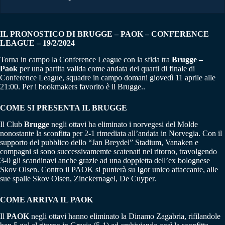
IL PRONOSTICO DI BRUGGE – PAOK – CONFERENCE
LEAGUE – 19/2/2024
Torna in campo la Conference League con la sfida tra
Brugge –
Paok
per una partita valida come andata dei quarti di finale di
Conference League, squadre in campo domani giovedì 11 aprile alle
21:00. Per i bookmakers favorito è il Brugge..
COME SI PRESENTA IL BRUGGE
Il Club
Brugge
negli ottavi ha eliminato i norvegesi del Molde
nonostante la sconfitta per 2-1 rimediata all’andata in Norvegia. Con il
supporto del pubblico dello “Jan Breydel” Stadium, Vanaken e
compagni si sono successivamemte scatenati nel ritorno, travolgendo
3-0 gli scandinavi anche grazie ad una doppietta dell’ex bolognese
Skov Olsen. Contro il PAOK si punterà su Igor unico attaccante, alle
sue spalle Skov Olsen, Zinckernagel, De Cuyper.
COME ARRIVA IL
PAOK
Il
PAOK
negli ottavi hanno eliminato la Dinamo Zagabria, rifilandole