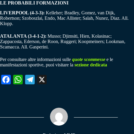
LE PROBABILI FORMAZIONI
LIVERPOOL (4-3-3):
Kelleher; Bradley, Gomez, van Dijk,
Robertson; Szoboszlai, Endo, Mac Allister; Salah, Nunez, Diaz. All.
Klopp.
ATALANTA (3-4-1-2):
Musso; Djimsiti, Hien, Kolasinac;
Zappacosta, Ederson, de Roon, Ruggeri; Koopmeiners; Lookman,
Scamacca. All. Gasperini.
Per consultare altre informazioni sulle
quote scommesse
e le
manifestazioni sportive, puoi visitare la
sezione dedicata
Fa
W
Te
X
ce
ha
le
bo
ts
gr
ok
A
a
pp
m