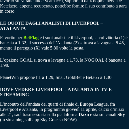
favorito su Miranchuk e Scamacca, supportati da Koopmeiners. De
Ketelaere, appena recuperato, potrebbe fornire il suo contributo a gara
in corso.
LE QUOTE DAGLI ANALISTI DI LIVERPOOL –
ATALANTA
Favorito per
BetFlag
e i suoi analisti è il Liverpool, la cui vittoria (1) è
bancata a 1.32, il successo dell’Atalanta (2) si trova a lavagna a 8.45,
mentre il pareggio (X) vale 5.80 volte la posta.
L’opzione GOAL si trova a lavagna a 1.73, la NOGOAL è bancata a
1.98.
PlanetWin propone l’1 a 1.29, Snai, GoldBet e Bet365 a 1.30.
DOVE VEDERE LIVERPOOL – ATALANTA IN TV E
STREAMING
L’incontro dell’andata dei quarti di finale di Europa League, fra
Liverpool e Atalanta, in programma giovedì 11 aprile, calcio d’inizio
alle 21, sarà trasmesso sia sulla piattaforma
Dazn
e sia sui canali
Sky
(in streaming sull’app Sky Go e su NOW).