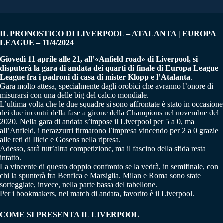
IL PRONOSTICO DI LIVERPOOL – ATALANTA | EUROPA
LEAGUE – 11/4/2024
Giovedì 11 aprile alle 21, all’«Anfield road» di Liverpool, si
disputerà la gara di andata dei quarti di finale di Europa League
League fra i padroni di casa di mister Klopp e l’Atalanta
.
Gara molto attesa, specialmente dagli orobici che avranno l’onore di
misurarsi con una delle big del calcio mondiale.
L’ultima volta che le due squadre si sono affrontate è stato in occasione
dei due incontri della fase a girone della Champions nel novembre del
2020. Nella gara di andata s’impose il Liverpool per 5 a 0, ma
all’Anfield, i nerazzurri firmarono l’impresa vincendo per 2 a 0 grazie
alle reti di Ilicic e Gosens nella ripresa.
Adesso, sarà tutt’altra competizione, ma il fascino della sfida resta
intatto.
La vincente di questo doppio confronto se la vedrà, in semifinale, con
chi la spunterà fra Benfica e Marsiglia. Milan e Roma sono state
sorteggiate, invece, nella parte bassa del tabellone.
Per i bookmakers, nel match di andata, favorito è il Liverpool.
COME SI PRESENTA IL LIVERPOOL