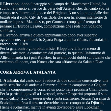
Il
Liverpoo
l, dopo il pareggio sul campo del Manchester United, ha
subito l’aggancio al vertice da parte dell’Arsenal che, dal canto suo, si
è imposto sul terreno di gioco del Brighton. A un solo punto dalle due
battistrada il solito City di Guardiola che non ha alcuna intenzione di
mollare la presa. Ma, adesso, per Gomez e compagni è tempo di
pensare all’Europa League, competizione che i reds non vogliono
snobbare.
Il Liverpool arrriva a questo appuntamento dopo aver superato
agevolmente, agli ottavi, lo Sparta Praga a cui ha rifilato, fra andata e
ritorno ben 11 reti.
Per la gara contro gli orobici, mister Klopp dovrà fare a meno di
diversi calciatori, a cominciare dal portiere, in quanto l’infortunio di
Allison manda fra i pali Kelleher. In avanti pochi dubbi sul tridente che
vedermo all’opera, con Nunez che sarà affiancato da Salah e Diaz.
COME ARRIVA L’ATALANTA
L’
Atalanta
, dal canto suo, è reduce da due sconfitte consecutive, una
nella semifinale di andata a Firenze e l’altra in campionato a Cagliari
che ha compromesso la corsa ad un posto nella prossima Champions.
Per la partita di giovedì a Liverpool, mister Gasperini proporrà il suo
oslito calcio, fatto di aggressività e tanta attenzione. Sicura l’assenza di
Scalvini, in difesa il terzetto dovrebbe essere composto da Djimsiti,
Hiene e Kolasinac, mentre in avanti dovrebbero agire Lookman,