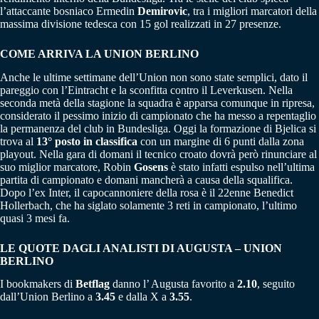
l’attaccante bosniaco Ermedin
Demirovic
, tra i migliori marcatori della
massima divisione tedesca con 15 gol realizzati in 27 presenze.
COME ARRIVA LA UNION BERLINO
Anche le ultime settimane dell’Union non sono state semplici, dato il
pareggio con l’Eintracht e la sconfitta contro il Leverkusen. Nella
seconda metà della stagione la squadra è apparsa comunque in ripresa,
considerato il pessimo inizio di campionato che ha messo a repentaglio
la permanenza del club in Bundesliga. Oggi la formazione di Bjelica si
trova al
13° posto in classifica
con un margine di 6 punti dalla zona
playout. Nella gara di domani il tecnico croato dovrà però rinunciare al
suo miglior marcatore, Robin
Gosens
è stato infatti espulso nell’ultima
partita di campionato e domani mancherà a causa della squalifica.
Dopo l’ex Inter, il capocannoniere della rosa è il 22enne Benedict
Hollerbach, che ha siglato solamente 3 reti in campionato, l’ultimo
quasi 3 mesi fa.
LE QUOTE DAGLI ANALISTI DI AUGUSTA – UNION
BERLINO
I bookmakers di
Betflag
danno l’ Augusta favorito a
2.10
, seguito
dall’Union Berlino a
3.45
e dalla X a
3.55
.