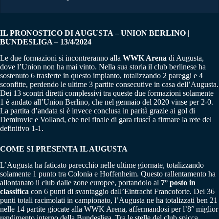
IL PRONOSTICO DI AUGUSTA – UNION BERLINO |
BUNDESLIGA – 13/4/2024
Le due formazioni si incontreranno alla
WWK Arena
di Augusta,
dove l’Union non ha mai vinto. Nella sua storia il club berlinese ha
sostenuto 6 trasferte in questo impianto, totalizzando 2 pareggi e 4
sconfitte, perdendo le ultime 3 partite consecutive in casa dell’Augusta.
Dei 13 scontri diretti complessivi tra queste due formazioni solamente
1 è andato all’Union Berlino, che nel gennaio del 2020 vinse per 2-0.
La partita d’andata si è invece conclusa in parità grazie ai gol di
Demirovic e Volland, che nel finale di gara riuscì a firmare la rete del
definitivo 1-1.
COME SI PRESENTA IL AUGUSTA
L’Augusta ha faticato parecchio nelle ultime giornate, totalizzando
solamente 1 punto tra Colonia e Hoffenheim. Questo rallentamento ha
allontanato il club dalle zone europee, portandolo al
7° posto in
classifica
con 6 punti di svantaggio dall’Eintracht Francoforte. Dei 36
punti totali racimolati in campionato, l’Augusta ne ha totalizzati ben 21
nelle 14 partite giocate alla WWK Arena, affermandosi per l’8° miglior
rendimento interno della Bundesliga. Tra le stelle del club spicca