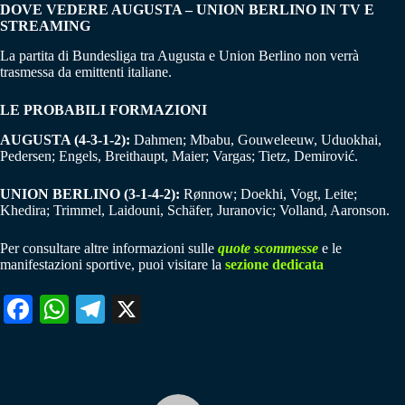
DOVE VEDERE AUGUSTA – UNION BERLINO IN TV E
STREAMING
La partita di Bundesliga tra Augusta e Union Berlino non verrà
trasmessa da emittenti italiane.
LE PROBABILI FORMAZIONI
AUGUSTA (4-3-1-2):
Dahmen; Mbabu, Gouweleeuw, Uduokhai,
Pedersen; Engels, Breithaupt, Maier; Vargas; Tietz, Demirović.
UNION BERLINO (3-1-4-2):
Rønnow; Doekhi, Vogt, Leite;
Khedira; Trimmel, Laidouni, Schäfer, Juranovic; Volland, Aaronson.
Per consultare altre informazioni sulle
quote scommesse
e le
manifestazioni sportive, puoi visitare la
sezione dedicata
Fa
W
Te
X
ce
ha
le
bo
ts
gr
ok
A
a