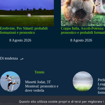
Eredivisie, Psv Sittard: probabili
Coppa Italia, Ascoli-Potenza:
formazioni e pronostico
pronostico e probabili formaz
8 Agosto 2026
8 Agosto 2026
Di tendenza
Tennis
Prel
Musetti Jodar, 3T
Leag
Montreal: pronostico e
Gorn
dove vederla
form
Questo sito utilizza cookie propri e di terzi per migliorar
SportNews.BetFlag - Questo sito non rappresenta una testata giornalist