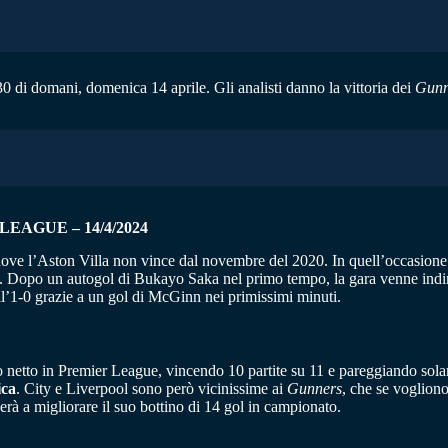
:30 di domani, domenica 14 aprile. Gli analisti danno la vittoria dei
Gunn
EAGUE – 14/4/2024
ove l’Aston Villa non vince dal novembre del 2020. In quell’occasione g
iuse. Dopo un autogol di Bukayo Saka nel primo tempo, la gara venne indi
ll’1-0 grazie a un gol di McGinn nei primissimi minuti.
 netto in Premier League, vincendo 10 partite su 11 e pareggiando sol
ica
. City e Liverpool sono però vicinissime ai
Gunners
, che se voglion
rà a migliorare il suo bottino di 14 gol in campionato.