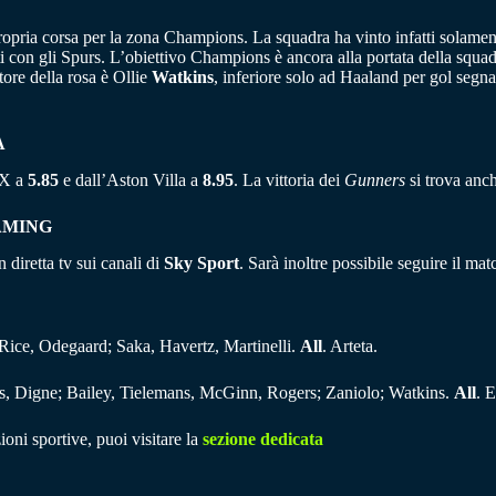
ropria corsa per la zona Champions. La squadra ha vinto infatti solament
i con gli Spurs. L’obiettivo Champions è ancora alla portata della squa
tore della rosa è Ollie
Watkins
, inferiore solo ad Haaland per gol segn
A
a X a
5.85
e dall’Aston Villa a
8.95
. La vittoria dei
Gunners
si trova anch
AMING
 diretta tv sui canali di
Sky Sport
. Sarà inoltre possibile seguire il mat
 Rice, Odegaard; Saka, Havertz, Martinelli.
All
. Arteta.
es, Digne; Bailey, Tielemans, McGinn, Rogers; Zaniolo; Watkins.
All
. 
ioni sportive, puoi visitare la
sezione dedicata