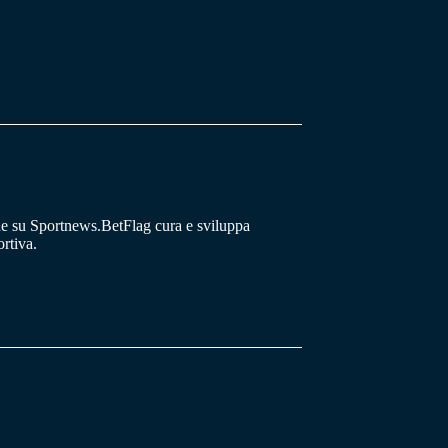
he su Sportnews.BetFlag cura e sviluppa
rtiva.