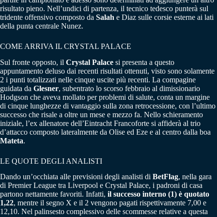
risultato pieno. Nell’undici di partenza, il tecnico tedesco punterà sul
tridente offensivo composto da
Salah
e Diaz sulle corsie esterne ai lati
della punta centrale Nunez.
COME ARRIVA IL CRYSTAL PALACE
Sul fronte opposto, il
Crystal Palace
si presenta a questo
appuntamento deluso dai recenti risultati ottenuti, visto sono solamente
2 i punti totalizzati nelle cinque uscite più recenti. La compagine
guidata da
Glesner
, subentrato lo scorso febbraio al dimissionario
Hodgson che aveva mollato per problemi di salute, conta un margine
di cinque lunghezze di vantaggio sulla zona retrocessione, con l’ultimo
successo che risale a oltre un mese e mezzo fa. Nello schieramento
iniziale, l’ex allenatore dell’Eintracht Francoforte si affiderà al trio
d’attacco composto lateralmente da Olise ed Eze e al centro dalla boa
Mateta
.
LE QUOTE DEGLI ANALISTI
Dando un’occhiata alle previsioni degli analisti di
BetFlag
, nella gara
di Premier League tra Liverpool e Crystal Palace, i padroni di casa
partono nettamente favoriti. Infatti,
il successo interno (1) è quotato
1,22
, mentre il segno X e il 2 vengono pagati rispettivamente 7,00 e
12,10. Nel palinsesto complessivo delle scommesse relative a questa