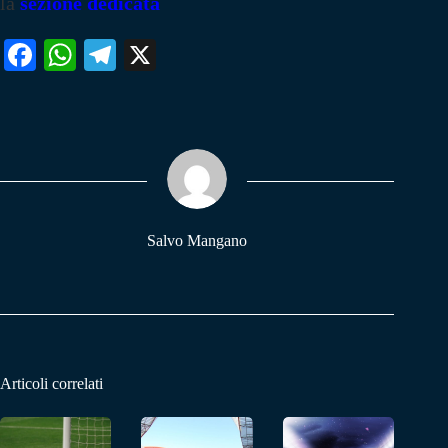
la
sezione dedicata
Fa
W
Te
X
ce
ha
le
bo
ts
gr
ok
A
a
pp
m
Salvo Mangano
Articoli correlati