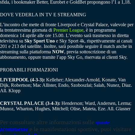
sfida, i bookmaker Better, Eurobet e GoldBet propongono l’1 a 1,18.
DOVE VEDERLA IN TV E STREAMING
L’incontro che mette di fronte Liverpool e Crystal Palace, valevole per
la trentatreesima giornata di
Premier League
, è in programma
domenica 14 aprile alle ore 15.00. L’evento sarà trasmesso in diretta
televisiva su
Sky Sport Uno
e Sky Sport 4k, rispettivamente ai canali
201 e 213 del satellite. Inoltre, sarà possibile seguire il match anche in
streaming sulla piattaforma
NOW
, previa sottoscrizione di un
abbonamento, oppure tramite l’app Sky Go, riservata ai clienti Sky.
PROBABILI FORMAZIONI
LIVERPOOL (4-3-3):
Kelleher; Alexander-Arnold, Konate, Van
Dijk, Robertson; Mac Allister, Endo, Szoboszlai; Salah, Nunez, Diaz.
All. Klopp
CRYSTAL PALACE (3-4-3):
Henderson; Ward, Andersen, Lerma;
Munoz, Wharton, Hughes, Mitchell; Olise, Mateta, Eze. All. Glasner
Per consultare altre informazioni sulle
quote
scommesse
e le manifestazioni sportive, puoi visitare