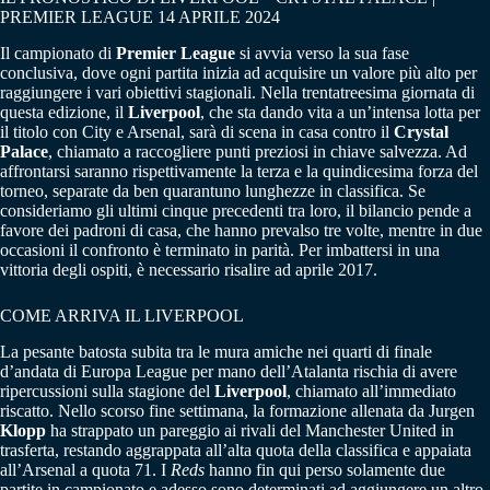
PREMIER LEAGUE 14 APRILE 2024
Il campionato di
Premier League
si avvia verso la sua fase
conclusiva, dove ogni partita inizia ad acquisire un valore più alto per
raggiungere i vari obiettivi stagionali. Nella trentatreesima giornata di
questa edizione, il
Liverpool
, che sta dando vita a un’intensa lotta per
il titolo con City e Arsenal, sarà di scena in casa contro il
Crystal
Palace
, chiamato a raccogliere punti preziosi in chiave salvezza. Ad
affrontarsi saranno rispettivamente la terza e la quindicesima forza del
torneo, separate da ben quarantuno lunghezze in classifica. Se
consideriamo gli ultimi cinque precedenti tra loro, il bilancio pende a
favore dei padroni di casa, che hanno prevalso tre volte, mentre in due
occasioni il confronto è terminato in parità. Per imbattersi in una
vittoria degli ospiti, è necessario risalire ad aprile 2017.
COME ARRIVA IL LIVERPOOL
La pesante batosta subita tra le mura amiche nei quarti di finale
d’andata di Europa League per mano dell’Atalanta rischia di avere
ripercussioni sulla stagione del
Liverpool
, chiamato all’immediato
riscatto. Nello scorso fine settimana, la formazione allenata da Jurgen
Klopp
ha strappato un pareggio ai rivali del Manchester United in
trasferta, restando aggrappata all’alta quota della classifica e appaiata
all’Arsenal a quota 71. I
Reds
hanno fin qui perso solamente due
partite in campionato e adesso sono determinati ad aggiungere un altro