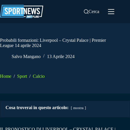
Salta
al
Cerca
contenuto
Probabili formazioni: Liverpool – Crystal Palace | Premier
League 14 aprile 2024
Salvo Mangano
13 Aprile 2024
Home
/
Sport
/
Calcio
Cosa troverai in questo articolo:
mostra
IL PRONOSTICO DI LIVERPOOL – CRYSTAL PALACE |