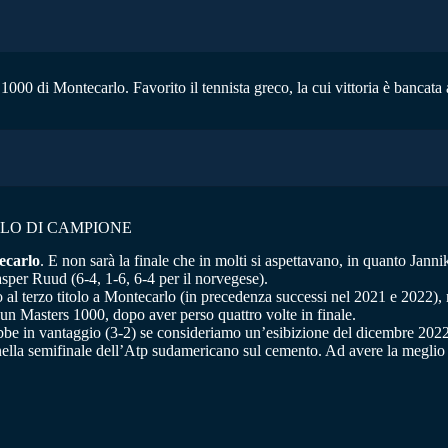
000 di Montecarlo. Favorito il tennista greco, la cui vittoria è bancata 
OLO DI CAMPIONE
ecarlo
. E non sarà la finale che in molti si aspettavano, in quanto Jann
asper Ruud (6-4, 1-6, 6-4 per il norvegese).
to al terzo titolo a Montecarlo (in precedenza successi nel 2021 e 2022
in un Masters 1000, dopo aver perso quattro volte in finale.
rebbe in vantaggio (3-2) se consideriamo un’esibizione del dicembre 2022 
ella semifinale dell’Atp sudamericano sul cemento. Ad avere la meglio f