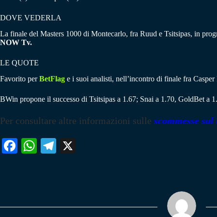
DOVE VEDERLA
La finale del Masters 1000 di Montecarlo, fra Ruud e Tsitsipas, in progra
NOW Tv.
LE QUOTE
Favorito per
BetFlag
e i suoi analisti, nell’incontro di finale fra Caspe
BWin propone il successo di Tsitsipas a 1.67; Snai a 1.70, GoldBet a 1
Per consultare altre informazioni sulle
scommesse sul 
Fa
W
Te
X
ce
ha
le
bo
ts
gr
ok
A
a
pp
m