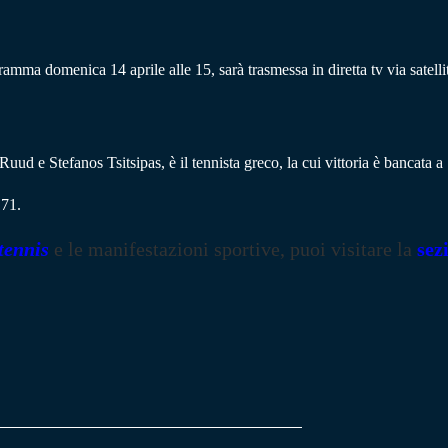
mma domenica 14 aprile alle 15, sarà trasmessa in diretta tv via satellit
r Ruud e Stefanos Tsitsipas, è il tennista greco, la cui vittoria è bancata
.71.
tennis
e le manifestazioni sportive, puoi visitare la
sez