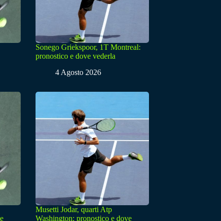
Sonego Griekspoor, 1T Montreal:
pronostico e dove vederla
4 Agosto 2026
Musetti Jodar, quarti Atp
ve
Washington: pronostico e dove