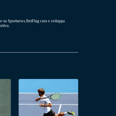
he su Sportnews.BetFlag cura e sviluppa
rtiva.