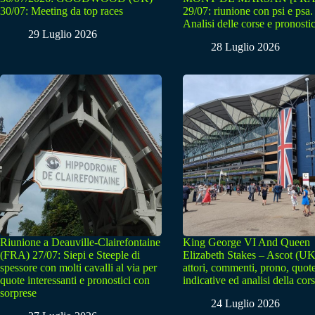
30/07: Meeting da top races
29/07: riunione con psi e psa.
Analisi delle corse e pronostic
29 Luglio 2026
28 Luglio 2026
Riunione a Deauville-Clairefontaine
King George VI And Queen
(FRA) 27/07: Siepi e Steeple di
Elizabeth Stakes – Ascot (UK
spessore con molti cavalli al via per
attori, commenti, prono, quot
quote interessanti e pronostici con
indicative ed analisi della cor
sorprese
24 Luglio 2026