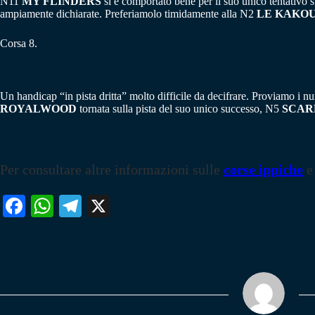
N11
MY FLINDERS
si è comportato bene per il suo unico tentativo 
ampiamente dichiarate. Preferiamolo timidamente alla N2
LE KAKOU
Corsa 8.
Un handicap “in pista dritta” molto difficile da decifrare. Proviamo i n
ROYALWOOD
tornata sulla pista del suo unico successo, N5
SCAR
Per consultare altre informazioni sulle
corse ippiche
e
Fa
W
Te
X
ce
ha
le
bo
ts
gr
ok
A
a
pp
m