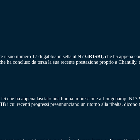
e il suo numero 17 di gabbia in sella al N7
GRISBI,
che ha appena con
he ha concluso da terza la sua recente prestazione proprio a Chantilly, è
si, lei che ha appena lasciato una buona impressione a Longchamp. N13
IB
i cui recenti progressi preannunciano un ritorno alla ribalta, dicono tu