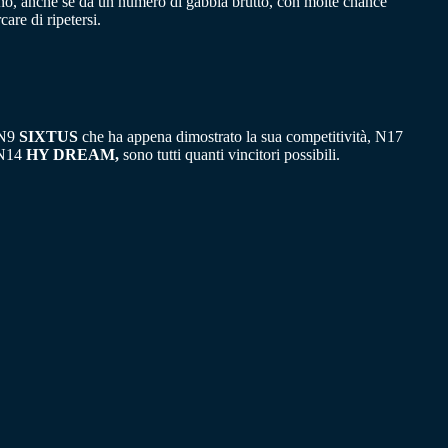
egno, anche se da un numero di gabbia brutto, con molte chance
re di ripetersi.
. N9
SIXTUS
che ha appena dimostrato la sua competitività, N17
 N14
HY DREAM,
sono tutti quanti vincitori possibili.