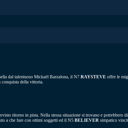
lla dal talentuoso Mickaël Barzalona, ​​​​il N7
RAYSTEVE
offre le mig
 conquista della vittoria.
evisto ritorno in pista. Nella stessa situazione si trovano e potrebbero d
to a che fare con ottimi soggetti ed il N5
BELIEVER
simpatico vinci