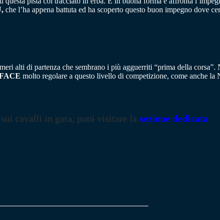
su questa pista col tracciato in erba. È in buona forma e affronta l’imp
,
che l’ha appena battuta ed ha scoperto questo buon impegno dove cerca
umeri alti di partenza che sembrano i più agguerriti “prima della corsa”
FACE
molto regolare a questo livello di competizione, come anche la
 sui cavalli in gara, puoi visitare la
sezione dedicata