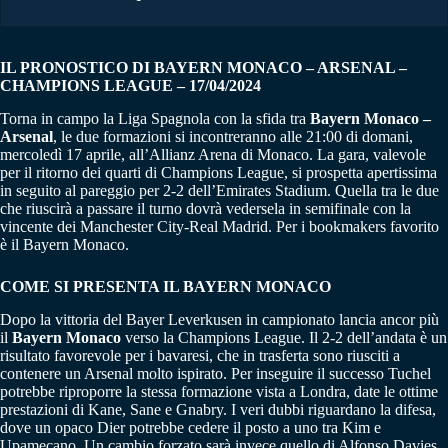
IL PRONOSTICO DI BAYERN MONACO – ARSENAL –
CHAMPIONS LEAGUE – 17/04/2024
Torna in campo la Liga Spagnola con la sfida tra
Bayern Monaco –
Arsenal
, le due formazioni si incontreranno alle 21:00 di domani,
mercoledì 17 aprile, all’Allianz Arena di Monaco. La gara, valevole
per il ritorno dei quarti di Champions League, si prospetta apertissima
in seguito al pareggio per 2-2 dell’Emirates Stadium. Quella tra le due
che riuscirà a passare il turno dovrà vedersela in semifinale con la
vincente dei Manchester City-Real Madrid. Per i bookmakers favorito
è il Bayern Monaco.
COME SI PRESENTA IL BAYERN MONACO
Dopo la vittoria del Bayer Leverkusen in campionato lancia ancor più
il
Bayern Monaco
verso la Champions League. Il 2-2 dell’andata è un
risultato favorevole per i bavaresi, che in trasferta sono riusciti a
contenere un Arsenal molto ispirato. Per inseguire il successo Tuchel
potrebbe riproporre la stessa formazione vista a Londra, date le ottime
prestazioni di Kane, Sane e Gnabry. I veri dubbi riguardano la difesa,
dove un opaco Dier potrebbe cedere il posto a uno tra Kim e
Upamecano. Un cambio forzato sarà invece quello di Alfonso Davies,