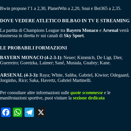
Bwin propone l’1 a 2,30, PlanetWin a 2,20, Snai e Bet365 a 2,35.
DOVE VEDERE ATLETICO BILBAO IN TV E STREAMING
La partita di Champions League tra
Bayern Monaco
e
Arsenal
verrà
trasmessa in diretta tv sui canali di
Sky Sport
.
LE PROBABILI FORMAZIONI
BAYERN MONACO (4-2-3-1)
: Neuer; Kimmich, De Ligt, Dier,
Guerreiro; Goretzka, Laimer; Sané, Musiala, Gnabry; Kane.
ARSENAL (4-3-3):
Raya; White, Saliba, Gabriel, Kiwior; Odegaard,
Jorginho, Rice; Saka, Havertz, Gabriel Martinelli.
Per consultare altre informazioni sulle
quote scommesse
e le
manifestazioni sportive, puoi visitare la
sezione dedicata
Fa
W
Te
X
ce
ha
le