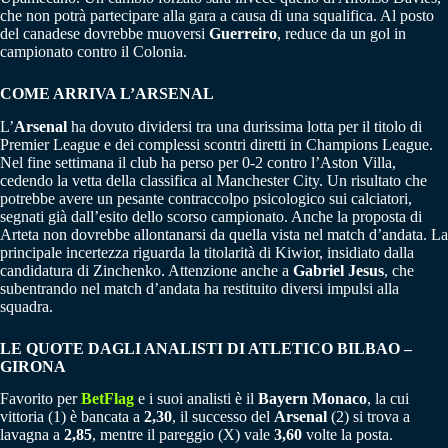
che non potrà partecipare alla gara a causa di una squalifica. Al posto
del canadese dovrebbe muoversi
Guerreiro
, reduce da un gol in
campionato contro il Colonia.
COME ARRIVA L’ARSENAL
L’
Arsenal
ha dovuto dividersi tra una durissima lotta per il titolo di
Premier League e dei complessi scontri diretti in Champions League.
Nel fine settimana il club ha perso per 0-2 contro l’Aston Villa,
cedendo la vetta della classifica al Manchester City. Un risultato che
potrebbe avere un pesante contraccolpo psicologico sui calciatori,
segnati già dall’esito dello scorso campionato. Anche la proposta di
Arteta non dovrebbe allontanarsi da quella vista nel match d’andata. La
principale incertezza riguarda la titolarità di Kiwior, insidiato dalla
candidatura di Zinchenko. Attenzione anche a
Gabriel Jesus
, che
subentrando nel match d’andata ha restituito diversi impulsi alla
squadra.
LE QUOTE DAGLI ANALISTI DI ATLETICO BILBAO –
GIRONA
Favorito per
BetFlag
e i suoi analisti è il
Bayern Monaco
, la cui
vittoria (1) è bancata a
2,30
, il successo del
Arsenal
(2) si trova a
lavagna a
2,85
, mentre il pareggio (X) vale
3,60
volte la posta.