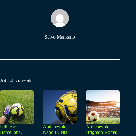
bo
ts
gr
ok
A
a
pp
m
Salvo Mangano
Articoli correlati
Udinese
Amichevole,
Amichevole,
Barcellona,
Napoli-Celta
Brighton-Roma: