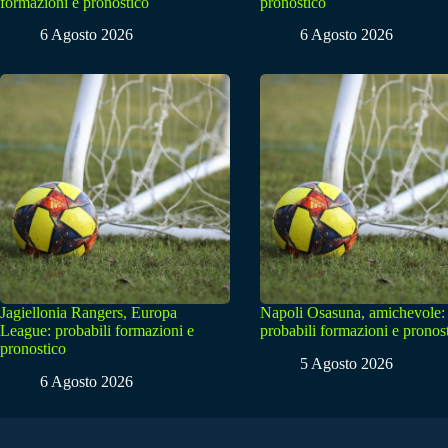
formazioni e pronostico
pronostico
6 Agosto 2026
6 Agosto 2026
Jagiellonia Rangers, Europa
Napoli Osasuna, amichevole:
League: probabili formazioni e
probabili formazioni e pronos
pronostico
5 Agosto 2026
6 Agosto 2026