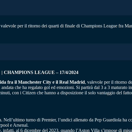
io valevole per il ritorno dei quarti di finale di Champions League fra M
 CHAMPIONS LEAGUE – 17/4/2024
sfida fra il Manchester City e il Real Madrid
, valevole per il ritorno
i andata che ha regalato gol ed emozioni. Si partirà dal 3 a 3 maturato in
 minuti, con i Citizen che hanno a disposizione il solo vantaggio del fatt
Nell’ultimo turno di Premier, l’undici allenato da Pep Guardiola ha conq
erpool e Arsenal.
, infatti, al 6 dicembre del 2023, quando l’Aston Villa s’impose di misu