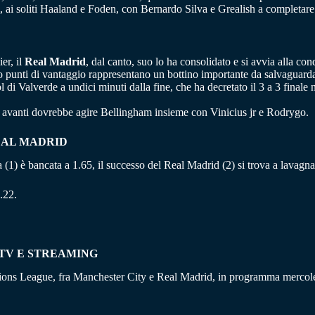
ti, ai soliti Haaland e Foden, con Bernardo Silva e Grealish a completare
er, il
Real Madrid
, dal canto, suo lo ha consolidato e si avvia alla co
tto punti di vantaggio rappresentano un bottino importante da salvaguard
 di Valverde a undici minuti dalla fine, che ha decretato il 3 a 3 finale ne
n avanti dovrebbe agire Bellingham insieme con Vinicius jr e Rodrygo.
EAL MADRID
ria (1) è bancata a 1.65, il successo del Real Madrid (2) si trova a lavagn
.22.
TV E STREAMING
mpions League, fra Manchester City e Real Madrid, in programma mercoledì 