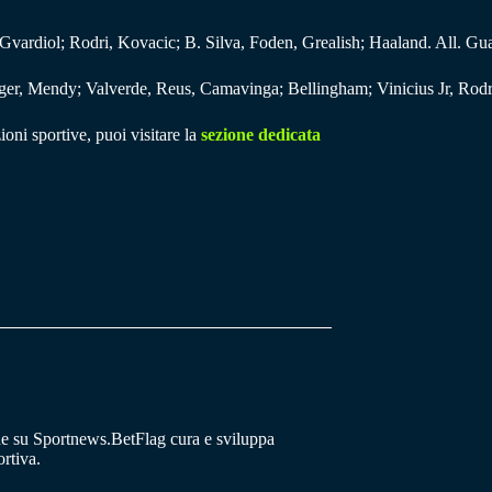
Gvardiol; Rodri, Kovacic; B. Silva, Foden, Grealish; Haaland. All. Gua
er, Mendy; Valverde, Reus, Camavinga; Bellingham; Vinicius Jr, Rodry
ioni sportive, puoi visitare la
sezione dedicata
he su Sportnews.BetFlag cura e sviluppa
rtiva.