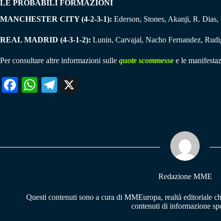
LE PROBABILI FORMAZIONI
MANCHESTER CITY (4-2-3-1):
Ederson, Stones, Akanji, R. Dias, 
REAL MADRID (4-3-1-2):
Lunin, Carvajal, Nacho Fernandez, Rudig
Per consultare altre informazioni sulle
quote scommesse
e le manifestaz
Fa
W
Te
X
ce
ha
le
bo
ts
gr
ok
A
a
pp
m
Redazione MME
Questi contenuti sono a cura di MMEuropa, realtà editoriale c
contenuti di informazione spo