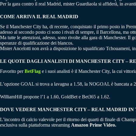
Per la gara contro il real Madrid, mister Guardiaola si affiderà, in avan
COME ARRIVA IL REAL MADRID
Se il Manchester City ha, di recente, conquistato il primo posto in Premi
adesso al secondo posto ci sono i rivali di sempre, il Barcellona, ma o
Ma tutte le attenzioni, adesso, sono rivolte alla gara di Manchester. Il gol
speranze di qualificazione dei blancos.
Mister Ancelotti non avrà a disposizione lo squalificato Tchouameni, i
LE QUOTE DAGLI ANALISTI DI MANCHESTER CITY – R
Favorito per
BetFlag
e i suoi analisti è il Manchester City, la cui vitto
L’opzione GOAL si trova a lavagna a 1.58, la NOGOAL è bancata a 2
WilliamHill propone l’1 a 1.60, GoldBet e Bet365 a 1.62.
DOVE VEDERE MANCHESTER CITY – REAL MADRID IN 
L’incontro di calcio valevole per il ritorno dei quarti di finale di Cha
esclusiva sulla piattaforma streaming
Amazon Prime Video.