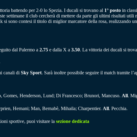
ttoria battendo per 2-0 lo Spezia. I ducali si trovano al
1° posto
in class
 settimane il club cercherà di mettere da parte gli ultimi risultati utili 
si sono contesi il titolo di miglior marcatore della rosa, realizzando un 
seguito dal Palermo a
2.75
e dalla X a
3.50
. La vittoria dei ducali si tro
G
ui canali di
Sky Sport
. Sarà inoltre possibile seguire il match tramite l’
ttaro, Gomes, Henderson, Lund; Di Francesco; Brunori, Mancuso.
All
. Mi
 Cyprien, Hernani; Man, Bernabè, Mihaila; Charpentier.
All
. Pecchia.
ioni sportive, puoi visitare la
sezione dedicata