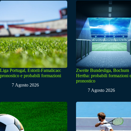
Liga Portugal, Estoril-Famalicao:
Zweite Bundesliga, Bochum
pronostico e probabili formazioni
Hertha: probabili formazioni 
pronostico
7 Agosto 2026
7 Agosto 2026