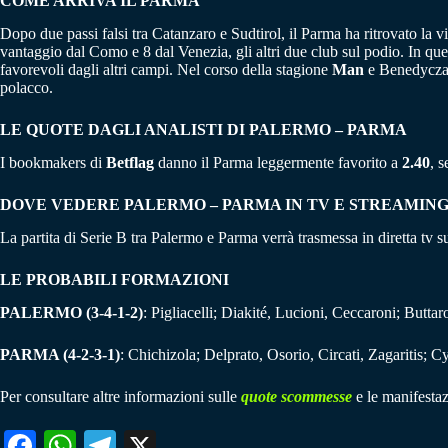
COME ARRIVA IL PARMA
Dopo due passi falsi tra Catanzaro e Sudtirol, il Parma ha ritrovato la vi
vantaggio dal Como e 8 dal Venezia, gli altri due club sul podio. In queste
favorevoli dagli altri campi. Nel corso della stagione
Man
e Benedyczak 
polacco.
LE QUOTE DAGLI ANALISTI DI PALERMO – PARMA
I bookmakers di
Betflag
danno il Parma leggermente favorito a
2.40
, 
DOVE VEDERE PALERMO – PARMA IN TV E STREAMIN
La partita di Serie B tra Palermo e Parma verrà trasmessa in diretta tv s
LE PROBABILI FORMAZIONI
PALERMO (3-4-1-2)
: Pigliacelli; Diakité, Lucioni, Ceccaroni; Bu
PARMA (4-2-3-1)
: Chichizola; Delprato, Osorio, Circati, Zagaritis;
Per consultare altre informazioni sulle
quote scommesse
e le manifestaz
Fa
W
Te
X