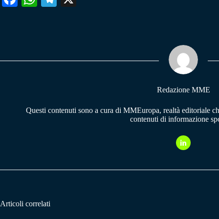
ce
ha
le
bo
ts
gr
ok
A
a
pp
m
Redazione MME
Questi contenuti sono a cura di MMEuropa, realtà editoriale c
contenuti di informazione spo
Articoli correlati