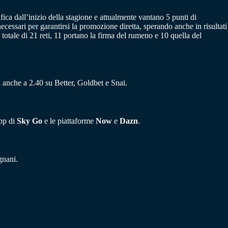
ifica dall’inizio della stagione e attualmente vantano 5 punti di
necessari per garantirsi la promozione diretta, sperando anche in risultati
totale di 21 reti, 11 portano la firma del rumeno e 10 quella del
va anche a 2.40 su Better, Goldbet e Snai.
app di
Sky Go
e le piattaforme
Now
e
Dazn
.
gnani.