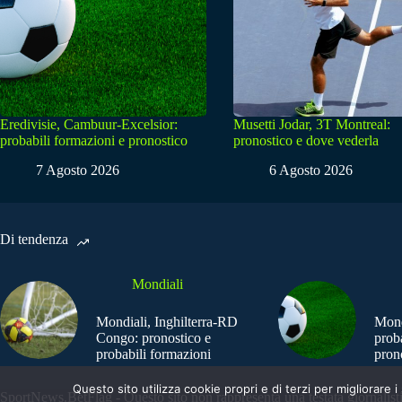
Eredivisie, Cambuur-Excelsior:
Musetti Jodar, 3T Montreal:
probabili formazioni e pronostico
pronostico e dove vederla
7 Agosto 2026
6 Agosto 2026
Di tendenza
Mondiali
Mondiali, Inghilterra-RD
Mond
Congo: pronostico e
prob
probabili formazioni
pron
Questo sito utilizza cookie propri e di terzi per migliorar
SportNews.BetFlag - Questo sito non rappresenta una testata giornalist