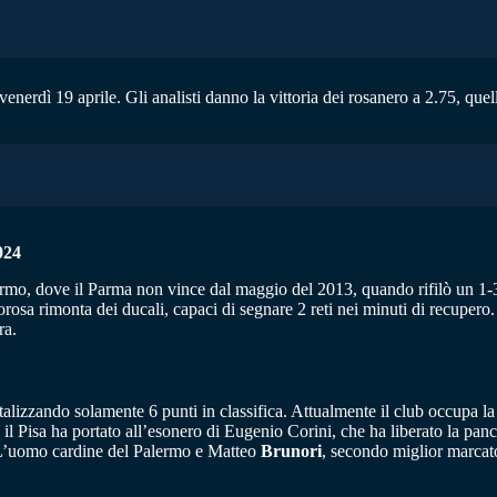
enerdì 19 aprile. Gli analisti danno la vittoria dei rosanero a 2.75, quel
024
rmo, dove il Parma non vince dal maggio del 2013, quando rifilò un 1-3 
orosa rimonta dei ducali, capaci di segnare 2 reti nei minuti di recupero. 
ra.
otalizzando solamente 6 punti in classifica. Attualmente il club occupa l
ro il Pisa ha portato all’esonero di Eugenio Corini, che ha liberato la pa
. L’uomo cardine del Palermo e Matteo
Brunori
, secondo miglior marcato