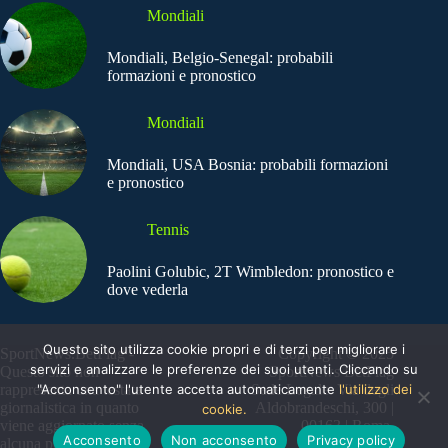
Mondiali
Mondiali, Belgio-Senegal: probabili
formazioni e pronostico
Mondiali
Mondiali, USA Bosnia: probabili formazioni
e pronostico
Tennis
Paolini Golubic, 2T Wimbledon: pronostico e
dove vederla
Questo sito utilizza cookie propri e di terzi per migliorare i
SportNews.BetFlag -
Copyright © 2025
servizi e analizzare le preferenze dei suoi utenti. Cliccando su
Questo sito non
SportNews BetFlag
"Acconsento" l'utente accetta automaticamente
l'utilizzo dei
rappresenta una testata
Sede Legale: Via degli
giornalistica in quanto
Aldobrandeschi, 300 |
cookie.
viene aggiornato senza
00163 | Roma
Acconsento
Non acconsento
Privacy policy
alcuna periodicità