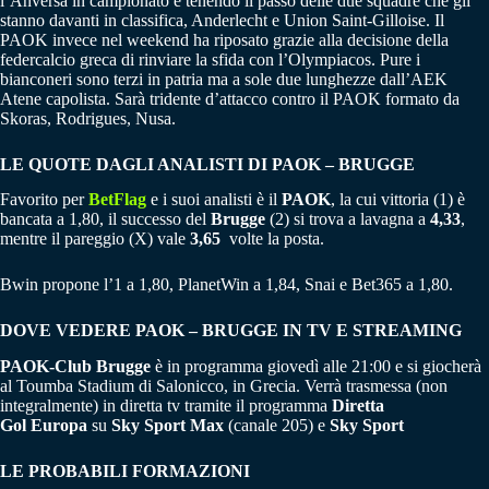
l’Anversa in campionato e tenendo il passo delle due squadre che gli
stanno davanti in classifica, Anderlecht e Union Saint-Gilloise. Il
PAOK invece nel weekend ha riposato grazie alla decisione della
federcalcio greca di rinviare la sfida con l’Olympiacos. Pure i
bianconeri sono terzi in patria ma a sole due lunghezze dall’AEK
Atene capolista. Sarà tridente d’attacco contro il PAOK formato da
Skoras, Rodrigues, Nusa.
LE QUOTE DAGLI ANALISTI DI PAOK – BRUGGE
Favorito per
BetFlag
e i suoi analisti è il
PAOK
, la cui vittoria (1) è
bancata a 1,80, il successo del
Brugge
(2) si trova a lavagna a
4,33
,
mentre il pareggio (X) vale
3,65
volte la posta.
Bwin propone l’1 a 1,80, PlanetWin a 1,84, Snai e Bet365 a 1,80.
DOVE VEDERE PAOK – BRUGGE IN TV E STREAMING
PAOK-Club Brugge
è in programma giovedì alle 21:00 e si giocherà
al Toumba Stadium di Salonicco, in Grecia. Verrà trasmessa (non
integralmente) in diretta tv tramite il programma
Diretta
Gol
Europa
su
Sky Sport Max
(canale 205) e
Sky Sport
LE PROBABILI FORMAZIONI