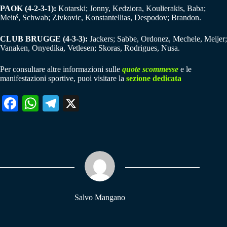
PAOK (4-2-3-1):
Kotarski; Jonny, Kedziora, Koulierakis, Baba;
Meité, Schwab; Zivkovic, Konstantellias, Despodov; Brandon.
CLUB BRUGGE (4-3-3):
Jackers; Sabbe, Ordonez, Mechele, Meijer;
Vanaken, Onyedika, Vetlesen; Skoras, Rodrigues, Nusa.
Per consultare altre informazioni sulle
quote scommesse
e le
manifestazioni sportive, puoi visitare la
sezione dedicata
Fa
W
Te
X
ce
ha
le
bo
ts
gr
ok
A
a
pp
m
Salvo Mangano