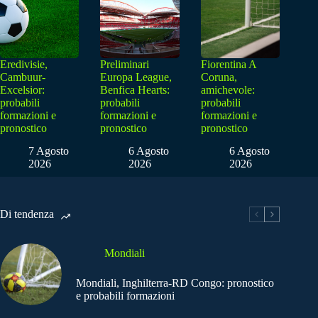
Eredivisie,
Preliminari
Fiorentina A
Cambuur-
Europa League,
Coruna,
Excelsior:
Benfica Hearts:
amichevole:
probabili
probabili
probabili
formazioni e
formazioni e
formazioni e
pronostico
pronostico
pronostico
7 Agosto
6 Agosto
6 Agosto
2026
2026
2026
Di tendenza
Mondiali
Mondiali, Inghilterra-RD Congo: pronostico
e probabili formazioni