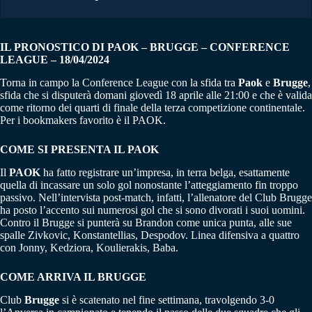
IL PRONOSTICO DI PAOK – BRUGGE – CONFERENCE
LEAGUE – 18/04/2024
Torna in campo la Conference League con la sfida tra
Paok
e
Brugge
,
sfida che si disputerà domani giovedì 18 aprile alle 21:00 e che è valida
come ritorno dei quarti di finale della terza competizione continentale.
Per i bookmakers favorito è il PAOK.
COME SI PRESENTA IL PAOK
Il
PAOK
ha fatto registrare un’impresa, in terra belga, esattamente
quella di incassare un solo gol nonostante l’atteggiamento fin troppo
passivo. Nell’intervista post-match, infatti, l’allenatore del Club Brugge
ha posto l’accento sui numerosi gol che si sono divorati i suoi uomini.
Contro il Brugge si punterà su Brandon come unica punta, alle sue
spalle Zivkovic, Konstantellias, Despodov. Linea difensiva a quattro
con Jonny, Kedziora, Koulierakis, Baba.
COME ARRIVA IL BRUGGE
Club
Brugge
si è scatenato nel fine settimana, travolgendo 3-0