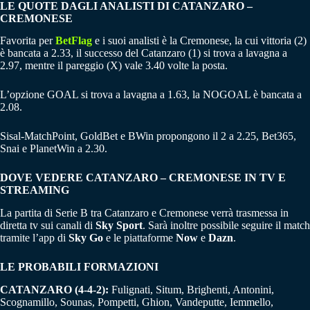
LE QUOTE DAGLI ANALISTI DI CATANZARO –
CREMONESE
Favorita per
BetFlag
e i suoi analisti è la Cremonese, la cui vittoria (2)
è bancata a 2.33, il successo del Catanzaro (1) si trova a lavagna a
2.97, mentre il pareggio (X) vale 3.40 volte la posta.
L’opzione GOAL si trova a lavagna a 1.63, la NOGOAL è bancata a
2.08.
Sisal-MatchPoint, GoldBet e BWin propongono il 2 a 2.25, Bet365,
Snai e PlanetWin a 2.30.
DOVE VEDERE CATANZARO – CREMONESE IN TV E
STREAMING
La partita di Serie B tra Catanzaro e Cremonese verrà trasmessa in
diretta tv sui canali di
Sky Sport
. Sarà inoltre possibile seguire il match
tramite l’app di
Sky Go
e le piattaforme
Now
e
Dazn
.
LE PROBABILI FORMAZIONI
CATANZARO (4-4-2):
Fulignati, Situm, Brighenti, Antonini,
Scognamillo, Sounas, Pompetti, Ghion, Vandeputte, Iemmello,