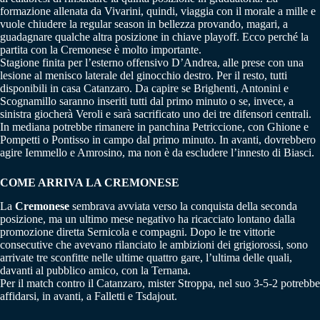
formazione allenata da Vivarini, quindi, viaggia con il morale a mille e
vuole chiudere la regular season in bellezza provando, magari, a
guadagnare qualche altra posizione in chiave playoff. Ecco perché la
partita con la Cremonese è molto importante.
Stagione finita per l’esterno offensivo D’Andrea, alle prese con una
lesione al menisco laterale del ginocchio destro. Per il resto, tutti
disponibili in casa Catanzaro. Da capire se Brighenti, Antonini e
Scognamillo saranno inseriti tutti dal primo minuto o se, invece, a
sinistra giocherà Veroli e sarà sacrificato uno dei tre difensori centrali.
In mediana potrebbe rimanere in panchina Petriccione, con Ghione e
Pompetti o Pontisso in campo dal primo minuto. In avanti, dovrebbero
agire Iemmello e Amrosino, ma non è da escludere l’innesto di Biasci.
COME ARRIVA LA CREMONESE
La
Cremonese
sembrava avviata verso la conquista della seconda
posizione, ma un ultimo mese negativo ha ricacciato lontano dalla
promozione diretta Sernicola e compagni. Dopo le tre vittorie
consecutive che avevano rilanciato le ambizioni dei grigiorossi, sono
arrivate tre sconfitte nelle ultime quattro gare, l’ultima delle quali,
davanti al pubblico amico, con la Ternana.
Per il match contro il Catanzaro, mister Stroppa, nel suo 3-5-2 potrebbe
affidarsi, in avanti, a Falletti e Tsdajout.