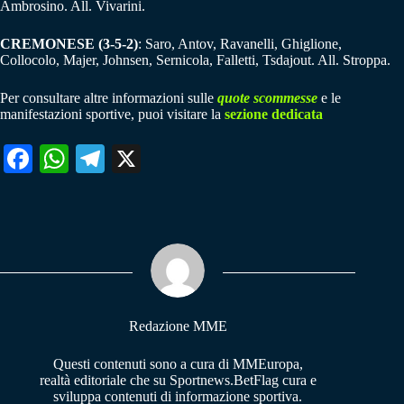
Ambrosino. All. Vivarini.
CREMONESE (3-5-2)
: Saro, Antov, Ravanelli, Ghiglione,
Collocolo, Majer, Johnsen, Sernicola, Falletti, Tsdajout. All. Stroppa.
Per consultare altre informazioni sulle
quote scommesse
e le
manifestazioni sportive, puoi visitare la
sezione dedicata
Fa
W
Te
X
ce
ha
le
bo
ts
gr
ok
A
a
pp
m
Redazione MME
Questi contenuti sono a cura di MMEuropa,
realtà editoriale che su Sportnews.BetFlag cura e
sviluppa contenuti di informazione sportiva.