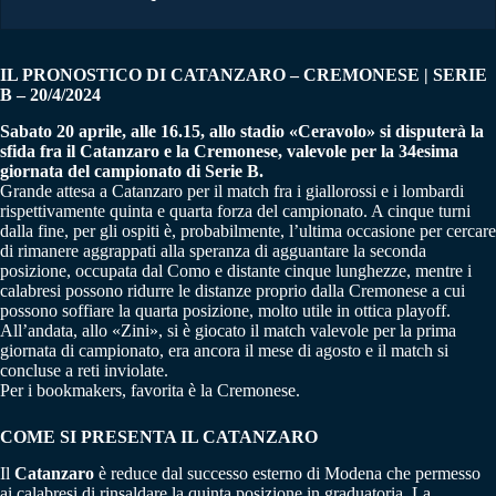
IL PRONOSTICO DI CATANZARO – CREMONESE | SERIE
B – 20/4/2024
Sabato 20 aprile, alle 16.15, allo stadio «Ceravolo» si disputerà la
sfida fra il Catanzaro e la Cremonese, valevole per la 34esima
giornata del campionato di Serie B.
Grande attesa a Catanzaro per il match fra i giallorossi e i lombardi
rispettivamente quinta e quarta forza del campionato. A cinque turni
dalla fine, per gli ospiti è, probabilmente, l’ultima occasione per cercare
di rimanere aggrappati alla speranza di agguantare la seconda
posizione, occupata dal Como e distante cinque lunghezze, mentre i
calabresi possono ridurre le distanze proprio dalla Cremonese a cui
possono soffiare la quarta posizione, molto utile in ottica playoff.
All’andata, allo «Zini», si è giocato il match valevole per la prima
giornata di campionato, era ancora il mese di agosto e il match si
concluse a reti inviolate.
Per i bookmakers, favorita è la Cremonese.
COME SI PRESENTA IL CATANZARO
Il
Catanzaro
è reduce dal successo esterno di Modena che permesso
ai calabresi di rinsaldare la quinta posizione in graduatoria. La