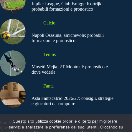
Jupiler League, Club Brugge Kortrijk:
probabili formazioni e pronostico
Calcio
Napoli Osasuna, amichevole: probabili
formazioni e pronostico
Tennis
Musetti Mejia, 2T Montreal: pronostico e
dove vederla
Fanta
Asta Fantacalcio 2026/27: consigli, strategie
e giocatori da comprare
Questo sito utilizza cookie propri e di terzi per migliorare i
SportNews.BetFlag -
Copyright © 2025
servizi e analizzare le preferenze dei suoi utenti. Cliccando su
Questo sito non
SportNews BetFlag