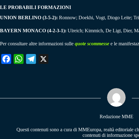
LE PROBABILI FORMAZIONI
UNION BERLINO (3-5-2):
Ronnow; Doekhi, Vogt, Diogo Leite; Trim
BAYERN MONACO (4-2-3-1):
Ulreich; Kimmich, De Ligt, Dier, Ma
Per consultare altre informazioni sulle
quote scommesse
e le manifestaz
Fa
W
Te
X
ce
ha
le
bo
ts
gr
ok
A
a
pp
m
Redazione MME
Questi contenuti sono a cura di MMEuropa, realtà editoriale c
contenuti di informazione spo