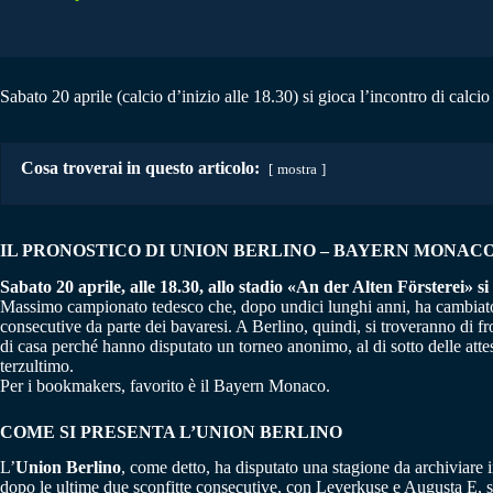
Sabato 20 aprile (calcio d’inizio alle 18.30) si gioca l’incontro di cal
Cosa troverai in questo articolo:
mostra
IL PRONOSTICO DI UNION BERLINO – BAYERN MONACO |
Sabato 20 aprile, alle 18.30, allo stadio «An der Alten Försterei» s
Massimo campionato tedesco che, dopo undici lunghi anni, ha cambiato pa
consecutive da parte dei bavaresi. A Berlino, quindi, si troveranno di fr
di casa perché hanno disputato un torneo anonimo, al di sotto delle attes
terzultimo.
Per i bookmakers, favorito è il Bayern Monaco.
COME SI PRESENTA L’UNION BERLINO
L’
Union Berlino
, come detto, ha disputato una stagione da archiviare i
dopo le ultime due sconfitte consecutive, con Leverkuse e Augusta E, se