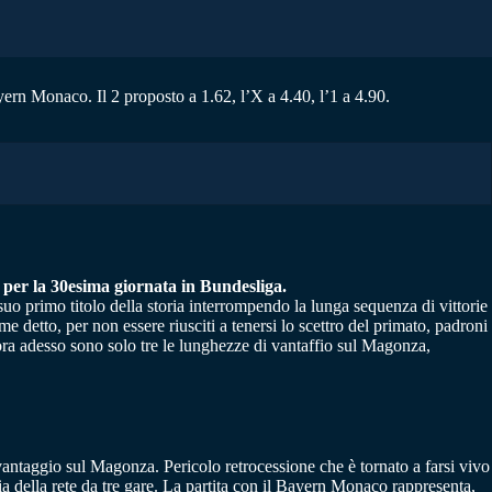
yern Monaco. Il 2 proposto a 1.62, l’X a 4.40, l’1 a 4.90.
e per la 30esima giornata in Bundesliga.
o primo titolo della storia interrompendo la lunga sequenza di vittorie
 detto, per non essere riusciti a tenersi lo scettro del primato, padroni
cora adesso sono solo tre le lunghezze di vantaffio sul Magonza,
 vantaggio sul Magonza. Pericolo retrocessione che è tornato a farsi vivo
 della rete da tre gare. La partita con il Bayern Monaco rappresenta,