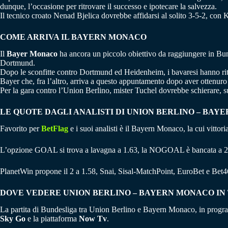
dunque, l’occasione per ritrovare il successo e ipotecare la salvezza.
Il tecnico croato Nenad Bjelica dovrebbe affidarsi al solito 3-5-2, co
COME ARRIVA IL BAYERN MONACO
Il
Bayer Monaco
ha ancora un piccolo obiettivo da raggiungere in Bund
Dortmund.
Dopo le sconfitte contro Dortmund ed Heidenheim, i bavaresi hanno ritro
Bayer che, fra l’altro, arriva a questo appuntamento dopo aver ottenuro l
Per la gara contro l’Union Berlino, mister Tuchel dovrebbe schierare, su
LE QUOTE DAGLI ANALISTI DI UNION BERLINO – BA
Favorito per
BetFlag
e i suoi analisti è il Bayern Monaco, la cui vittori
L’opzione GOAL si trova a lavagna a 1.63, la NOGOAL è bancata a 2
PlanetWin propone il 2 a 1.58, Snai, Sisal-MatchPoint, EuroBet e Bet4
DOVE VEDERE UNION BERLINO – BAYERN MONACO IN
La partita di Bundesliga tra Union Berlino e Bayern Monaco, in programm
Sky Go
e la piattaforma
Now Tv
.