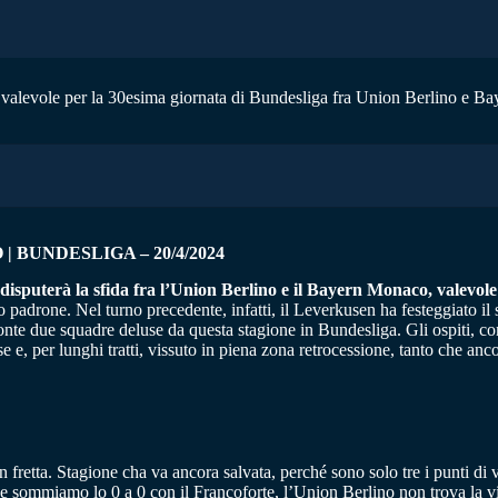
cio valevole per la 30esima giornata di Bundesliga fra Union Berlino e Ba
 BUNDESLIGA – 20/4/2024
i disputerà la sfida fra l’Union Berlino e il Bayern Monaco, valevol
drone. Nel turno precedente, infatti, il Leverkusen ha festeggiato il su
onte due squadre deluse da questa stagione in Bundesliga. Gli ospiti, come
e e, per lunghi tratti, vissuto in piena zona retrocessione, tanto che an
n fretta. Stagione cha va ancora salvata, perché sono solo tre i punti di
 sommiamo lo 0 a 0 con il Francoforte, l’Union Berlino non trova la via