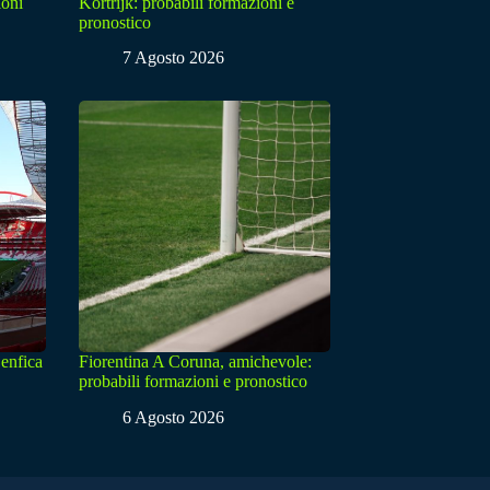
ioni
Kortrijk: probabili formazioni e
pronostico
7 Agosto 2026
enfica
Fiorentina A Coruna, amichevole:
probabili formazioni e pronostico
6 Agosto 2026