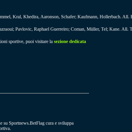
mel, Kral, Khedira, Aaronson, Schafer; Kaufmann, Hollerbach. All. B
zraoui; Pavlovic, Raphael Guerreiro; Coman, Müller, Tel; Kane. All. T
ioni sportive, puoi visitare la
sezione dedicata
he su Sportnews.BetFlag cura e sviluppa
rtiva.