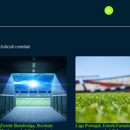
Articoli correlati
Zweite Bundesliga, Bochum
Liga Portugal, Estoril-Famali