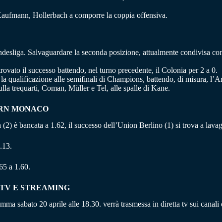
n Kaufmann, Hollerbach a comporre la coppia offensiva.
esliga. Salvaguardare la seconda posizione, attualmente condivisa con l
vato il successo battendo, nel turno precedente, il Colonia per 2 a 0.
a qualificazione alle semifinali di Champions, battendo, di misura, l’Arse
lla trequarti, Coman, Müller e Tel, alle spalle di Kane.
YERN MONACO
a (2) è bancata a 1.62, il successo dell’Union Berlino (1) si trova a lava
.13.
65 a 1.60.
 TV E STREAMING
a sabato 20 aprile alle 18.30. verrà trasmessa in diretta tv sui canali