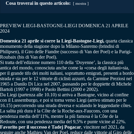
Cosa troverai in questo articolo:
mostra
PREVIEW LIEGI-BASTOGNE-LIEGI DOMENICA 21 APRILE
2024
Domenica 21 aprile si corre la Liegi-Bastogne-Liegi,
quarta classica
monumento della stagione dopo la Milano-Sanremo (brindisi di
Philipsen), il Giro delle Fiandre (successo di Van der Poel) e la Parigi-
Roubaix (bis di Van der Poel).
Si tratta dell’edizione numero 110 della ‘Doyenne’, la classica più
antica del mondo, conosciuta anche come la «corsa degli italiani»sia,
per il grande tifo dei molti italiani, soprattutto emigrati, presenti a bordo
strada e sia per le 12 vittorie di ciclisti azzurri, da Carmine Preziosi nel
1965 a Danilo Di Lica nel 2007, passando per le doppiette di Michele
Bartoli (1997 e 1998) e Paolo Bettini (2000 e 2002).
Da Liegi (partenza alle 10.10) si arriva a Bastogne, vicino al confine
con il Lussemburgo, e poi si torna verso Liegi (arrivo stimato per le
16.15) percorrendo una strada diversa e scalando le leggendarie côtes.
La salita più dura è la Côte de la Roche-aux-Faucons, con una
pendenza media dell’11%, mentre la più famosa è la Côte de la
Redoute, con una pendenza media del 9,5% e punte vicine al 22%.
Favorito per il successo è Tadej Pogacar
, vincitore nel 2021, da
seguire anche Mathieu Van der Poel, reduce dalle vittorie al Giro delle