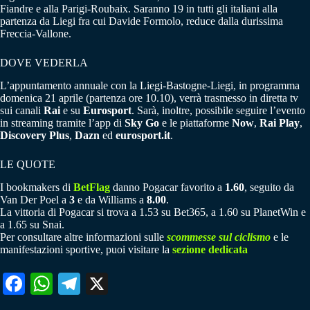
Fiandre e alla Parigi-Roubaix. Saranno 19 in tutti gli italiani alla
partenza da Liegi fra cui Davide Formolo, reduce dalla durissima
Freccia-Vallone.
DOVE VEDERLA
L’appuntamento annuale con la Liegi-Bastogne-Liegi, in programma
domenica 21 aprile (partenza ore 10.10), verrà trasmesso in diretta tv
sui canali
Rai
e su
Eurosport
. Sarà, inoltre, possibile seguire l’evento
in streaming tramite l’app di
Sky Go
e le piattaforme
Now
,
Rai Play
,
Discovery Plus
,
Dazn
ed
eurosport.it
.
LE QUOTE
I bookmakers di
BetFlag
danno Pogacar favorito a
1.60
, seguito da
Van Der Poel a
3
e da Williams a
8.00
.
La vittoria di Pogacar si trova a 1.53 su Bet365, a 1.60 su PlanetWin e
a 1.65 su Snai.
Per consultare altre informazioni sulle
scommesse sul ciclismo
e le
manifestazioni sportive, puoi visitare la
sezione dedicata
Fa
W
Te
X
ce
ha
le