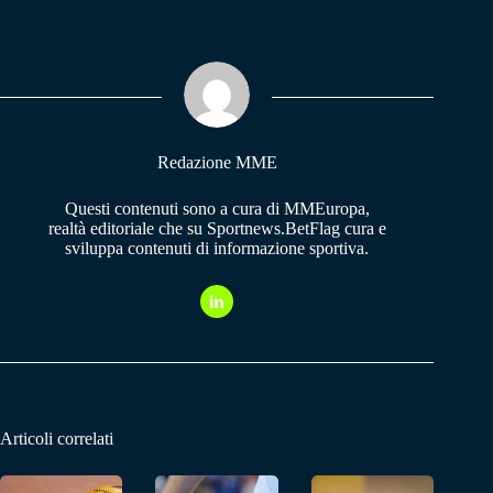
bo
ts
gr
ok
A
a
pp
m
Redazione MME
Questi contenuti sono a cura di MMEuropa,
realtà editoriale che su Sportnews.BetFlag cura e
sviluppa contenuti di informazione sportiva.
Articoli correlati