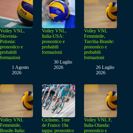
Volley VNL,
Volley VNL,
Volley VNL
Slovenia-
Italia-USA:
Femminile,
Polonia:
pronostico e
Turchia-Brasile:
pronostico e
probabili
pronostico e
probabili
formazioni
probabili
formazioni
formazioni
30 Luglio
1 Agosto
2026
26 Luglio
2026
2026
Volley VNL
Ciclismo, Tour
Volley VNL F,
Femminile,
de France 19a
Italia-Olanda:
Brasile-Italia:
tappa: pronostico
pronostico e