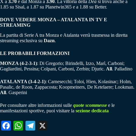
X a
3.70
e dal Monza a
3.90
. La vittoria della
Dea
si trova anche a
1.85 su Sisal, a 1.87 su Planetwin365 e a 1.88 su Better.
DOVE VEDERE MONZA – ATALANTA IN TV E
STREAMING
La partita di Serie A tra Monza e Atalanta verrà trasmessa in diretta
streaming esclusiva su
Dazn
.
LE PROBABILI FORMAZIONI
MONZA (4-2-3-1)
: Di Gregorio; Birindelli, Izzo, Marì, Carboni;
Gagliardini, Pessina; Colpani, Carboni, Zerbin; Djuric.
All
. Palladino
ATALANTA (3-4-2-1)
: Carnesecchi; Toloi, Hien, Kolasinac; Holm,
Pasalic, de Roon, Zappacosta; Koopmeiners, De Ketelaere; Lookman.
All
. Gasperini
Per consultare altre informazioni sulle
quote scommesse
e le
manifestazioni sportive, puoi visitare la
sezione dedicata
Fa
W
Te
X
ce
ha
le