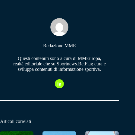
bo
ts
gr
ok
A
a
pp
m
Redazione MME
Questi contenuti sono a cura di MMEuropa,
realtà editoriale che su Sportnews.BetFlag cura e
sviluppa contenuti di informazione sportiva.
Articoli correlati