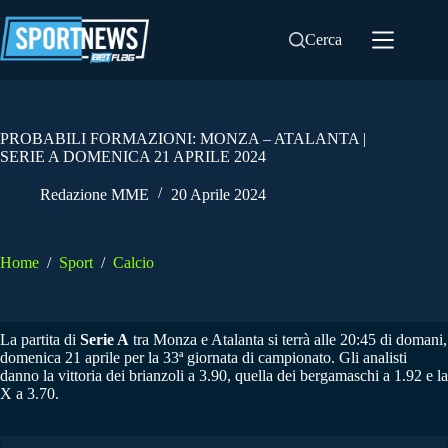
Salta
al
Cerca
contenuto
PROBABILI FORMAZIONI: MONZA – ATALANTA |
SERIE A DOMENICA 21 APRILE 2024
Redazione MME
20 Aprile 2024
Home
/
Sport
/
Calcio
La partita di
Serie A
tra Monza e Atalanta si terrà alle 20:45 di domani,
domenica 21 aprile per la 33ª giornata di campionato. Gli analisti
danno la vittoria dei brianzoli a 3.90, quella dei bergamaschi a 1.92 e la
X a 3.70.