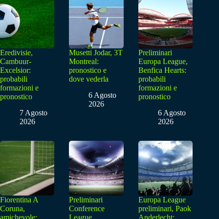
Eredivisie,
Musetti Jodar, 3T
Preliminari
Cambuur-
Montreal:
Europa League,
Excelsior:
pronostico e
Benfica Hearts:
probabili
dove vederla
probabili
formazioni e
formazioni e
6 Agosto
pronostico
pronostico
2026
7 Agosto
6 Agosto
2026
2026
Fiorentina A
Preliminari
Europa League
Coruna,
Conference
preliminari, Paok
amichevole:
League,
Anderlecht: