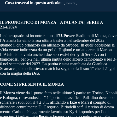
Cosa troverai in questo articolo:
mostra
IL PRONOSTICO DI MONZA – ATALANTA | SERIE A –
21/4/2024
Le due squadre si incontreranno all’
U-Power
Stadium di Monza, dove
l’Atalanta ha vinto la sua ultima trasferta nel settembre del 2022,
quando il club brianzolo era allenato da Stroppa. In quell’occasione la
sfida venne indirizzata da un gol di Hojlund e un’autorete di Marlon.
L’Atalanta ha vinto anche i due successivi derby di Serie A con i
biancorossi, per 5-2 nell’ultima partita dello scorso campionato e per 3-
0 nel settembre del 2023. La partita è stata marchiata da Gianluca
Scamacca, che nello stesso match ha segnato sia il suo 1° che il 2° gol
con la maglia della
Dea
.
COME SI PRESENTA IL MONZA
Il Monza viene da 1 punto fatto nelle ultime 3 partite tra Torino, Napoli
e Bologna, ritrovandosi all’11° posto in classifica. Palladino dovrebbe
schierare i suoi con il 4-2-3-1, affidando a
Izzo
e Marì il compito di
difendere centralmente Di Gregorio. Birindelli sarà il terzino di destra
mentre Carboni è leggermente favorito su Kyriakopoulos per l’out
mancino. Gagliardini e
Pessina
faranno coppia a centrocampo, alle