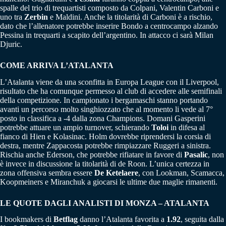
spalle del trio di trequartisti composto da Colpani, Valentin Carboni e
uno tra
Zerbin
e Maldini. Anche la titolarità di Carboni è a rischio,
dato che l’allenatore potrebbe inserire Bondo a centrocampo alzando
Pessina in trequarti a scapito dell’argentino. In attacco ci sarà Milan
Djuric.
COME ARRIVA L’ATALANTA
L’Atalanta viene da una sconfitta in Europa League con il Liverpool,
risultato che ha comunque permesso al club di accedere alle semifinali
della competizione. In campionato i bergamaschi stanno portando
avanti un percorso molto singhiozzato che al momento li vede al 7°
posto in classifica a -4 dalla zona Champions. Domani Gasperini
potrebbe attuare un ampio turnover, schierando
Toloi
in difesa al
fianco di Hien e Kolasinac. Holm dovrebbe riprendersi la corsia di
destra, mentre Zappacosta potrebbe rimpiazzare Ruggeri a sinistra.
Rischia anche Ederson, che potrebbe rifiatare in favore di
Pasalic
, non
è invece in discussione la titolarità di de Roon. L’unica certezza in
zona offensiva sembra essere
De Ketelaere
, con Lookman, Scamacca,
Koopmeiners e Miranchuk a giocarsi le ultime due maglie rimanenti.
LE QUOTE DAGLI ANALISTI DI MONZA – ATALANTA
I bookmakers di
Betflag
danno l’Atalanta favorita a
1.92
, seguita dalla