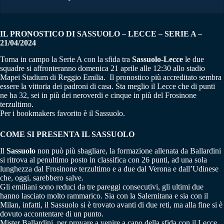
IL PRONOSTICO DI SASSUOLO – LECCE – SERIE A –
21/04/2024
Torna in campo la Serie A con la sfida tra
Sassuolo-Lecce
le due
squadre si affronteranno domenica 21 aprile alle 12:30 allo stadio
Mapei Stadium di Reggio Emilia. Il pronostico più accreditato sembra
essere la vittoria dei padroni di casa. Sta meglio il Lecce che di punti
ne ha 32, sei in più dei neroverdi e cinque in più del Frosinone
terzultimo.
Per i bookmakers favorito è il Sassuolo.
COME SI PRESENTA IL SASSUOLO
Il
Sassuolo
non può più sbagliare, la formazione allenata da Ballardini
si ritrova al penultimo posto in classifica con 26 punti, ad una sola
lunghezza dal Frosinone terzultimo e a due dal Verona e dall’Udinese
che, oggi, sarebbero salve.
Gli emiliani sono reduci da tre pareggi consecutivi, gli ultimi due
hanno lasciato molto rammarico. Sia con la Salernitana e sia con il
Milan, infatti, il Sassuolo si è trovato avanti di due reti, ma alla fine si è
dovuto accontentare di un punto.
Mister Ballardini, per provare a venire a capo della sfida con il Lecce,