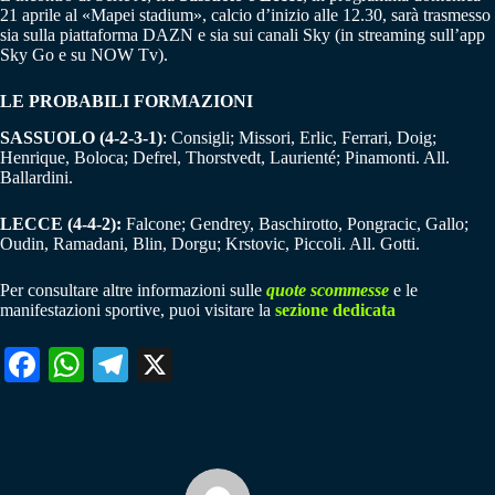
21 aprile al «Mapei stadium», calcio d’inizio alle 12.30, sarà trasmesso
sia sulla piattaforma DAZN e sia sui canali Sky (in streaming sull’app
Sky Go e su NOW Tv).
LE PROBABILI FORMAZIONI
SASSUOLO (4-2-3-1)
: Consigli; Missori, Erlic, Ferrari, Doig;
Henrique, Boloca; Defrel, Thorstvedt, Laurienté; Pinamonti. All.
Ballardini.
LECCE (4-4-2):
Falcone; Gendrey, Baschirotto, Pongracic, Gallo;
Oudin, Ramadani, Blin, Dorgu; Krstovic, Piccoli. All. Gotti.
Per consultare altre informazioni sulle
quote scommesse
e le
manifestazioni sportive, puoi visitare la
sezione dedicata
Fa
W
Te
X
ce
ha
le
bo
ts
gr
ok
A
a