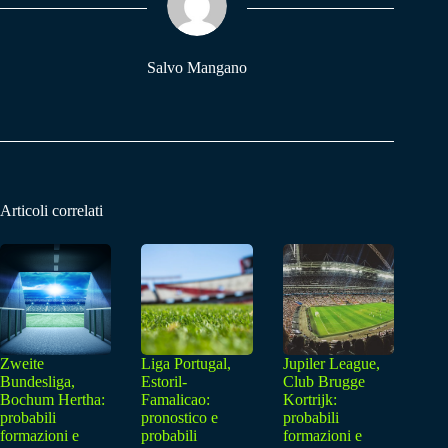
pp
m
Salvo Mangano
Articoli correlati
Zweite
Liga Portugal,
Jupiler League,
Bundesliga,
Estoril-
Club Brugge
Bochum Hertha:
Famalicao:
Kortrijk:
probabili
pronostico e
probabili
formazioni e
probabili
formazioni e