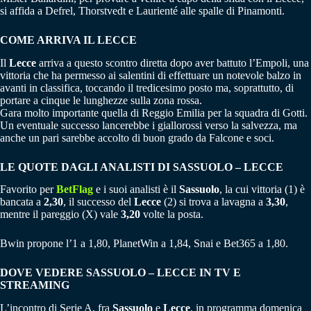
si affida a Defrel, Thorstvedt e Laurienté alle spalle di Pinamonti.
COME ARRIVA IL LECCE
Il
Lecce
arriva a questo scontro diretta dopo aver battuto l’Empoli, una
vittoria che ha permesso ai salentini di effettuare un notevole balzo in
avanti in classifica, toccando il tredicesimo posto ma, soprattutto, di
portare a cinque le lunghezze sulla zona rossa.
Gara molto importante quella di Reggio Emilia per la squadra di Gotti.
Un eventuale successo lancerebbe i giallorossi verso la salvezza, ma
anche un pari sarebbe accolto di buon grado da Falcone e soci.
LE QUOTE DAGLI ANALISTI DI SASSUOLO – LECCE
Favorito per
BetFlag
e i suoi analisti è il
Sassuolo
, la cui vittoria (1) è
bancata a
2,30
, il successo del
Lecce
(2) si trova a lavagna a
3,30
,
mentre il pareggio (X) vale
3,20
volte la posta.
Bwin propone l’1 a 1,80, PlanetWin a 1,84, Snai e Bet365 a 1,80.
DOVE VEDERE SASSUOLO – LECCE IN TV E
STREAMING
L’incontro di Serie A, fra
Sassuolo
e
Lecce
, in programma domenica