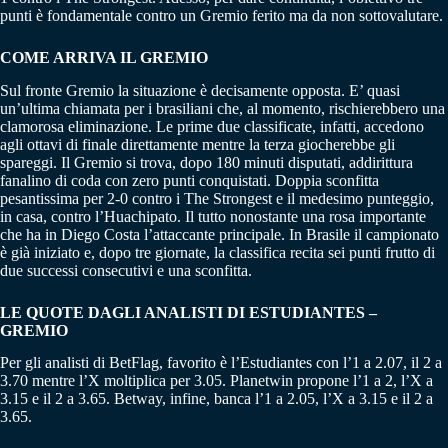
punti è fondamentale contro un Gremio ferito ma da non sottovalutare.
COME ARRIVA IL GREMIO
Sul fronte Gremio la situazione è decisamente opposta. E’ quasi
un’ultima chiamata per i brasiliani che, al momento, rischierebbero una
clamorosa eliminazione. Le prime due classificate, infatti, accedono
agli ottavi di finale direttamente mentre la terza giocherebbe gli
spareggi. Il Gremio si trova, dopo 180 minuti disputati, addirittura
fanalino di coda con zero punti conquistati. Doppia sconfitta
pesantissima per 2-0 contro i The Strongest e il medesimo punteggio,
in casa, contro l’Huachipato. Il tutto nonostante una rosa importante
che ha in Diego Costa l’attaccante principale. In Brasile il campionato
è già iniziato e, dopo tre giornate, la classifica recita sei punti frutto di
due successi consecutivi e una sconfitta.
LE QUOTE DAGLI ANALISTI DI ESTUDIANTES –
GREMIO
Per gli analisti di BetFlag, favorito è l’Estudiantes con l’1 a 2.07, il 2 a
3.70 mentre l’X moltiplica per 3.05. Planetwin propone l’1 a 2, l’X a
3.15 e il 2 a 3.65. Betway, infine, banca l’1 a 2.05, l’X a 3.15 e il 2 a
3.65.