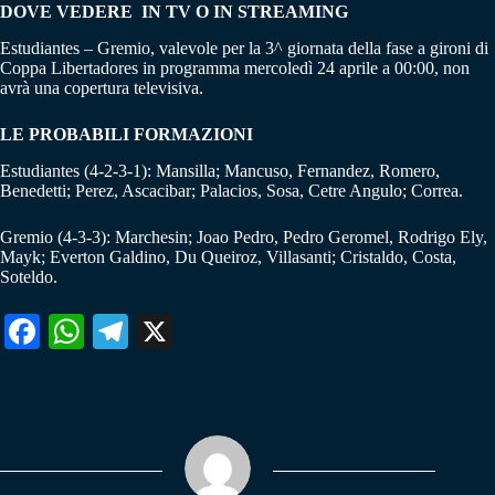
DOVE VEDERE IN TV O IN STREAMING
Estudiantes – Gremio, valevole per la 3^ giornata della fase a gironi di
Coppa Libertadores in programma mercoledì 24 aprile a 00:00, non
avrà una copertura televisiva.
LE PROBABILI FORMAZIONI
Estudiantes (4-2-3-1): Mansilla; Mancuso, Fernandez, Romero,
Benedetti; Perez, Ascacibar; Palacios, Sosa, Cetre Angulo; Correa.
Gremio (4-3-3): Marchesin; Joao Pedro, Pedro Geromel, Rodrigo Ely,
Mayk; Everton Galdino, Du Queiroz, Villasanti; Cristaldo, Costa,
Soteldo.
Fa
W
Te
X
ce
ha
le
bo
ts
gr
ok
A
a
pp
m