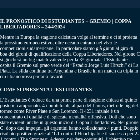
IL PRONOSTICO DI ESTUDIANTES – GREMIO | COPPA
LIBERTADORES – 24/4/202
4
Mentre in Europa la stagione calcistica volge al termine e ci si proietta
la prossimo europeo estivo, oltre oceano entrano nel vivo le
competizioni sudamericane. In particolare siamo già giunti al giro di
boa dei gironi di qualificazione della Coppa Libertadores. Nel girone C
si giocherà un big match valevole per la 3^ giornata: l’Estudiantes
ospita il Gremio sul prato verde del “Estadio Jorge Luis Hirschi” di La
Plata. La sfida continua tra Argentina e Brasile in un match da tripla in
cui i biancorossi partono favoriti.
COME SI PRESENTA L’ESTUDIANTES
L’Estudiantes è reduce da una prima parte di stagione chiusa al quinto
posto in campionato. 45 punti totali, al pari del Lanus, dietro le big del
torneo come River Plate e San Lorenzo. Il 4231 iniziale è un
concentrato di qualità e di spiccata mentalità offensiva. Doti che sono
state evidenti anche in questo inizio di Coppa Libertadores. Nel girone
C, dopo due impegni, gli argentini hanno collezionato 4 punti. Doppio
risultato positivo grazie all’1-1 contro l’Huachipato e il successo per 2-
1 contro i The Strongest. Adesso, per dare continuità, l’obiettivo tre