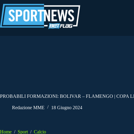
Salta
al
contenuto
PROBABILI FORMAZIONI: BOLIVAR – FLAMENGO | COPA L
Redazione MME
18 Giugno 2024
Home
/
Sport
/
Calcio