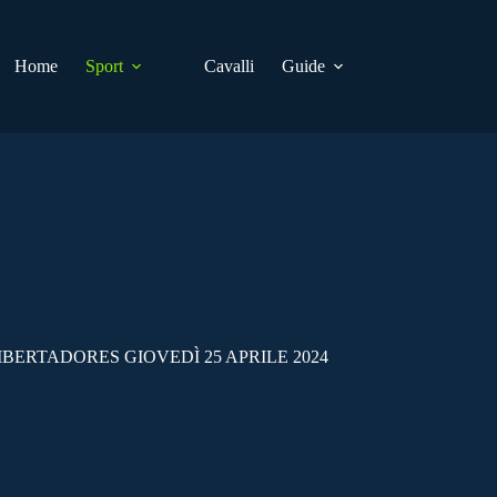
Home
Sport
Cavalli
Guide
IBERTADORES GIOVEDÌ 25 APRILE 2024