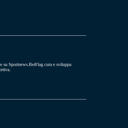
he su Sportnews.BetFlag cura e sviluppa
rtiva.