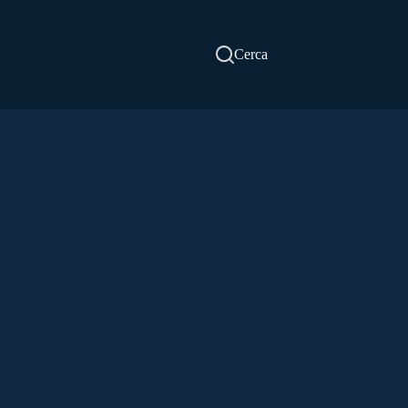
Cerca