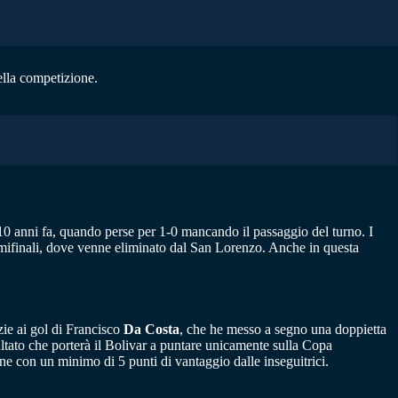
della competizione.
10 anni fa, quando perse per 1-0 mancando il passaggio del turno. I
e semifinali, dove venne eliminato dal San Lorenzo. Anche in questa
zie ai gol di Francisco
Da Costa
, che he messo a segno una doppietta
sultato che porterà il Bolivar a puntare unicamente sulla Copa
one con un minimo di 5 punti di vantaggio dalle inseguitrici.