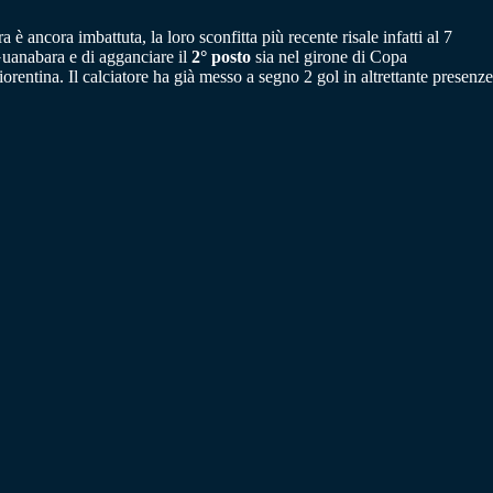
è ancora imbattuta, la loro sconfitta più recente risale infatti al 7
Guanabara e di agganciare il
2° posto
sia nel girone di Copa
iorentina. Il calciatore ha già messo a segno 2 gol in altrettante presenze