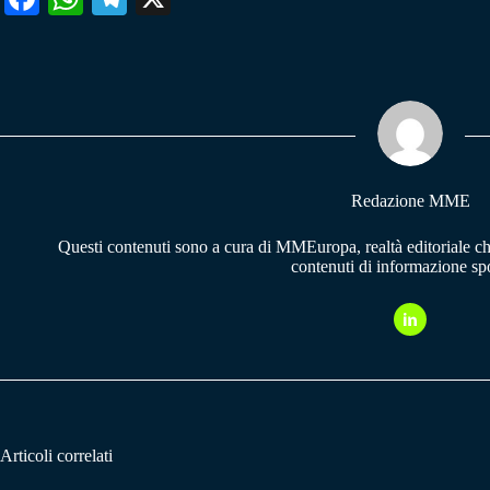
ce
ha
le
bo
ts
gr
ok
A
a
pp
m
Redazione MME
Questi contenuti sono a cura di MMEuropa, realtà editoriale c
contenuti di informazione spo
Articoli correlati