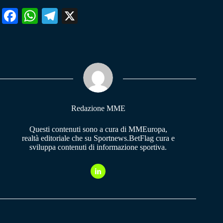
Fa
W
Te
X
ce
ha
le
bo
ts
gr
ok
A
a
pp
m
Redazione MME
Questi contenuti sono a cura di MMEuropa,
realtà editoriale che su Sportnews.BetFlag cura e
sviluppa contenuti di informazione sportiva.