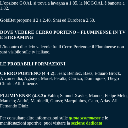
L’opzione GOAL si trova a lavagna a 1.85, la NOGOAL è bancata a
1.82.
GoldBet propone il 2 a 2.40, Snai ed Eurobet a 2.50.
DOVE VEDERE CERRO PORTENO – FLUMINENSE IN TV
E STREAMING
L’incontro di calcio valevole fra il Cerro Porteno e il Fluminense non
sarà visibile sulle tv italiane.
LE PROBABILI FORMAZIONI
CERRO PORTENO (4-4-2):
Jean; Benitez, Baez, Eduaro Brock,
Arzamendia; Aguayo, Morel, Peralta, Carrizo; Dominguez, Diego
Churin. All. Jimenez.
FLUMINENSE (4-3-3):
Fabio; Samuel Xavier, Manoel, Felipe Melo,
Marcelo; André, Martinelli, Ganso; Marquinhos, Cano, Arias. All.
Fernando Diniz.
Per consultare altre informazioni sulle
quote scommesse
e le
manifestazioni sportive, puoi visitare la
sezione dedicata