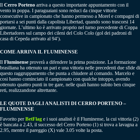
Il
Cerro Porteno
arriva a questo importante appuntamento con il
vento in poppa. I paraguaiani sono reduci da cinque vittorie
consecutive in campionato che hanno permesso a Morel e compagni di
portarsi a sei punti dalla capolista Libertad, quando sono trascorsi 14
giornate. L’ultimo ko è arrivato proprio nel turno precedente di Coppa
Libertadores sul campo dei cileni del Colo Colo (gol dei padroni di
casa di Cepeda arrivato al 94′).
COME ARRIVA IL FLUMINENSE
Il
Fluminense
proverà a difendere la prima posizione. La formazione
brasiliana ha ottenuto un pari e una vittoria nelle precedenti due sfide di
questo raggruppamento che punta a chiudere al comando. Marcelo e
cosi hanno cominciato il campionato con qualche intoppo, avendo
ottenuto quattro punti in tre gare, nelle quali hanno subito ben cinque
reti, realizzandone altrettante.
LE QUOTE DAGLI ANALISTI DI CERRO PORTENO –
FLUMINENSE
Favorito per
BetFlag
e i suoi analisti è il Fluminense, la cui vittoria (2)
è bancata a 2.43, il successo del Cerro Porteno (1) si trova a lavagna a
2.95, mentre il pareggio (X) vale 3.05 volte la posta.