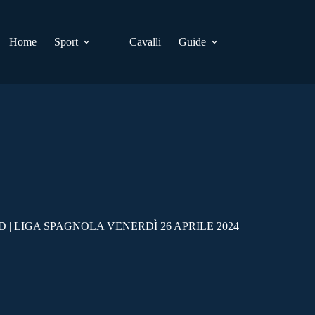
Home
Sport
Cavalli
Guide
| LIGA SPAGNOLA VENERDÌ 26 APRILE 2024