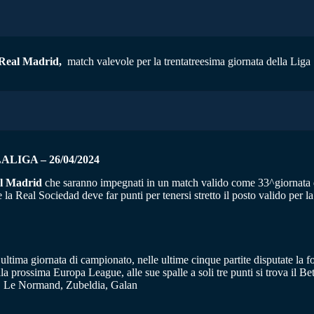
 Real Madrid,
match valevole per la trentatreesima giornata della Liga 
IGA – 26/04/2024
al Madrid
che saranno impegnati in un match valido come 33^giornata di
 la Real Sociedad deve far punti per tenersi stretto il posto valido per
ltima giornata di campionato, nelle ultime cinque partite disputate la fo
lla prossima Europa League, alle sue spalle a soli tre punti si trova il B
a, Le Normand, Zubeldia, Galan