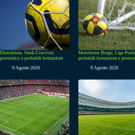
Ekstraklasa, Slask-Cracovia:
Moreirense Braga, Liga Portu
pronostico e probabili formazioni
probabili formazioni e pronos
9 Agosto 2026
9 Agosto 2026