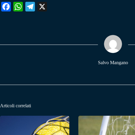
Fa
W
Te
X
ce
ha
le
bo
ts
gr
ok
A
a
pp
m
Salvo Mangano
Articoli correlati