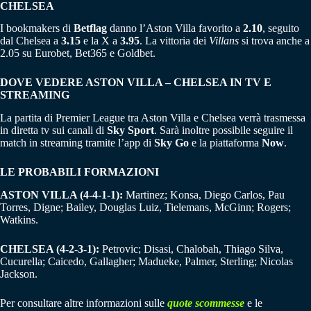
CHELSEA
I bookmakers di
Betflag
danno l’Aston Villa favorito a
2.10
, seguito
dal Chelsea a
3.15
e la X a
3.95
. La vittoria dei
Villans
si trova anche a
2.05 su Eurobet, Bet365 e Goldbet.
DOVE VEDERE ASTON VILLA – CHELSEA IN TV E
STREAMING
La partita di Premier League tra Aston Villa e Chelsea verrà trasmessa
in diretta tv sui canali di
Sky Sport
. Sarà inoltre possibile seguire il
match in streaming tramite l’app di
Sky Go
e la piattaforma
Now
.
LE PROBABILI FORMAZIONI
ASTON VILLA (4-4-1-1):
Martinez; Konsa, Diego Carlos, Pau
Torres, Digne; Bailey, Douglas Luiz, Tielemans, McGinn; Rogers;
Watkins.
CHELSEA (4-2-3-1):
Petrovic; Disasi, Chalobah, Thiago Silva,
Cucurella; Caicedo, Gallagher; Madueke, Palmer, Sterling; Nicolas
Jackson.
Per consultare altre informazioni sulle
quote scommesse
e le