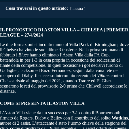
Cosa troverai in questo articolo:
mostra
IL PRONOSTICO DI ASTON VILLA – CHELSEA | PREMIER
LEAGUE – 27/4/2024
Le due formazioni si incontreranno al
Villa Park
di Birmingham, dove
li Chelsea ha vinto le sue ultime 3 trasferte. Nella prima settimana di
febbraio i
Blues
hanno eliminato l’Aston Villa dalla FA Cup,
battendola in per 1-3 in casa propria in occasione dei sedicesimi di
finale della competizione. In quell’occasione i gol decisivi furono di
Gallagher, Jackson ed Enzo Fernandez, seguiti dalla vana rete nel
recupero di Diaby. Il successo interno più recente dei
Villans
contro il
Chelsea risale al maggio del 2021, quando Traore ed El Ghazi
segnarono le reti del provvisorio 2-0 prima che Chilwell accorciasse le
distanze.
COME SI PRESENTA IL ASTON VILLA
L’Aston Villa viene da un successo per 3-1 contro il Bournemouth
firmato da Rogers, Diaby e Bailey con il contributo del solito
Watkins
,
autore di 2 assist. L’attaccante è stato l’uomo chiave della stagione del
club, come dimostrato dai 19 gol segnati e i 12 assist offerti solamente