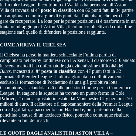
in Premier League. Il contributo di Watkins ha permesso all’Aston
Villa di trovarsi al
4° posto in classifica
con 66 punti fatti in 34 partite
di campionato e un margine di 6 punti dal Tottenham, che però ha 2
gare da recuperare. La lotta per le prime posizioni si è trasformata in un
lontano miraggio per l’Aston Villa, il cui unico obiettivo da qui a fine
stagione sarà quello di difendere la posizione raggiunta.
COME ARRIVA IL CHELSEA
Il Chelsea ha perso in maniera schiacciante l’ultima partita di
campionato nel derby londinese con l’Arsenal. Il clamoroso 5-0 andato
in scena martedì ha confermato le già evidentissime difficoltà dei
Blues
, incastrati al
9° posto in classifica
con 47 punti fatti in 32
giornate di Premier League. L’ultima giornata ha definitivamente
escluso la formazione di Pochettino da una già proibitiva lotta
Champions, lasciandola a -6 dalle posizioni buone per la Conference
League. In stagione la squadra ha trovato un punto fermo in Cole
Palmer
, 21enne acquistato in estate dal Manchester City per circa 50
milioni di euro. Il calciatore è il capocannoniere della Premier League
con 20 gol fatti, a pari merito con Haaland e, pur partendo dalla
panchina a causa di un acciacco fisico, potrebbe comunque risultare
rilevante ai fini del match.
LE QUOTE DAGLI ANALISTI DI ASTON VILLA –