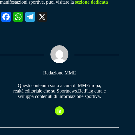
manifestazioni sportive, puoi visitare la
sezione dedicata
Fa
W
Te
X
ce
ha
le
bo
ts
gr
ok
A
a
pp
m
Redazione MME
Questi contenuti sono a cura di MMEuropa,
realtà editoriale che su Sportnews.BetFlag cura e
sviluppa contenuti di informazione sportiva.