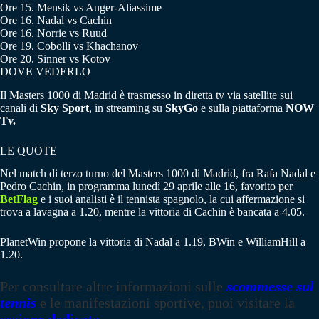
Ore 15. Mensik vs Auger-Aliassime
Ore 16. Nadal vs Cachin
Ore 16. Norrie vs Ruud
Ore 19. Cobolli vs Khachanov
Ore 20. Sinner vs Kotov
DOVE VEDERLO
Il Masters 1000 di Madrid è trasmesso in diretta tv via satellite sui
canali di
Sky Sport
, in streaming su
SkyGo
e sulla piattaforma
NOW
Tv.
LE QUOTE
Nel match di terzo turno del Masters 1000 di Madrid, fra Rafa Nadal e
Pedro Cachin, in programma lunedì 29 aprile alle 16, favorito per
BetFlag
e i suoi analisti è il tennista spagnolo, la cui affermazione si
trova a lavagna a 1.20, mentre la vittoria di Cachin è bancata a 4.05.
PlanetWin propone la vittoria di Nadal a 1.19, BWin e WilliamHill a
1.20.
Per consultare altre informazioni sulle
scommesse sul
tennis
e le manifestazioni sportive, puoi visitare la