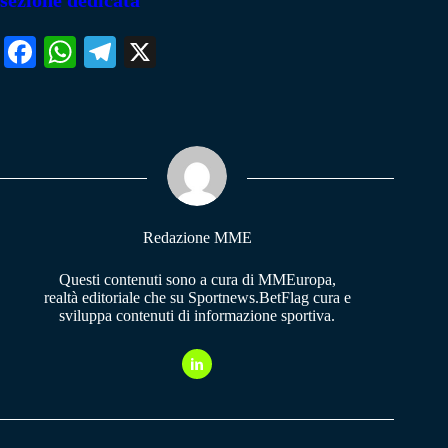
sezione dedicata
Fa
W
Te
X
ce
ha
le
bo
ts
gr
ok
A
a
pp
m
Redazione MME
Questi contenuti sono a cura di MMEuropa,
realtà editoriale che su Sportnews.BetFlag cura e
sviluppa contenuti di informazione sportiva.