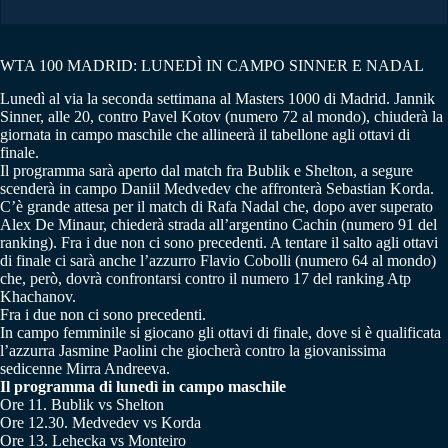
WTA 100 MADRID: LUNEDÌ IN CAMPO SINNER E NADAL
Lunedì al via la seconda settimana al Masters 1000 di Madrid. Jannik
Sinner, alle 20, contro Pavel Kotov (numero 72 al mondo), chiuderà la
giornata in campo maschile che allineerà il tabellone agli ottavi di
finale.
Il programma sarà aperto dal match fra Bublik e Shelton, a segure
scenderà in campo Daniil Medvedev che affronterà Sebastian Korda.
C’è grande attesa per il match di Rafa Nadal che, dopo aver superato
Alex De Minaur, chiederà strada all’argentino Cachin (numero 91 del
ranking). Fra i due non ci sono precedenti. A tentare il salto agli ottavi
di finale ci sarà anche l’azzurro Flavio Cobolli (numero 64 al mondo)
che, però, dovrà confrontarsi contro il numero 17 del ranking Atp
Khachanov.
Fra i due non ci sono precedenti.
In campo femminile si giocano gli ottavi di finale, dove si è qualificata
l’azzurra Jasmine Paolini che giocherà contro la giovanissima
sedicenne Mirra Andreeva.
Il programma di lunedì in campo maschile
Ore 11. Bublik vs Shelton
Ore 12.30. Medvedev vs Korda
Ore 13. Lehecka vs Monteiro