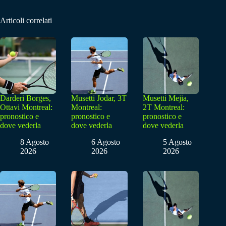
Articoli correlati
Darderi Borges,
Musetti Jodar, 3T
Musetti Mejia,
Ottavi Montreal:
Montreal:
2T Montreal:
pronostico e
pronostico e
pronostico e
dove vederla
dove vederla
dove vederla
8 Agosto
6 Agosto
5 Agosto
2026
2026
2026