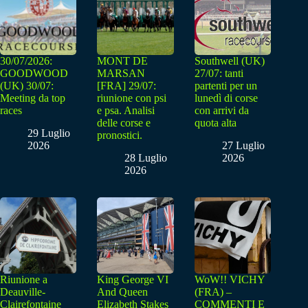
30/07/2026:
MONT DE
Southwell (UK)
GOODWOOD
MARSAN
27/07: tanti
(UK) 30/07:
[FRA] 29/07:
partenti per un
Meeting da top
riunione con psi
lunedì di corse
races
e psa. Analisi
con arrivi da
delle corse e
quota alta
29 Luglio
pronostici.
2026
27 Luglio
28 Luglio
2026
2026
Riunione a
King George VI
WoW!! VICHY
Deauville-
And Queen
(FRA) –
Clairefontaine
Elizabeth Stakes
COMMENTI E