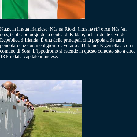
Naas, in lingua irlandese: Nás na Riogh [nɑːs nə riː] o An Nás [ən
nɑːs]) è il capoluogo della contea di Kildare, nella ridente e verde
Republica d’Irlanda
. È una delle principali città popolata da tanti
pendolari che durante il giorno lavorano a Dublino. È gemellata con il
comune di Sora. L’ippodromo si estende in questo contesto sito a circa
18 km dalla capitale irlandese.