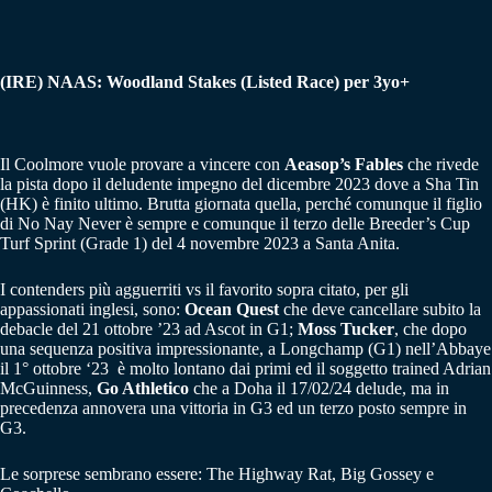
(IRE) NAAS: Woodland Stakes (Listed Race) per 3yo+
Il Coolmore vuole provare a vincere con
Aeasop’s Fables
che rivede
la pista dopo il deludente impegno del dicembre 2023 dove a Sha Tin
(HK) è finito ultimo. Brutta giornata quella, perché comunque il figlio
di No Nay Never è sempre e comunque il terzo delle Breeder’s Cup
Turf Sprint (Grade 1) del 4 novembre 2023 a Santa Anita.
I contenders più agguerriti vs il favorito sopra citato, per gli
appassionati inglesi, sono:
Ocean Quest
che deve cancellare subito la
debacle del 21 ottobre ’23 ad Ascot in G1;
Moss Tucker
, che dopo
una sequenza positiva impressionante, a Longchamp (G1) nell’Abbaye
il 1° ottobre ‘23 è molto lontano dai primi ed il soggetto trained Adrian
McGuinness,
Go Athletico
che a Doha il 17/02/24 delude, ma in
precedenza annovera una vittoria in G3 ed un terzo posto sempre in
G3.
Le sorprese sembrano essere: The Highway Rat, Big Gossey e