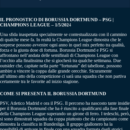
IL PRONOSTICO DI BORUSSIA DORTMUND – PSG |
CHAMPIONS LEAGUE – 1/5/202
4
Una sfida inaspettata specialmente se contestualizzata con il cammino
di qualche mese fa. In realtà la Champions League dimostra che le
sorprese possono avvenire ogni anno in quel mix perfetto tra qualità,
forza e la giusta dose di fortuna. Borussia Dortmund e PSG si
affrontano nell’andata delle semifinali di Champions League con
l’occhio alla finalissima che si giocherà tra qualche settimana. Due
outsider che, capitate nella parte “fortunata” del tabellone, possono
ambire a vincere la coppa dalle grande orecchie. Sicuramente
all’ultimo atto della competizione ci sarà una squadra che non partiva
certamente tra le favorite ad inizio stagione.
COME SI PRESENTA IL BORUSSIA DORTMUND
PSV, Atletico Madrid e ora il PSG. Il percorso ha nascosto tante insidie
per il Borussia Dortmund che ha è riuscito a qualificarsi alla fase finale
della Champions League superando un girone di ferro. I tedeschi, però,
si sono dimostrati squadra da coppa piuttosto che da campionato come
dimostra la classifica in Bundesliga. Il gruppo giallonero ha la
possibilità di arrivare in finale con una squadra formata dagli storici