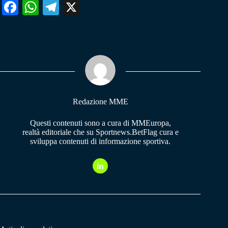
Fa
W
Te
X
ce
ha
le
bo
ts
gr
ok
A
a
pp
m
Redazione MME
Questi contenuti sono a cura di MMEuropa,
realtà editoriale che su Sportnews.BetFlag cura e
sviluppa contenuti di informazione sportiva.