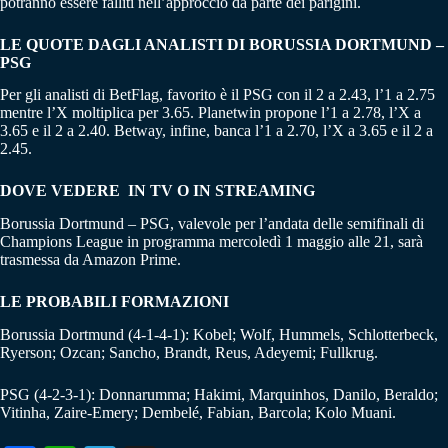
potranno essere falliti nell’approccio da parte dei parigini.
LE QUOTE DAGLI ANALISTI DI BORUSSIA DORTMUND –
PSG
Per gli analisti di BetFlag, favorito è il PSG con il 2 a 2.43, l’1 a 2.75
mentre l’X moltiplica per 3.65. Planetwin propone l’1 a 2.78, l’X a
3.65 e il 2 a 2.40. Betway, infine, banca l’1 a 2.70, l’X a 3.65 e il 2 a
2.45.
DOVE VEDERE IN TV O IN STREAMING
Borussia Dortmund – PSG, valevole per l’andata delle semifinali di
Champions League in programma mercoledì 1 maggio alle 21, sarà
trasmessa da Amazon Prime.
LE PROBABILI FORMAZIONI
Borussia Dortmund (4-1-4-1): Kobel; Wolf, Hummels, Schlotterbeck,
Ryerson; Ozcan; Sancho, Brandt, Reus, Adeyemi; Fullkrug.
PSG (4-2-3-1): Donnarumma; Hakimi, Marquinhos, Danilo, Beraldo;
Vitinha, Zaire-Emery; Dembelé, Fabian, Barcola; Kolo Muani.