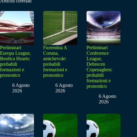
Articoli correlati
Preliminari
Fiorentina A
Preliminari
Europa League,
Coruna,
Conference
Benfica Hearts:
amichevole:
League,
probabili
probabili
Debrecen
formazioni e
formazioni e
Copenaghen:
pronostico
pronostico
probabili
formazioni e
6 Agosto
6 Agosto
pronostico
2026
2026
6 Agosto
2026