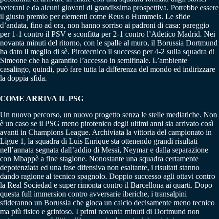
veterani e da alcuni giovani di grandissima prospettiva. Potrebbe essere
il giusto premio per elementi come Reus o Hummels. Le sfide
d’andata, fino ad ora, non hanno sorriso ai padroni di casa: pareggio
per 1-1 contro il PSV e sconfitta per 2-1 contro l’Atletico Madrid. Nei
novanta minuti del ritorno, con le spalle al muro, il Borussia Dortmund
ha dato il meglio di sè. Pirotecnico il successo per 4-2 sulla squadra di
Simeone che ha garantito l’accesso in semifinale. L’ambiente
casalingo, quindi, può fare tutta la differenza del mondo ed indirizzare
la doppia sfida.
COME ARRIVA IL PSG
Un nuovo percorso, un nuovo progetto senza le stelle mediatiche. Non
è un caso se il PSG meno pirotenico degli ultimi anni sia arrivato così
avanti in Champions League. Archiviata la vittoria del campionato in
Ligue 1, la squadra di Luis Enrique sta ottenendo grandi risultati
nell’annata segnata dall’addio di Messi, Neymar e dalla separazione
con Mbappè a fine stagione. Nonostante una squadra certamente
depotenziata ed una fase difensiva non esaltante, i risultati stanno
dando ragione al tecnico spagnolo. Doppio successo agli ottavi contro
la Real Sociedad e super rimonta contro il Barcellona ai quarti. Dopo
questa full immersion contro avversarie iberiche, i transalpini
sfideranno un Borussia che gioca un calcio decisamente meno tecnico
ma più fisico e grintoso. I primi novanta minuti di Dortmund non