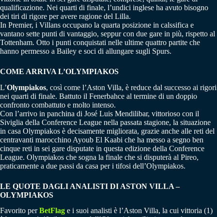
qualificazione. Nei quarti di finale, l’undici inglese ha avuto bisogno
dei tiri di rigore per avere ragione del Lilla.
In Premier, i Villans occupano la quarta posizione in calssifica e
vantano sette punti di vantaggio, seppur con due gare in più, rispetto al
Tottenham. Otto i punti conquistati nelle ultime quattro partite che
hanno permesso a Bailey e soci di allungare sugli Spurs.
COME ARRIVA L’OLYMPIAKOS
L’
Olympiakos
, così come l’Aston Villa, è reduce dal successo ai rigori
nei quarti di finale. Battuto il Fenerbahce al termine di un doppio
confronto combattuto e molto intenso.
Con l’arrivo in panchina di José Luis Mendilibar, vittorioso con il
Siviglia della Conference League nella passata stagione, la situazione
in casa Olympiakos è decisamente migliorata, grazie anche alle reti del
centravanti marocchino Ayoub El Kaabi che ha messo a segno ben
cinque reti in sei gare disputate in questa edizione della Conference
League. Olympiakos che sogna la finale che si disputerà al Pireo,
praticamente a due passi da casa per i tifosi dell’Olympiakos.
LE QUOTE DAGLI ANALISTI DI ASTON VILLA –
OLYMPIAKOS
Favorito per
BetFlag
e i suoi analisti è l’Aston Villa, la cui vittoria (1)