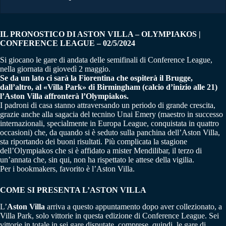
IL PRONOSTICO DI ASTON VILLA – OLYMPIAKOS |
CONFERENCE LEAGUE – 02/5/2024
Si giocano le gare di andata delle semifinali di Conference League,
nella giornata di giovedì 2 maggio.
Se da un lato ci sarà la Fiorentina che ospiterà il Brugge,
dall’altro, al «Villa Park» di Birmingham (calcio d’inizio alle 21)
l’Aston Villa affronterà l’Olympiakos.
I padroni di casa stanno attraversando un periodo di grande crescita,
grazie anche alla sagacia del tecnino Unai Emery (maestro in successo
internazionali, specialmente in Europa League, conquistata in quattro
occasioni) che, da quando si è seduto sulla panchina dell’Aston Villa,
sta riportando dei buoni risultati. Più complicata la stagione
dell’Olympiakos che si è affidato a mister Mendilibar, il terzo di
un’annata che, sin qui, non ha rispettato le attese della vigilia.
Per i bookmakers, favorito è l’Aston Villa.
COME SI PRESENTA L’ASTON VILLA
L’
Aston Villa
arriva a questo appuntamento dopo aver collezionato, a
Villa Park, solo vittorie in questa edizione di Conference League. Sei
vittorie in totale in sei gare disputate, comprese, quindi, le gare di