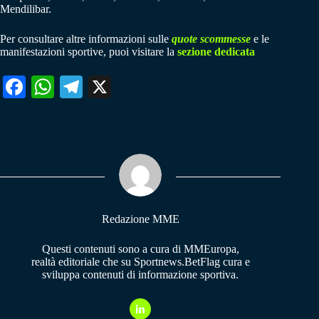
Mendilibar.
Per consultare altre informazioni sulle
quote scommesse
e le
manifestazioni sportive, puoi visitare la
sezione dedicata
Fa
W
Te
X
ce
ha
le
bo
ts
gr
ok
A
a
pp
m
Redazione MME
Questi contenuti sono a cura di MMEuropa,
realtà editoriale che su Sportnews.BetFlag cura e
sviluppa contenuti di informazione sportiva.