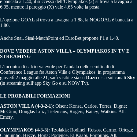
è bancata a 1.40, il successo dell’Olympiakos (2) si trova a lavagna a
6.95, mentre il pareggio (X) vale 4.65 volte la posta.
L’opzione GOAL si trova a lavagna a 1.88, la NOGOAL è bancata a
1.80.
Anche Snai, Sisal-MatchPoint ed EuroBet propone l’1 a 1.40.
DOVE VEDERE ASTON VILLA – OLYMPIAKOS IN TV E
STREAMING
L’incontro di calcio valevole per l’andata delle semifinali di
Conference League fra Aston Villa e Olympiakos, in programma
giovedì 2 maggio alle 21, sarà visibile sia su
Dazn
e sia sui canali
Sky
(in streaming sull’app Sky Go e su NOW Tv).
LE PROBABILI FORMAZIONI
ASTON VILLA (4-3-2-1):
Olsen; Konsa, Carlos, Torres, Digne;
McGinn, Douglas Luiz, Tielemans; Rogers, Bailey; Watkins. All.
Emery.
OLYMPIAKOS (4-3-3):
Tzolakis; Rodinei, Retsos, Carmo, Ortega;
Chiquinho, Hezze, Horta; Podence, El Kaabi, Fortounis. All.