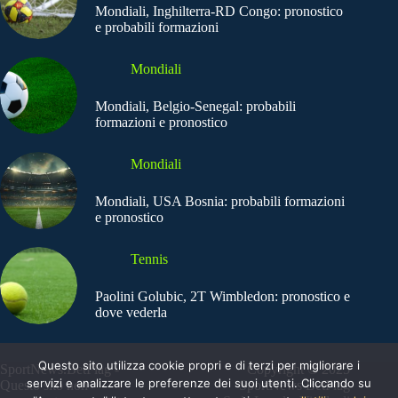
Mondiali, Inghilterra-RD Congo: pronostico
e probabili formazioni
Mondiali
Mondiali, Belgio-Senegal: probabili
formazioni e pronostico
Mondiali
Mondiali, USA Bosnia: probabili formazioni
e pronostico
Tennis
Paolini Golubic, 2T Wimbledon: pronostico e
dove vederla
Questo sito utilizza cookie propri e di terzi per migliorare i
SportNews.BetFlag -
Copyright © 2025
servizi e analizzare le preferenze dei suoi utenti. Cliccando su
Questo sito non
SportNews BetFlag