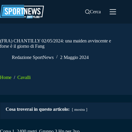
Salta
al
Cerca
contenuto
(FRA) CHANTILLY 02/05/2024: una maiden avvincente e
forse è il giorno di Fang
Redazione SportNews
2 Maggio 2024
Home
/
Cavalli
Cosa troverai in questo articolo:
mostra
Corsa 1. 2400 metri, Gruppo 3 Hp per 3yo.