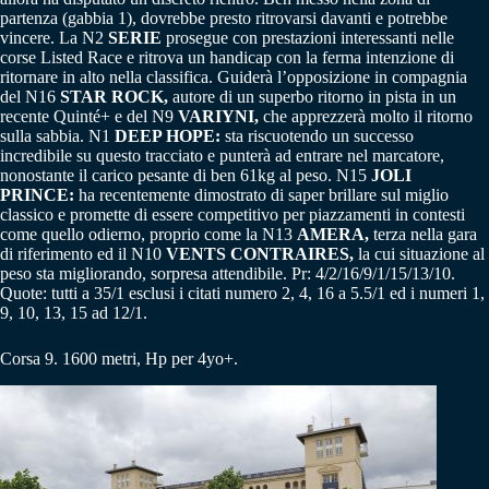
partenza (gabbia 1), dovrebbe presto ritrovarsi davanti e potrebbe
vincere. La N2
SERIE
prosegue con prestazioni interessanti nelle
corse Listed Race e ritrova un handicap con la ferma intenzione di
ritornare in alto nella classifica. Guiderà l’opposizione in compagnia
del N16
STAR ROCK,
autore di un superbo ritorno in pista in un
recente Quinté+ e del N9
VARIYNI,
che apprezzerà molto il ritorno
sulla sabbia. N1
DEEP HOPE:
sta riscuotendo un successo
incredibile su questo tracciato e punterà ad entrare nel marcatore,
nonostante il carico pesante di ben 61kg al peso. N15
JOLI
PRINCE:
ha recentemente dimostrato di saper brillare sul miglio
classico e promette di essere competitivo per piazzamenti in contesti
come quello odierno, proprio come la N13
AMERA,
terza nella gara
di riferimento ed il N10
VENTS CONTRAIRES,
la cui situazione al
peso sta migliorando, sorpresa attendibile. Pr: 4/2/16/9/1/15/13/10.
Quote: tutti a 35/1 esclusi i citati numero 2, 4, 16 a 5.5/1 ed i numeri 1,
9, 10, 13, 15 ad 12/1.
Corsa 9. 1600 metri, Hp per 4yo+.