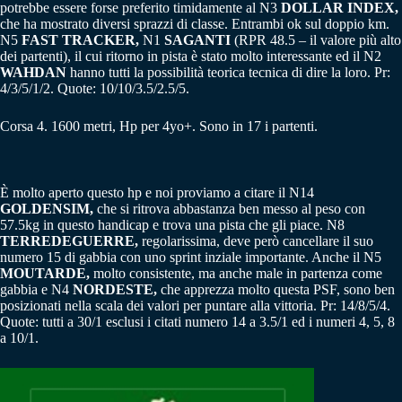
potrebbe essere forse preferito timidamente al N3
DOLLAR INDEX,
che ha mostrato diversi sprazzi di classe. Entrambi ok sul doppio km.
N5
FAST TRACKER,
N1
SAGANTI
(RPR 48.5 – il valore più alto
dei partenti), il cui ritorno in pista è stato molto interessante ed il N2
WAHDAN
hanno tutti la possibilità teorica tecnica di dire la loro. Pr:
4/3/5/1/2. Quote: 10/10/3.5/2.5/5.
Corsa 4. 1600 metri, Hp per 4yo+. Sono in 17 i partenti.
È molto aperto questo hp e noi proviamo a citare il N14
GOLDENSIM,
che si ritrova abbastanza ben messo al peso con
57.5kg in questo handicap e trova una pista che gli piace. N8
TERREDEGUERRE,
regolarissima, deve però cancellare il suo
numero 15 di gabbia con uno sprint inziale importante. Anche il N5
MOUTARDE,
molto consistente, ma anche male in partenza come
gabbia e N4
NORDESTE,
che apprezza molto questa PSF, sono ben
posizionati nella scala dei valori per puntare alla vittoria. Pr: 14/8/5/4.
Quote: tutti a 30/1 esclusi i citati numero 14 a 3.5/1 ed i numeri 4, 5, 8
a 10/1.