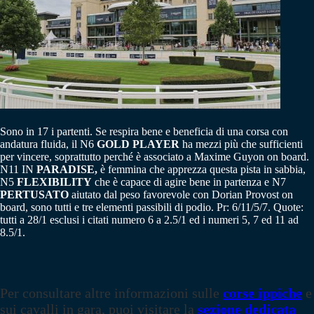
Sono in 17 i partenti. Se respira bene e beneficia di una corsa con
andatura fluida, il N6
GOLD PLAYER
ha mezzi più che sufficienti
per vincere, soprattutto perché è associato a Maxime Guyon on board.
N11 IN
PARADISE,
è femmina che apprezza questa pista in sabbia,
N5
FLEXIBILITY
che è capace di agire bene in partenza e N7
PERTUSATO
aiutato dal peso favorevole con Dorian Provost on
board, sono tutti e tre elementi passibili di podio. Pr: 6/11/5/7. Quote:
tutti a 28/1 esclusi i citati numero 6 a 2.5/1 ed i numeri 5, 7 ed 11 ad
8.5/1.
Per consultare altre informazioni sulle
corse ippiche
e
sui cavalli in gara, puoi visitare la
sezione dedicata