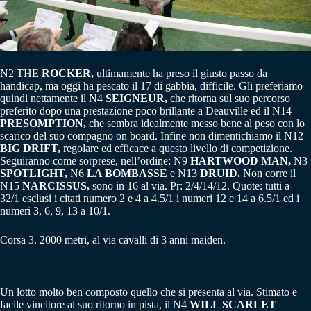
N2 THE
ROCKER,
ultimamente ha preso il giusto passo da
handicap, ma oggi ha pescato il 17 di gabbia, difficile. Gli preferiamo
quindi nettamente il N4
SEIGNEUR,
che ritorna sul suo percorso
preferito dopo una prestazione poco brillante a Deauville ed il N14
PRESOMPTION,
che sembra idealmente messo bene al peso con lo
scarico del suo compagno on board. Infine non dimentichiamo il N12
BIG DRIFT,
regolare ed efficace a questo livello di competizione.
Seguiranno come sorprese, nell’ordine: N9
HARTWOOD MAN,
N3
SPOTLIGHT,
N6
LA BOMBASSE
e N13
DRUID.
Non corre il
N15
NARCISSUS,
sono in 16 al via. Pr: 2/4/14/12. Quote: tutti a
32/1 esclusi i citati numero 2 e 4 a 4.5/1 i numeri 12 e 14 a 6.5/1 ed i
numeri 3, 6, 9, 13 a 10/1.
Corsa 3. 2000 metri, al via cavalli di 3 anni maiden.
Un lotto molto ben composto quello che si presenta al via. Stimato e
facile vincitore al suo ritorno in pista, il N4
WILL SCARLET