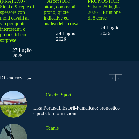
(FRA) 27/07:
– Ascot (UK):
PRONOSTICI:
Siepi e Steeple di
attori, commenti,
Sabato 25 luglio
spessore con
prono, quote
2026 – Riunione
molti cavalli al
indicative ed
di 8 corse
via per quote
analisi della corsa
24 Luglio
interessanti e
24 Luglio
2026
pronostici con
2026
sorprese
27 Luglio
2026
Di tendenza
Calcio
,
Sport
Liga Portugal, Estoril-Famalicao: pronostico
e probabili formazioni
Tennis