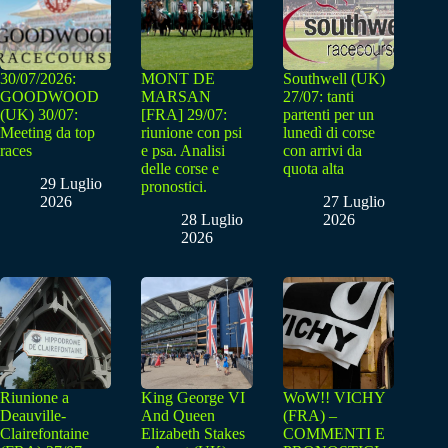
30/07/2026:
MONT DE
Southwell (UK)
GOODWOOD
MARSAN
27/07: tanti
(UK) 30/07:
[FRA] 29/07:
partenti per un
Meeting da top
riunione con psi
lunedì di corse
races
e psa. Analisi
con arrivi da
delle corse e
quota alta
29 Luglio
pronostici.
2026
27 Luglio
28 Luglio
2026
2026
Riunione a
King George VI
WoW!! VICHY
Deauville-
And Queen
(FRA) –
Clairefontaine
Elizabeth Stakes
COMMENTI E