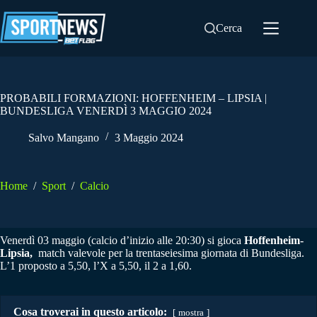
Salta
al
Cerca
contenuto
PROBABILI FORMAZIONI: HOFFENHEIM – LIPSIA |
BUNDESLIGA VENERDÌ 3 MAGGIO 2024
Salvo Mangano
3 Maggio 2024
Home
/
Sport
/
Calcio
Venerdì 03 maggio (calcio d’inizio alle 20:30) si gioca
Hoffenheim-
Lipsia,
match valevole per la trentaseiesima giornata di Bundesliga.
L’1 proposto a 5,50, l’X a 5,50, il 2 a 1,60.
Cosa troverai in questo articolo:
mostra