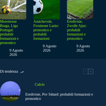
Moreirense
Amichevole,
Eredivisie,
Braga, Liga
Frosinone Lazio:
Zwolle Ajax:
Portugal:
pronostico e
probabili
probabili
probabili
formazioni e
formazioni e
formazioni
pronostico
pronostico
9 Agosto
9 Agosto
9 Agosto
2026
2026
2026
Di tendenza
Calcio
Eredivisie, Psv Sittard: probabili formazioni e
pronostico