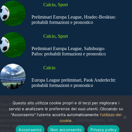
Calcio
,
Sport
Preliminari Europa League, Hradec-Besiktas:
probabili formazioni e pronostico
Calcio
,
Sport
Preliminari Europa League, Salisburgo-
Pafos: probabili formazioni e pronostico
Calcio
Europa League preliminari, Paok Anderlecht:
probabili formazioni e pronostico
Questo sito utilizza cookie propri e di terzi per migliorare i
SportNews.BetFlag -
Copyright © 2025
servizi e analizzare le preferenze dei suoi utenti. Cliccando su
Questo sito non
SportNews BetFlag
"Acconsento" l'utente accetta automaticamente
l'utilizzo dei
rappresenta una testata
Sede Legale: Via degli
giornalistica in quanto
Aldobrandeschi, 300 |
cookie.
viene aggiornato senza
00163 | Roma
Acconsento
Non acconsento
Privacy policy
alcuna periodicità