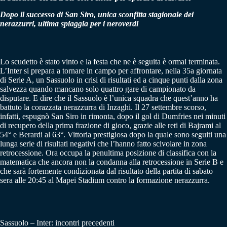
Dopo il successo di San Siro, unica sconfitta stagionale dei
nerazzurri, ultima spiaggia per i neroverdi
Lo scudetto è stato vinto e la festa che ne è seguita è ormai terminata.
L’Inter si prepara a tornare in campo per affrontare, nella 35a giornata
di Serie A, un Sassuolo in crisi di risultati ed a cinque punti dalla zona
salvezza quando mancano solo quattro gare di campionato da
disputare. E dire che il Sassuolo è l’unica squadra che quest’anno ha
battuto la corazzata nerazzurra di Inzaghi. Il 27 settembre scorso,
infatti, espugnò San Siro in rimonta, dopo il gol di Dumfries nei minuti
di recupero della prima frazione di gioco, grazie alle reti di Bajrami al
54° e Berardi al 63°. Vittoria prestigiosa dopo la quale sono seguiti una
lunga serie di risultati negativi che l’hanno fatto scivolare in zona
retrocessione. Ora occupa la penultima posizione di classifica con la
matematica che ancora non la condanna alla retrocessione in Serie B e
che sarà fortemente condizionata dal risultato della partita di sabato
sera alle 20:45 al Mapei Stadium contro la formazione nerazzurra.
Sassuolo – Inter: incontri precedenti