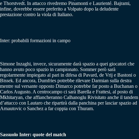
e Thorstvedt. In attacco rivedremo Pinamonti e Laurienté. Bajrami,
infine, dovrebbe essere preferito a Volpato dopo la deludente
prestazione contro la viola di Italiano.
Inter: probabili formazioni in campo
Simone Inzaghi, invece, sicuramente darà spazio a quei giocatori che
hanno avuto poco spazio in campionato. Sommer però sarà
regolarmente impiegato al pari in difesa di Pavard, de Vrij e Bastoni o
Bissek. Ed ancora, Dumfries potrebbe rilevare Darmian sulla destra
mentre sul versante opposto Dimarco potrebbe far posto a Buchanan o
Carlos Augusto. A centrocampo ci sarà Barella e Frattesi, al posto di
Mkhitaryan, che affiancheranno Calhanoglu Rivisitato anche il tandem
d’attacco con Lautaro che ripartirà dalla panchina per lasciar spazio ad
Arnautovic o Sanchez a far coppia con Thuram.
Sassuolo Inter: quote del match