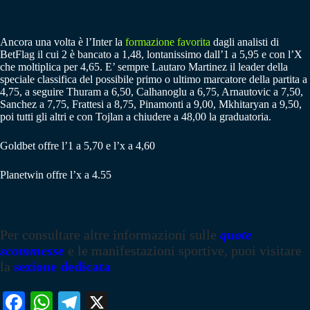
Ancora una volta è l’Inter la
formazione favorita
dagli analisti di
BetFlag il cui 2 è bancato a 1,48, lontanissimo dall’1 a 5,95 e con l’X
che moltiplica per 4,65. E’ sempre Lautaro Martinez il leader della
speciale classifica del possibile primo o ultimo marcatore della partita a
4,75, a seguire Thuram a 6,50, Calhanoglu a 6,75, Arnautovic a 7,50,
Sanchez a 7,75, Frattesi a 8,75, Pinamonti a 9,00, Mkhitaryan a 9,50,
poi tutti gli altri e con Tojlan a chiudere a 48,00 la graduatoria.
Goldbet offre l’1 a 5,70 e l’x a 4,60
Planetwin offre l’x a 4.55
Per consultare altre informazioni sulle
quote
scommesse
e le manifestazioni sportive, puoi visitare
la
sezione dedicata
Fa
W
Te
X