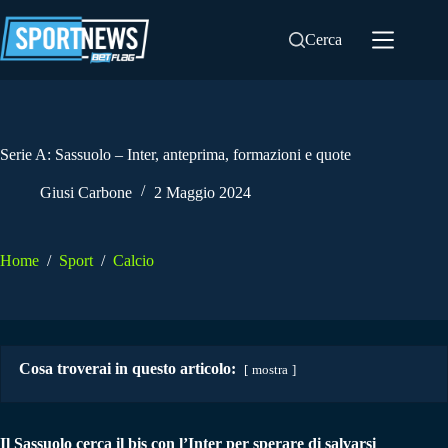
Salta
al
Cerca
contenuto
Serie A: Sassuolo – Inter, anteprima, formazioni e quote
Giusi Carbone
2 Maggio 2024
Home
/
Sport
/
Calcio
Cosa troverai in questo articolo:
mostra
Il Sassuolo cerca il bis con l’Inter per sperare di salvarsi