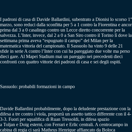
I padroni di casa di Davide Ballardini, subentrato a Dionisi lo scorso 1°
marzo, sono reduci dalla sconfitta per 5 a 1 contro la Fiorentina e ancor
prima dal 3 a 0 casalingo contro un Lecce diretto concorrente per la
salvezza. L’Inter, invece, dal 2 a 0 a San Siro contro il Torino lì dove la
settimana prima aveva “espugnato il campo” del Milan per la
matematica vittoria del campionato. Il Sassuolo ha vinto 9 delle 21
sfide in serie A contro l’Inter con cui ha pareggiato due volte ma perso
dieci gare. Al Mapei Stadium mai un pareggio nei precedenti dieci
confronti con quattro vittorie dei padroni di casa e sei degli ospiti.
Sassuolo: probabili formazioni in campo
Davide Ballardini probabilmente, dopo la deludente prestazione con la
difesa a tre contro i viola, proporrà un assetto tattico differente con il 4-
3-3. Fuori per squalifica di Ruan Tressoldi, in difesa spazio
a Toljan e Doig esterni, con Ferrari e Erlic centrali. A centrocampo in
cabina di regia ci sarà Matheus Henrique affiancato da Boloca