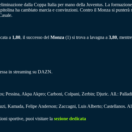
eliminazione dalla Coppa Italia per mano della Juventus. La formazione b
apitolina ha cambiato marcia e convinzioni. Contro il Monza si punterà s
Casale.
ancata a
1,80
, il successo del
Monza
(1) si trova a lavagna a
3,80
, mentre
messa in streaming su DAZN.
os; Pessina, Akpa Akpro; Carboni, Colpani, Zerbin; Djuric. All.: Pallad
zi, Kamada, Felipe Anderson; Zaccagni, Luis Alberto; Castellanos. Al
ioni sportive, puoi visitare la
sezione dedicata