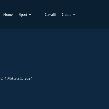
Home
Sport
Cavalli
Guide
TO 4 MAGGIO 2024