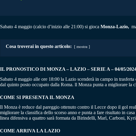
Sabato 4 maggio (calcio d’inizio alle 21:00) si gioca
Monza-Lazio,
mat
Cosa troverai in questo articolo:
mostra
IL PRONOSTICO DI MONZA – LAZIO – SERIE A – 04/05/202
Sabato 4 maggio alle ore 18:00 la Lazio scenderà in campo in trasferta c
dal quinto posto occupato dalla Roma. ll Monza punta a migliorare la cla
COME SI PRESENTA IL MONZA
Il Monza è reduce dal pareggio ottenuto contro il Lecce dopo il gol reali
migliorare la classifica dello scorso anno e punta a fare risultato in c
linea difensiva a quattro sarà formata da Birindelli, Marì, Carboni, Kyr
COME ARRIVA LA LAZIO