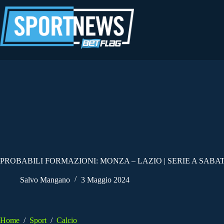
Salta
al
contenuto
PROBABILI FORMAZIONI: MONZA – LAZIO | SERIE A SABA
Salvo Mangano
3 Maggio 2024
Home
/
Sport
/
Calcio