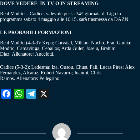
DOVE VEDERE IN TV O IN STREAMING
Real Madrid – Cadice, valevole per la 34^ giornata di Liga in
programma sabato 4 maggio alle 16:15, sarà trasmessa da DAZN.
LE PROBABILI FORMAZIONI
Real Madrid (4-3-3): Kepa; Carvajal, Militao, Nacho, Fran García;
Modric, Camavinga, Ceballos; Arda Güler, Joselu, Brahim
Diaz. Allenatore: Ancelotti.
Cadice (5-3-2): Ledesma; Iza, Ousou, Chust, Fali, Lucas Pires; Álex
Fernández, Alcaraz, Robert Navarro; Juanmi, Chris
Ramos. Allenatore: Pellegrino.
Fa
W
Te
X
ce
ha
le
bo
ts
gr
ok
A
a
pp
m