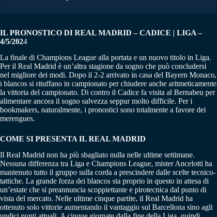
IL PRONOSTICO DI REAL MADRID – CADICE | LIGA –
4/5/202
4
La finale di Champions League alla portata e un nuovo titolo in Liga.
Per il Real Madrid è un’altra stagione da sogno che può concludersi
nel migliore dei modi. Dopo il 2-2 arrivato in casa del Bayern Monaco,
i blancos si rituffano in campionato per chiudere anche aritmeticamente
la vittoria del campionato. Di contro il Cadice fa visita al Bernabeu per
alimentare ancora il sogno salvezza seppur molto difficile. Per i
bookmakers, naturalmente, i pronostici sono totalmente a favore dei
merengues.
COME SI PRESENTA IL REAL MADRID
Il Real Madrid non ha più sbagliato nulla nelle ultime settimane.
Nessuna differenza tra Liga e Champions League, mister Ancelotti ha
mantenuto tutto il gruppo sulla corda a prescindere dalle scelte tecnico-
tattiche. La grande forza dei blancos sta proprio in questo in attesa di
un’estate che si preannuncia scoppiettante e pirotecnica dal punto di
vista del mercato. Nelle ultime cinque partite, il Real Madrid ha
ottenuto solo vittorie aumentando il vantaggio sul Barcellona sino agli
undici punti attuali. A cinque giornate dalla fine della Liga, quindi,